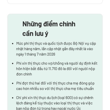
Lệ phí nộp đơn xin nhập tịch Úc
Lệ phí thị thực kết hôn và hôn nhân tương lai
Những điểm chính
Phí thị thực cho cha mẹ
cần lưu ý
Thị thực du lịch (Loại 600)
Mức phí thị thực và quốc tịch được Bộ Nội vụ cập
Visa sinh viên và sau đại học tạm thời
nhật hàng năm, lần cập nhật gần đây nhất là vào
ngày 1 tháng 7 năm 2026
Di cư có tay nghề và thị thực do nhà tuyển dụng bảo
lãnh
Phí xin thị thực cho vợ/chồng và người dự định kết
hôn hiện bắt đầu từ 11.710 đô la đối với người nộp
Các bản cập nhật quan trọng khác
đơn chính
Hiểu các khoản phí
Phí đợt thứ hai đối với thị thực cha mẹ đóng góp
cao hơn nhiều so với thị thực cha mẹ tiêu chuẩn
Chi phí xin thị thực du lịch (loại 600) có sự chênh
lệch đáng kể tùy thuộc vào loại thị thực và việc
bạn nộp đơn từ trong hay ngoài nước Úc