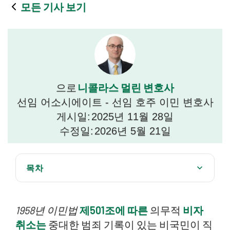
모든 기사 보기
니콜라스 멀린 변호사
으로
선임 어소시에이트 - 선임 호주 이민 변호사
게시일:
2025년 11월 28일
수정일:
2026년 5월 21일
목차
제501조(3A)항에 따른 의무적 권한
1958년 이민법
‘중대한 범죄 기록’의 정의
제501조에 따른
의무적
비자
취소는
중대한 범죄 기록이 있는 비국민이 직
취소 검토 의향 통지서(NOICC)