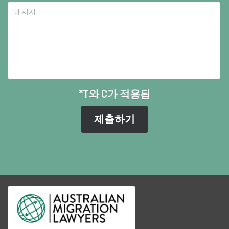
*T와 C가 적용됨