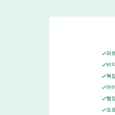
파트
비자
복
마
행
프로