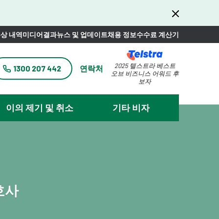
상 내역
미디어
결과
뉴스 및 업데이트
채용 정보
수수료 계산기
2025 텔스트라 베스트
1300 207 442
연락처
오브 비즈니스 어워드 후
보자
이의 제기 및 취소
기타 비자
호사