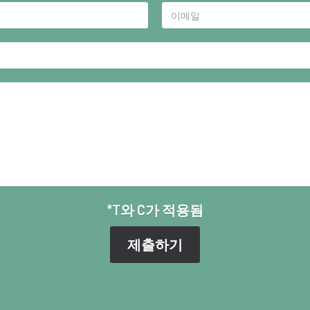
*T와 C가 적용됨