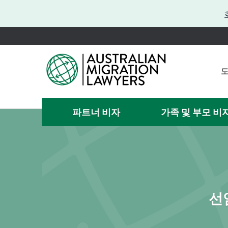
도
도
도움이
파트너 비자
가족 및 부모 비
비자 
선