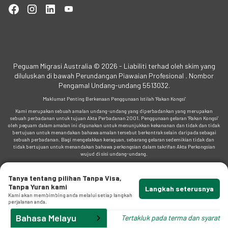
f
.
Peguam Migrasi Australia © 2026 - Liabiliti terhad oleh skim yang
diluluskan di bawah Perundangan Piawaian Profesional
.
Nombor
Pengamal Undang-undang 5513032.
p
Maklumat Penting Berkenaan Penggunaan Istilah 'Rakan Kongsi'
Kami merupakan sebuah amalan undang-undang yang diperbadankan yang merupakan
sebuah perbadanan untuk tujuan Akta Perbadanan 2001. Penggunaan gelaran 'Rakan Kongsi'
oleh peguam dalam amalan ini digunakan untuk menunjukkan kekananan dan tidak dan tidak
bertujuan untuk menandakan bahawa amalan tersebut berkontrak selain daripada sebagai
sebuah perbadanan. Bagi mengelakkan keraguan, sebarang gelaran sedemikian tidak dan
tidak bertujuan untuk menandakan bahawa perkongsian dalam takrifan Akta Perkongsian
wujud di sisi undang-undang.
Tanya tentang pilihan Tanpa Visa,
Tanpa Yuran kami
Langkah seterusnya
Kami akan membimbing anda melalui setiap langkah
perjalanan anda.
Bahasa Melayu
Tertakluk pada terma dan syarat