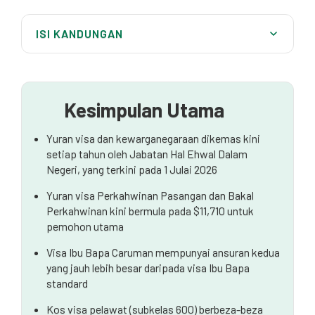
ISI KANDUNGAN
Yuran Permohonan Kewarganegaraan Australia
Yuran Visa Perkahwinan Rakan Kongsi & Bakal
Kesimpulan Utama
Yuran Visa Ibu Bapa
Yuran visa dan kewarganegaraan dikemas kini
Visa Pelawat (Subkelas 600)
setiap tahun oleh Jabatan Hal Ehwal Dalam
Negeri, yang terkini pada 1 Julai 2026
Visa Pelajar & Siswazah Sementara
Yuran visa Perkahwinan Pasangan dan Bakal
Migrasi Berkemahiran dan Visa Tajaan Majikan
Perkahwinan kini bermula pada $11,710 untuk
pemohon utama
Kemas Kini Utama Lain
Visa Ibu Bapa Caruman mempunyai ansuran kedua
Memahami Caj
yang jauh lebih besar daripada visa Ibu Bapa
standard
Kos visa pelawat (subkelas 600) berbeza-beza