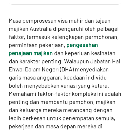
Faktor-faktor yang Mempengaruhi Masa
Pemprosesan Visa Mahir
Masa pemprosesan visa mahir dan tajaan
Masa Pemprosesan Visa Migrasi Mahir
majikan Australia dipengaruhi oleh pelbagai
faktor, termasuk kelengkapan permohonan,
Australia Migration Lawyers can help you all over
Australia
permintaan pekerjaan,
pengesahan
penajaan majikan
dan keperluan kesihatan
Visa Tajaan Majikan: Laluan ke Penduduk Tetap
dan karakter penting. Walaupun Jabatan Hal
Punca Biasa Kelewatan Pemprosesan Visa
Ehwal Dalam Negeri (DHA) menyediakan
garis masa anggaran, keadaan individu
Memaksimumkan Prospek Permohonan Visa Anda
boleh menyebabkan variasi yang ketara.
Soalan Lazim (FAQ)
Memahami faktor-faktor kompleks ini adalah
penting dan membantu pemohon, majikan
dan keluarga mereka merancang dengan
lebih berkesan untuk penempatan semula,
pekerjaan dan masa depan mereka di