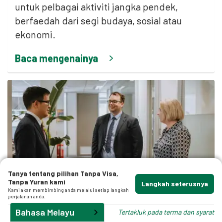
untuk pelbagai aktiviti jangka pendek,
f
berfaedah dari segi budaya, sosial atau
.
ekonomi.
Baca mengenainya
p
Tanya tentang pilihan Tanpa Visa,
Tanpa Yuran kami
Langkah seterusnya
Kerja & Mahir
Kami akan membimbing anda melalui setiap langkah
perjalanan anda.
Oleh
Nicholas Merlin Esq.
Bahasa Melayu
Tertakluk pada terma dan syarat
13 April 2026