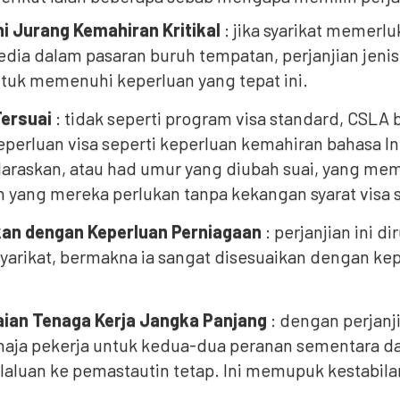
 Jurang Kemahiran Kritikal
: jika syarikat memerl
sedia dalam pasaran buruh tempatan, perjanjian jeni
tuk memenuhi keperluan yang tepat ini.
Tersuai
: tidak seperti program visa standard, CSLA 
perluan visa seperti keperluan kemahiran bahasa In
laraskan, atau had umur yang diubah suai, yang m
 yang mereka perlukan tanpa kekangan syarat visa 
kan dengan Keperluan Perniagaan
: perjanjian ini 
yarikat, bermakna ia sangat disesuaikan dengan ke
aian Tenaga Kerja Jangka Panjang
: dengan perjanj
aja pekerja untuk kedua-dua peranan sementara dan
laluan ke pemastautin tetap. Ini memupuk kestabil