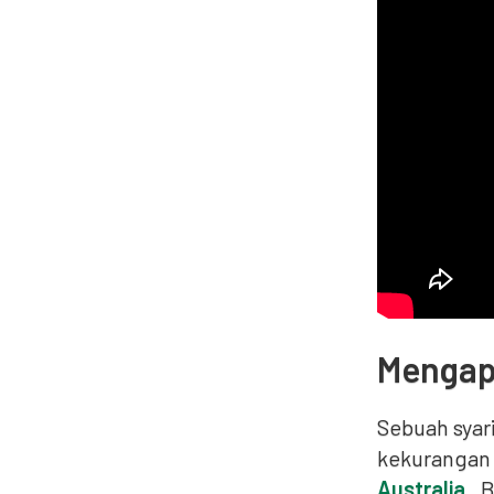
Mengap
Sebuah sya
kekurangan 
Australia
. 