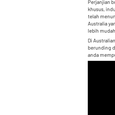
Perjanjian 
khusus, indu
telah menun
Australia y
lebih mudah
Di Australi
berunding d
anda mempun