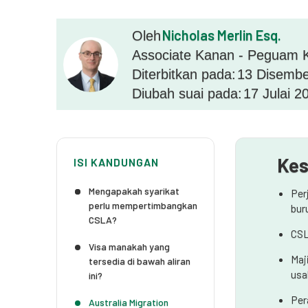
Nicholas Merlin Esq.
Oleh
Associate Kanan - Peguam K
Diterbitkan pada:
13 Disembe
Diubah suai pada:
17 Julai 2
Kes
ISI KANDUNGAN
Mengapakah syarikat
Per
perlu mempertimbangkan
bur
CSLA?
CSL
Visa manakah yang
Maj
tersedia di bawah aliran
usa
ini?
Per
Australia Migration