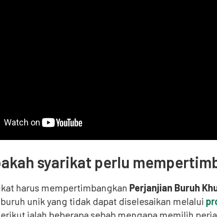
akah syarikat perlu memperti
rikat harus mempertimbangkan
Perjanjian Buruh Kh
buruh unik yang tidak dapat diselesaikan melalui
pr
Berikut ialah beberapa sebab mengapa memilih perj