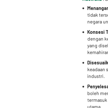
Menangani
tidak ter
negara un
Konsesi 
dengan ke
yang dise
kemahiran
Disesuai
keadaan s
industri.
Penyeles
boleh men
termasuk 
utama.