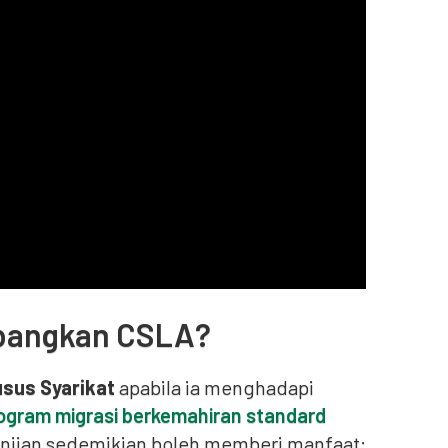
mbangkan CSLA?
usus Syarikat
apabila ia menghadapi
ogram migrasi berkemahiran standard
anjian sedemikian boleh memberi manfaat: