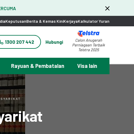
PERCUMA
dia
Keputusan
Berita & Kemas Kini
Kerjaya
Kalkulator Yuran
Calon Anugerah
1300 207 442
Hubungi
Perniagaan Terbaik
Telstra 2025
Rayuan & Pembatalan
Visa lain
SYARIKAT
yarikat