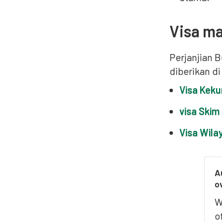
Visa ma
Perjanjian 
diberikan di
Visa Keku
visa Skim
Visa Wila
A
o
W
o