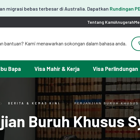
n migrasi bebas terbesar di Australia. Dapatkan
Rundingan 
Tentang Kami
Anugerah
Me
an bantuan? Kami menawarkan sokongan dalam bahasa anda.
도움이 필요하세요? 한국어 지원이 제공됩니다.
お困りですか？日本語での対応可能です。
请問需要帮助吗？我们可以提供中文服务。
Ibu Bapa
Visa Mahir & Kerja
Visa Perlindungan
erlukan ayuda con tu visa? Podemos ayudarte en español.
Tại đây chúng tôi có hỗ trợ tiếng Việt.
BERITA & KEMAS KINI
PERJANJIAN BURUH KHUSUS 
jian Buruh Khusus S