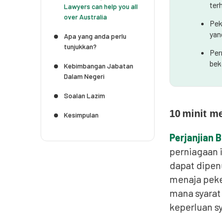
ter
Lawyers can help you all
over Australia
Pek
yan
Apa yang anda perlu
tunjukkan?
Per
bek
Kebimbangan Jabatan
Dalam Negeri
Soalan Lazim
10
minit m
Kesimpulan
Perjanjian 
perniagaan 
dapat dipen
menaja peker
mana syarat 
keperluan sy