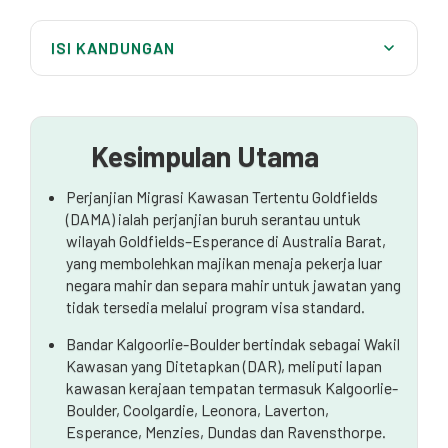
ISI KANDUNGAN
Apakah DAMA?
Mengenai Goldfields DAMA
Kesimpulan Utama
Ciri Utama dan Konsesi DAMA
Perjanjian Migrasi Kawasan Tertentu Goldfields
Proses Pengesahan dan Permohonan
(DAMA) ialah perjanjian buruh serantau untuk
wilayah Goldfields–Esperance di Australia Barat,
Penilaian Kemahiran DAMA
yang membolehkan majikan menaja pekerja luar
Industri yang Disokong oleh Goldfields DAMA
negara mahir dan separa mahir untuk jawatan yang
tidak tersedia melalui program visa standard.
Laluan Residensi Tetap
Bandar Kalgoorlie-Boulder bertindak sebagai Wakil
Bagaimana Peguam Migrasi Australia Boleh
Kawasan yang Ditetapkan (DAR), meliputi lapan
Membantu
kawasan kerajaan tempatan termasuk Kalgoorlie-
Boulder, Coolgardie, Leonora, Laverton,
Soalan Lazim
Esperance, Menzies, Dundas dan Ravensthorpe.