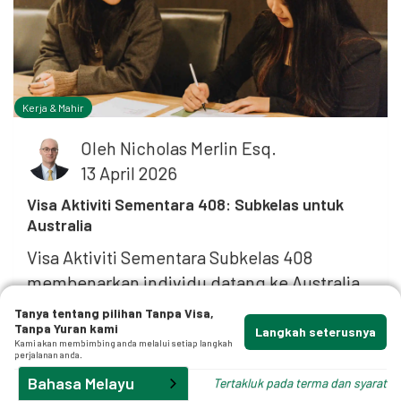
f
.
Kerja & Mahir
Oleh
Nicholas Merlin Esq.
13 April 2026
p
Visa Aktiviti Sementara 408: Subkelas untuk
Australia
Visa Aktiviti Sementara Subkelas 408
membenarkan individu datang ke Australia
untuk pelbagai aktiviti jangka pendek,
Tanya tentang pilihan Tanpa Visa,
Tanpa Yuran kami
berfaedah dari segi budaya, sosial atau
Langkah seterusnya
Kami akan membimbing anda melalui setiap langkah
ekonomi.
perjalanan anda.
Bahasa Melayu
Tertakluk pada terma dan syarat
Baca mengenainya