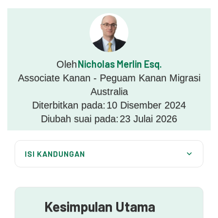
Nicholas Merlin Esq.
Oleh
Associate Kanan - Peguam Kanan Migrasi
Australia
Diterbitkan pada:
10 Disember 2024
Diubah suai pada:
23 Julai 2026
ISI KANDUNGAN
Apakah syarat kelayakan untuk perniagaan
mengakses DAMA?
Bagaimanakah perniagaan dinilai?
Kesimpulan Utama