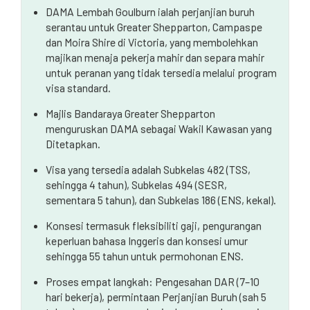
Apakah visa yang tersedia untuk penajaan ini?
DAMA Lembah Goulburn ialah perjanjian buruh
serantau untuk Greater Shepparton, Campaspe
Apakah konsesi yang ada?
dan Moira Shire di Victoria, yang membolehkan
majikan menaja pekerja mahir dan separa mahir
Apakah prosesnya?
untuk peranan yang tidak tersedia melalui program
Penilaian kemahiran
visa standard.
Majlis Bandaraya Greater Shepparton
Soalan yang kerap ditanya
menguruskan DAMA sebagai Wakil Kawasan yang
Kesimpulan
Ditetapkan.
Visa yang tersedia adalah Subkelas 482 (TSS,
sehingga 4 tahun), Subkelas 494 (SESR,
sementara 5 tahun), dan Subkelas 186 (ENS, kekal).
Konsesi termasuk fleksibiliti gaji, pengurangan
keperluan bahasa Inggeris dan konsesi umur
sehingga 55 tahun untuk permohonan ENS.
Proses empat langkah: Pengesahan DAR (7–10
hari bekerja), permintaan Perjanjian Buruh (sah 5