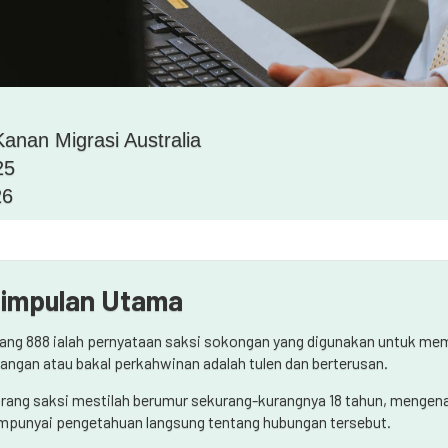
anan Migrasi Australia
25
26
impulan Utama
ang 888 ialah pernyataan saksi sokongan yang digunakan untuk 
angan atau bakal perkahwinan adalah tulen dan berterusan.
rang saksi mestilah berumur sekurang-kurangnya 18 tahun, mengena
punyai pengetahuan langsung tentang hubungan tersebut.