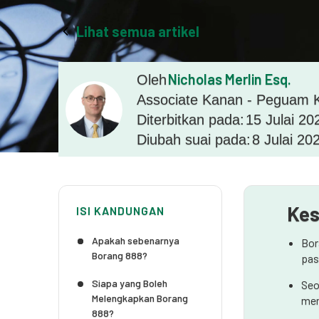
Lihat semua artikel
Nicholas Merlin Esq.
Oleh
Associate Kanan - Peguam K
Diterbitkan pada:
15 Julai 20
Diubah suai pada:
8 Julai 20
Kes
ISI KANDUNGAN
Apakah sebenarnya
Bor
Borang 888?
pas
Siapa yang Boleh
Seo
Melengkapkan Borang
mem
888?