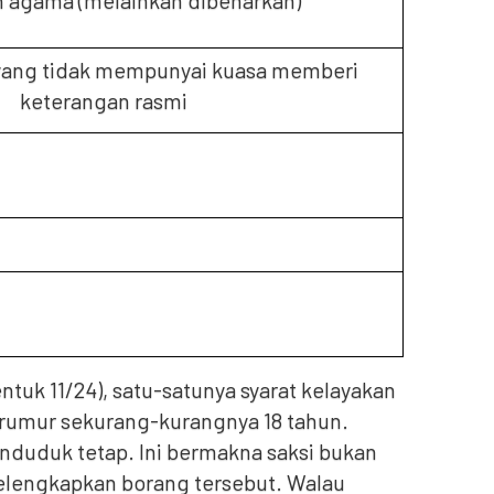
 agama (melainkan dibenarkan)
 yang tidak mempunyai kuasa memberi
keterangan rasmi
tuk 11/24), satu-satunya syarat kelayakan
erumur sekurang-kurangnya 18 tahun.
nduduk tetap. Ini bermakna saksi bukan
elengkapkan borang tersebut. Walau