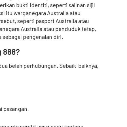
n bukti identiti, seperti salinan sijil
si itu warganegara Australia atau
ebut, seperti pasport Australia atau
anegara Australia atau penduduk tetap,
 sebagai pengenalan diri.
g 888?
ua belah perhubungan. Sebaik-baiknya,
ai pasangan.
ncipta naratif yang padu tentang