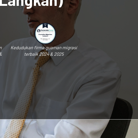
m
Kedudukan firma guaman migrasi
&
terbaik 2024 & 2025