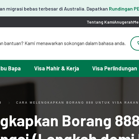
n migrasi bebas terbesar di Australia. Dapatkan
Rundingan 
Tentang Kami
Anugerah
Me
an bantuan? Kami menawarkan sokongan dalam bahasa anda.
도움이 필요하세요? 한국어 지원이 제공됩니다.
お困りですか？日本語での対応可能です。
请問需要帮助吗？我们可以提供中文服务。
Ibu Bapa
Visa Mahir & Kerja
Visa Perlindungan
erlukan ayuda con tu visa? Podemos ayudarte en español.
Tại đây chúng tôi có hỗ trợ tiếng Việt.
I
CARA MELENGKAPKAN BORANG 888 UNTUK VISA RAKAN
gkapkan Borang 888
ngsi (Langkah demi