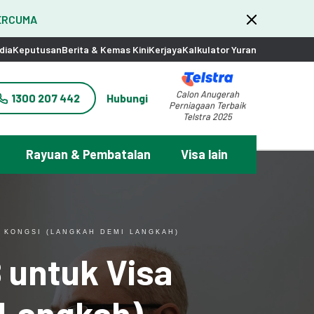
PERCUMA
dia
Keputusan
Berita & Kemas Kini
Kerjaya
Kalkulator Yuran
Calon Anugerah
1300 207 442
Hubungi
Perniagaan Terbaik
Telstra 2025
Rayuan & Pembatalan
Visa lain
 KONGSI (LANGKAH DEMI LANGKAH)
 untuk Visa
 Langkah)