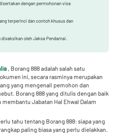
h disertakan dengan permohonan visa
ng terperinci dan contoh khusus dan
u disaksikan oleh Jaksa Pendamai.
lia
, Borang 888 adalah salah satu
okumen ini, secara rasminya merupakan
ang yang mengenali pemohon dan
ut. Borang 888 yang ditulis dengan baik
n membantu Jabatan Hal Ehwal Dalam
rlu tahu tentang Borang 888: siapa yang
rangkap paling biasa yang perlu dielakkan.