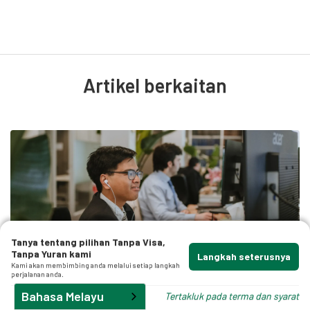
f
.
Artikel berkaitan
p
Tanya tentang pilihan Tanpa Visa,
Tanpa Yuran kami
Langkah seterusnya
Kami akan membimbing anda melalui setiap langkah
perjalanan anda.
Perlindungan
Bahasa Melayu
Tertakluk pada terma dan syarat
Oleh
Nicholas Merlin Esq.