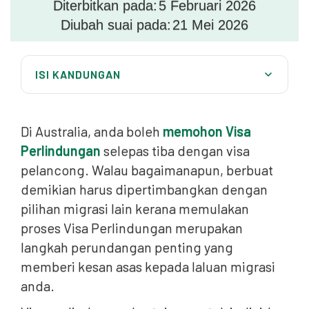
Diterbitkan pada:
5 Februari 2026
Diubah suai pada:
21 Mei 2026
ISI KANDUNGAN
Memahami Apa Maksud Penolakan Visa Perlindungan
Di Australia, anda boleh
Merapatkan Impak Visa dan Status Sah
memohon Visa
Perlindungan
selepas tiba dengan visa
Hak Semakan: Tribunal Semakan Pentadbiran (ART)
pelancong. Walau bagaimanapun, berbuat
Semakan Kehakiman di Mahkamah Litar Persekutuan
demikian harus dipertimbangkan dengan
pilihan migrasi lain kerana memulakan
Potensi Penyingkiran dan Bar Seksyen 48
proses Visa Perlindungan merupakan
Bagaimana Peguam Migrasi Australia Boleh
langkah perundangan penting yang
Membantu
memberi kesan asas kepada laluan migrasi
Kami di sini untuk menyokong perjalanan anda
anda.
Soalan Lazim