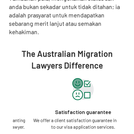
anda bukan sekadar untuk tidak ditahan; ia
adalah prasyarat untuk mendapatkan
sebarang merit lanjut atau semakan
kehakiman.
The Australian Migration
Lawyers Difference
Satisfaction guarantee
ting
We offer a client satisfaction guarantee in relation
3 -
yer.
to our visa application services.