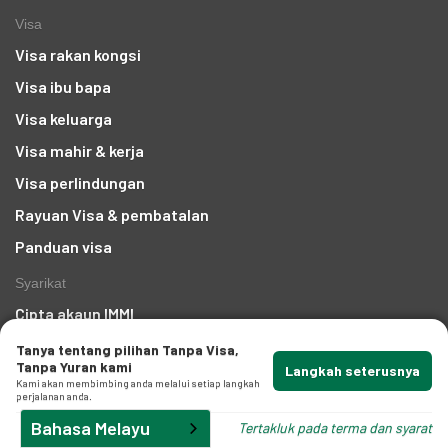
Visa
Visa rakan kongsi
Visa ibu bapa
Visa keluarga
Visa mahir & kerja
Visa perlindungan
Rayuan Visa & pembatalan
Panduan visa
Syarikat
Cipta akaun IMMI
Tentang kami
Tanya tentang pilihan Tanpa Visa,
Tanpa Yuran kami
Langkah seterusnya
Anugerah
Kami akan membimbing anda melalui setiap langkah
perjalanan anda.
Kawasan yang Kami Layani
Bahasa Melayu
Tertakluk pada terma dan syarat
Berita & kemas kini