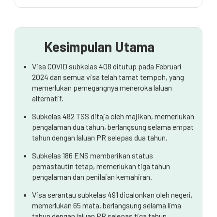
Apakah visa Covid?
Visa kerja dan mahir
Memohon kediaman tetap selepas visa Covid
Kesimpulan Utama
Visa COVID subkelas 408 ditutup pada Februari
2024 dan semua visa telah tamat tempoh, yang
memerlukan pemegangnya meneroka laluan
alternatif.
Subkelas 482 TSS ditaja oleh majikan, memerlukan
pengalaman dua tahun, berlangsung selama empat
tahun dengan laluan PR selepas dua tahun.
Subkelas 186 ENS memberikan status
pemastautin tetap, memerlukan tiga tahun
pengalaman dan penilaian kemahiran.
Visa serantau subkelas 491 dicalonkan oleh negeri,
memerlukan 65 mata, berlangsung selama lima
tahun dengan laluan PR selepas tiga tahun.