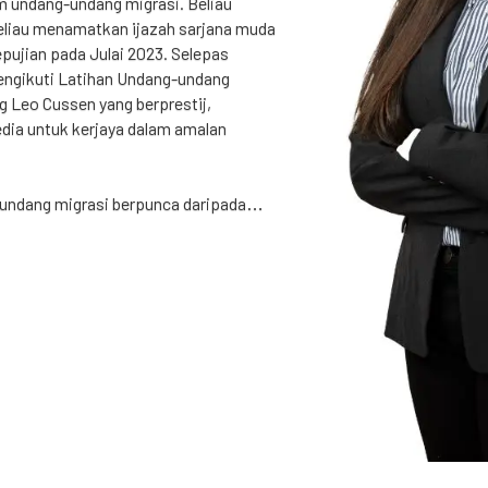
m undang-undang migrasi. Beliau
 beliau menamatkan ijazah sarjana muda
ujian pada Julai 2023. Selepas
engikuti Latihan Undang-undang
g Leo Cussen yang berprestij,
dia untuk kerjaya dalam amalan
undang migrasi berpunca daripada
 ketara dalam kehidupan individu
epuasan dalam bekerja dalam bidang
 mendalam terhadap kehidupan orang
erumitan proses imigresen dan
a masa depan yang lebih baik.
Mariam tentang kerjanya ialah peluang
 daripada pelbagai latar belakang.
tif unik tentang pelbagai isu yang