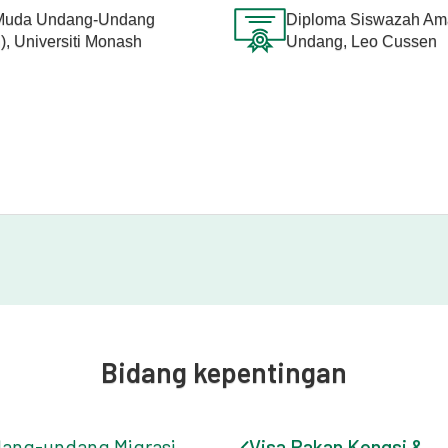
 Muda Undang-Undang
Diploma Siswazah Am
), Universiti Monash
Undang, Leo Cussen
Bidang kepentingan
ang-undang Migrasi
Visa Rakan Kongsi &