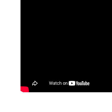
strategik, dan komitmen yang mendal
pelanggannya. Kerjanya bukan hanya 
tentang membuat perubahan ketara d
menavigasi proses penghijrahan yang 