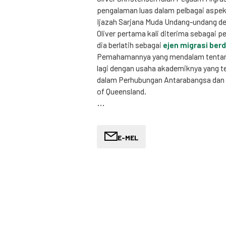
pengalaman luas dalam pelbagai aspe
Ijazah Sarjana Muda Undang-undang deng
Oliver pertama kali diterima sebagai p
dia berlatih sebagai
ejen migrasi ber
Pemahamannya yang mendalam tentang
lagi dengan usaha akademiknya yang t
dalam Perhubungan Antarabangsa dan B
of Queensland.
Perjalanan Oliver dalam undang-undang
untuk memberikan bantuan kepada pend
belakang budaya. Beliau menjadi suka
E-MEL
Undang-undang Pelarian di mana belia
termasuk perkara 866, SHEV dan Kelas
keupayaannya untuk menavigasi selok
menjadikannya penyokong kuat bagi m
di Australia.
Oliver gemar menjalankan penyelidikan