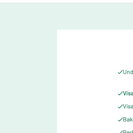
Und
Vis
Vis
Bak
Per