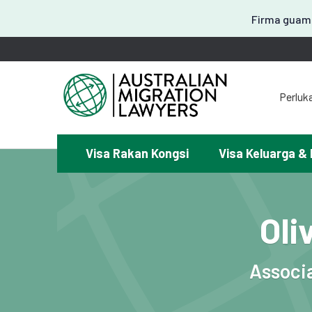
Firma guama
Perluk
Visa Rakan Kongsi
Visa Keluarga & 
¿Mem
Oli
Associ