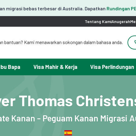
n migrasi bebas terbesar di Australia. Dapatkan
Rundingan 
Tentang Kami
Anugerah
Me
an bantuan? Kami menawarkan sokongan dalam bahasa anda.
도움이 필요하세요? 한국어 지원이 제공됩니다.
お困りですか？日本語での対応可能です。
请問需要帮助吗？我们可以提供中文服务。
Ibu Bapa
Visa Mahir & Kerja
Visa Perlindungan
erlukan ayuda con tu visa? Podemos ayudarte en español.
Tại đây chúng tôi có hỗ trợ tiếng Việt.
ver Thomas Christe
ate Kanan - Peguam Kanan Migrasi Au