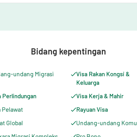
Bidang kepentingan
ang-undang Migrasi
Visa Rakan Kongsi &
Keluarga
a Perlindungan
Visa Kerja & Mahir
a Pelawat
Rayuan Visa
at Global
Undang-undang Komun
kara Migrasi Kompleks
Pro Bono