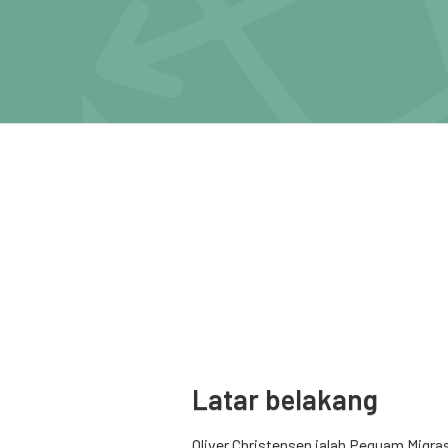
Latar belakang
Oliver Christensen ialah Peguam Migra