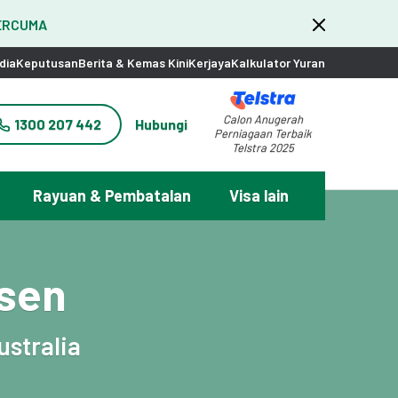
PERCUMA
dia
Keputusan
Berita & Kemas Kini
Kerjaya
Kalkulator Yuran
Calon Anugerah
1300 207 442
Hubungi
Perniagaan Terbaik
Telstra 2025
Rayuan & Pembatalan
Visa lain
nsen
stralia