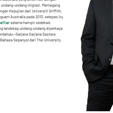
k undang-undang migrasi. Memegang
an Kepujian dari Universiti Griffith,
eguam Australia pada 2013, selepas itu
daftar
selama hampir sedekad.
 landskap undang-undang diperkaya
erdahulu—Sarjana Sarjana Sastera
ahasa Sepanyol dari The University
 migrasi ditandai dengan dedikasinya
atang daripada pelbagai latar
relawan selama beberapa tahun di
u menangani kes yang kompleks,
 XB. Pengalaman ini telah mengasah
-belok undang-undang migrasi,
ereka yang ingin memasuki atau kekal
 undang-undang dan politik untuk