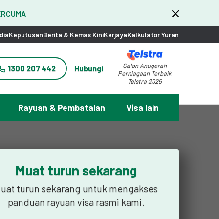
PERCUMA
dia
Keputusan
Berita & Kemas Kini
Kerjaya
Kalkulator Yuran
Calon Anugerah
1300 207 442
Hubungi
Perniagaan Terbaik
Telstra 2025
Rayuan & Pembatalan
Visa lain
Muat turun sekarang
uat turun sekarang untuk mengakses
panduan rayuan visa rasmi kami.