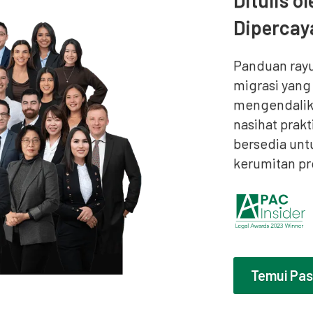
Ditulis o
Dipercaya
Panduan rayua
migrasi yan
mengendalika
nasihat prak
bersedia un
kerumitan pr
Temui Pa