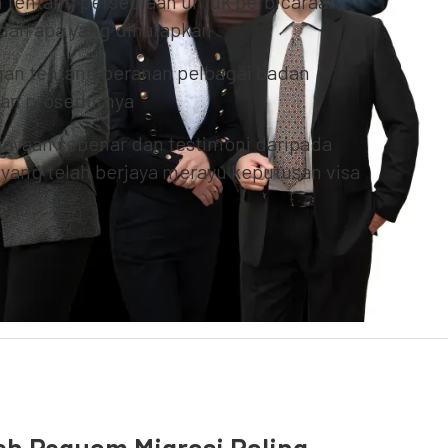
 tentang persediaan untuk perbicaraan
 dan apa yang diharapkan
an tentang peranan pelbagai badan
dan prosedurnya
jayaan sebenar dan testimoni daripada
 yang telah berjaya merayu keputusan visa