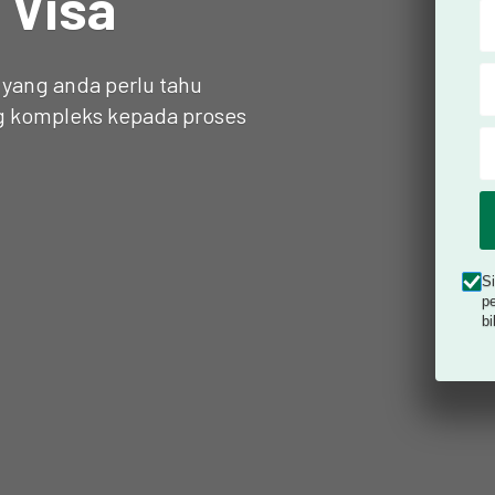
 Visa
ang anda perlu tahu
ng kompleks kepada proses
S
pe
bi