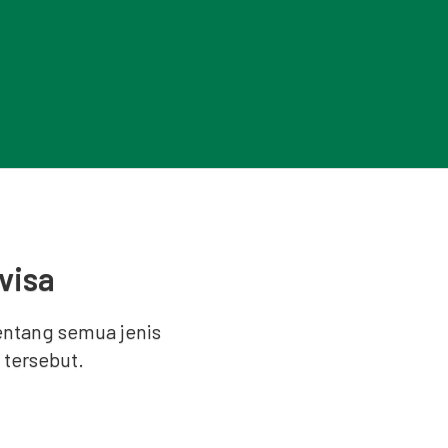
visa
ntang semua jenis
 tersebut.