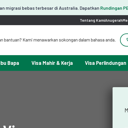
n migrasi bebas terbesar di Australia. Dapatkan
Rundingan 
Tentang Kami
Anugerah
Me
an bantuan? Kami menawarkan sokongan dalam bahasa anda.
도움이 필요하세요? 한국어 지원이 제공됩니다.
お困りですか？日本語での対応可能です。
请問需要帮助吗？我们可以提供中文服务。
Ibu Bapa
Visa Mahir & Kerja
Visa Perlindungan
erlukan ayuda con tu visa? Podemos ayudarte en español.
Tại đây chúng tôi có hỗ trợ tiếng Việt.
M