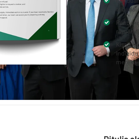
Panduan
tribunal
Pandang
rayuan 
Kisah ke
individu
mereka