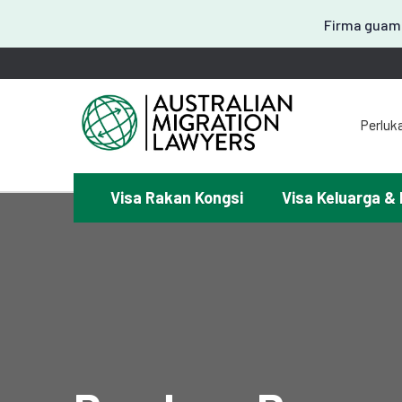
Firma guama
Perluk
Visa Rakan Kongsi
Visa Keluarga & 
¿Mem