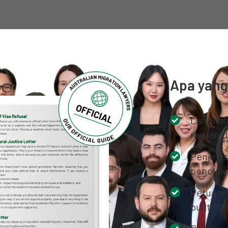
Apa yang
Langkah
rayuan d
Penjela
penolak
Petua u
bukti t