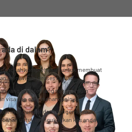
 ada di dalam?
-langkah komprehensif untuk membuat
an menavigasi proses rayuan
san yang jelas tentang sebab umum
an visa dan cara menanganinya
ntuk mengumpul dan mengemukakan
ambahan untuk mengukuhkan kes anda