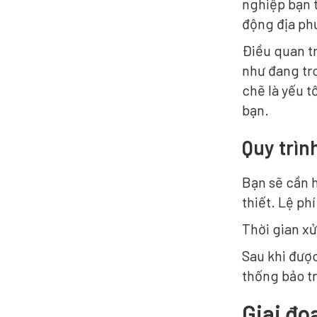
nghiệp bạn t
động địa ph
Điều quan tr
như đang tro
chẽ là yếu 
bạn.
Quy trìn
Bạn sẽ cần h
thiết. Lệ ph
Thời gian x
Sau khi đượ
thống bảo tr
Giai đo