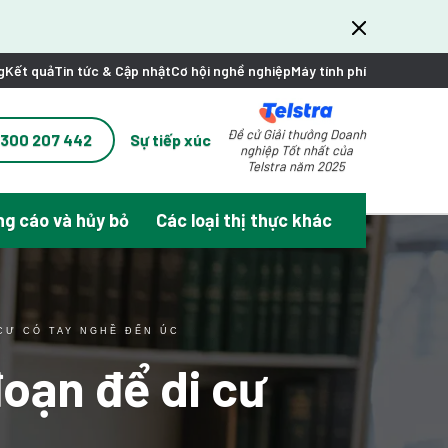
g
Kết quả
Tin tức & Cập nhật
Cơ hội nghề nghiệp
Máy tính phí
Đề cử Giải thưởng Doanh
1300 207 442
Sự tiếp xúc
nghiệp Tốt nhất của
Telstra năm 2025
g cáo và hủy bỏ
Các loại thị thực khác
 CƯ CÓ TAY NGHỀ ĐẾN ÚC
đoạn để di cư