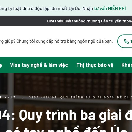
ông ty luật di trú độc lập lớn nhất tại Úc. Nhận
tư vấn MIỄN PHÍ
Giới thiệu
Giải thưởng
Phương tiện truyền thôn
rợ giúp? Chúng tôi cung cấp hỗ trợ bằng ngôn ngữ của bạn.
Bạn có đang làm gì không? 한국어 지원이 제공됩니다.
お困りですか？日本語での対応可能です。
请問需要帮助吗？我们可以提供中文服务。
ẹ
Visa tay nghề & làm việc
Thị thực bảo vệ
Khán
esitas ayuda con tu visa? Podemos ayudarte en español.
Tại đây chúng tôi hỗ trợ tiếng Việt.
ẬP NHẬT
VISA 482/494: QUY TRÌNH BA GIAI ĐOẠN ĐỂ DI
: Quy trình ba giai 
có tay nghề đến Úc