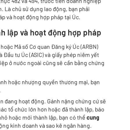
 thực 482 và 494, trước tiên doanh nghiệp
n. Là chủ sử dụng lao động, bạn phải
p và hoạt động hợp pháp tại Úc.
h lập và hoạt động hợp pháp
) hoặc Mã số Cơ quan Đăng ký Úc (ARBN)
 Đầu tư Úc (ASIC) và giấy phép niêm yết
hiệp ở nước ngoài cũng sẽ cần bằng chứng
oanh hoặc nhượng quyền thương mại, bạn
.
ện đang hoạt động. Gánh nặng chứng cứ sẽ
các tổ chức lớn hơn hoặc đã thành lập, báo
nhỏ hoặc mới thành lập, bạn có thể
cung
động kinh doanh và sao kê ngân hàng.