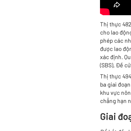
Thị thực 482
cho lao độn
phép các nh
được lao độn
xác định. Qu
(SBS), Đề cử
Thị thực 494
ba giai đoạn
khu vực nông
chẳng hạn 
Giai đo