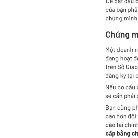
Để bắt đầu b
của bạn phải
chứng minh 
Chứng m
Một doanh n
đang hoạt độ
trên Sở Gia
đăng ký tại 
Nếu cơ cấu 
sẽ cần phải
Bạn cũng ph
cao hơn đối 
cáo tài chí
cấp bằng c