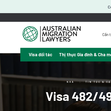
C
Cần t
Visa đối tác
Thị thực Gia đình & Cha m
¿Nec
NHÀ
TIN TỨC & C
Visa 482/494