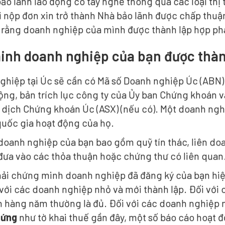
ảo lãnh lao động có tay nghề thông qua các loại thị
 nộp đơn xin trở thành Nhà bảo lãnh được chấp thuậ
rằng doanh nghiệp của mình được thành lập hợp phá
inh doanh nghiệp của bạn được thàn
ghiệp tại Úc sẽ cần có Mã số Doanh nghiệp Úc (ABN
ng, bản trích lục công ty của Ủy ban Chứng khoán và
o dịch Chứng khoán Úc (ASX) (nếu có). Một doanh ng
quốc gia hoạt động của họ.
doanh nghiệp của bạn bao gồm quỹ tín thác, liên d
 đưa vào các thỏa thuận hoặc chứng thư có liên quan
ải chứng minh doanh nghiệp đã đăng ký của bạn hi
với các doanh nghiệp nhỏ và mới thành lập. Đối với 
nh hàng năm thường là đủ. Đối với các doanh nghiệp 
hứng
như tờ khai thuế gần đây, một số báo cáo hoạt 