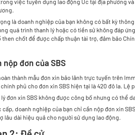
rong việc tuyển dụng lao động Úc tại địa phương và 
ương.
ọng là doanh nghiệp của bạn không có bất kỳ thông 
ng quá trình thanh lý hoặc có tiền sử không đáp ứng 
tố then chốt để được chấp thuận tài trợ, đảm bảo Ch
h nộp đơn của SBS
oàn thành mẫu đơn xin bảo lãnh trực tuyến trên ImmiA
í chính phủ cho đơn xin SBS hiện tại là 420 đô la. Lệ 
ử lý đơn xin SBS không được công bố nhưng có thể da
c cấp, doanh nghiệp của bạn chỉ cần nộp đơn xin SB
ợ lâu dài hiệu quả cho người sử dụng lao động.
ạn 2: Đề cử