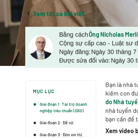
Xem tất cả bài viết
Ông Nicholas Merl
Bằng cách
Cộng sự cấp cao - Luật sư d
Ngày đăng:
Ngày 30 tháng 7
Được sửa đổi vào:
Ngày 30 
Bạn là nhà t
MỤC LỤC
kiếm con đư
do Nhà tuyể
Giai đoạn 1: Tài trợ doanh
nhà tuyển d
nghiệp tiêu chuẩn (SBS)
bạn cần để t
Giai đoạn 2: Đề cử
Xem video b
Giai đoạn 3: Đơn xin thị