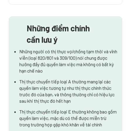
Tổng quan về quyền làm việc của thị thực đối tác tại
Úc
Điều kiện và tiêu chuẩn để làm việc theo thị thực đối
Những điểm chính
tác
cần lưu ý
Luật sư di trú Úc có thể giúp đỡ
Những người có thị thực vợ/chồng tạm thời và vĩnh
viễn (loại 820/801 và 309/100) nói chung được
hưởng đầy đủ quyền làm việc mà không có bất kỳ
hạn chế nào
Thị thực chuyển tiếp loại A thường mang lại các
quyền làm việc tương tự như thị thực chính thức
trước đó của bạn, và thông thường chỉ có hiệu lực
sau khi thị thực đó hết hạn
Thị thực chuyển tiếp loại E thường không bao gồm
quyền làm việc, mặc dù có thể được miễn trừ
trong trường hợp gặp khó khăn về tài chính