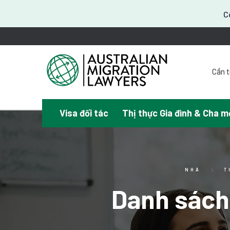
C
Cần t
Visa đối tác
Thị thực Gia đình & Cha m
¿Nec
NHÀ
T
Danh sách 