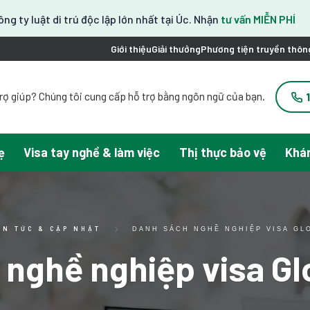
ông ty luật di trú độc lập lớn nhất tại Úc. Nhận
tư vấn MIỄN PHÍ
Giới thiệu
Giải thưởng
Phương tiện truyền thôn
rợ giúp? Chúng tôi cung cấp hỗ trợ bằng ngôn ngữ của bạn.
Bạn có đang làm gì không? 한국어 지원이 제공됩니다.
お困りですか？日本語での対応可能です。
请問需要帮助吗？我们可以提供中文服务。
ẹ
Visa tay nghề & làm việc
Thị thực bảo vệ
Khán
esitas ayuda con tu visa? Podemos ayudarte en español.
Tại đây chúng tôi hỗ trợ tiếng Việt.
IN TỨC & CẬP NHẬT
DANH SÁCH NGHỀ NGHIỆP VISA GL
nghề nghiệp visa Gl