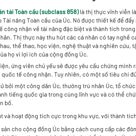
ân tài Toàn cầu (subclass 858)
là thị thực vĩnh viễn
p Tài năng Toàn cầu của Úc. Nó được thiết kế để đẩy
 công nhận về tài năng đặc biệt và thành tích trong
hân. Thị thực này thu hút các cá nhân có tay nghề c
hau, thể thao, học viện, nghệ thuật và nghiên cứu,
ủa họ vì lợi ích của cộng đồng Úc.
kiện, ứng viên chủ yếu sẽ được yêu cầu chứng minh r
 quốc tế công nhận. Tuy nhiên, có một số tiêu chí đ
ử bởi một công dân Úc, thường trú nhân Úc, tổ chứ
anh tiếng quốc gia trong cùng lĩnh vực và có thể chứ
n bố.
t và hoạt động tích cực trong khu vực, với thành tíc
i sản cho cộng đồng Úc bằng cách cung cấp các đóng