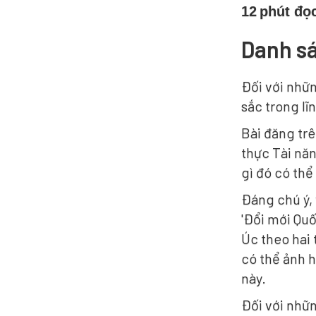
12
phút đọ
Danh sá
Đối với nhữn
sắc trong l
Bài đăng tr
thực Tài năn
gì đó có th
Đáng chú ý, 
'Đổi mới Quố
Úc theo hai 
có thể ảnh h
này.
Đối với nhữ