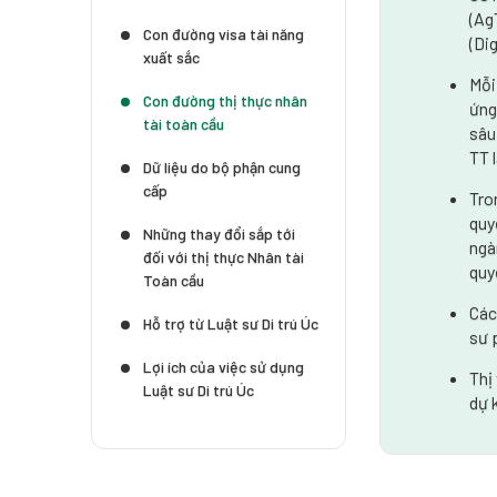
(Ag
Con đường visa tài năng
(Di
xuất sắc
Mỗi
Con đường thị thực nhân
ứng
tài toàn cầu
sâu
TT 
Dữ liệu do bộ phận cung
cấp
Tro
quy
Những thay đổi sắp tới
ngà
đối với thị thực Nhân tài
quy
Toàn cầu
Các
Hỗ trợ từ Luật sư Di trú Úc
sư 
Lợi ích của việc sử dụng
Thị
Luật sư Di trú Úc
dự 