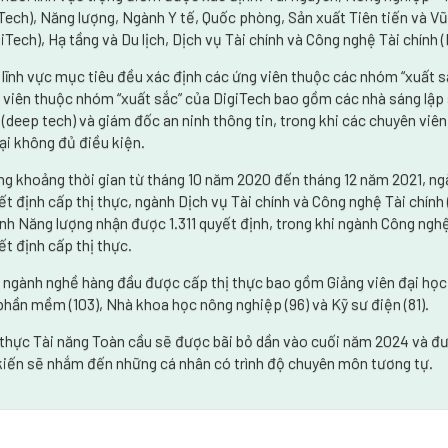
Tech), Năng lượng, Ngành Y tế, Quốc phòng, Sản xuất Tiên tiến và Vũ
giTech), Hạ tầng và Du lịch, Dịch vụ Tài chính và Công nghệ Tài chính 
 lĩnh vực mục tiêu đều xác định các ứng viên thuộc các nhóm “xuất sắ
 viên thuộc nhóm “xuất sắc” của DigiTech bao gồm các nhà sáng lập s
 (deep tech) và giám đốc an ninh thông tin, trong khi các chuyên viên
lại không đủ điều kiện.
ng khoảng thời gian từ tháng 10 năm 2020 đến tháng 12 năm 2021, n
ết định cấp thị thực, ngành Dịch vụ Tài chính và Công nghệ Tài chính
nh Năng lượng nhận được 1.311 quyết định, trong khi ngành Công nghệ
ết định cấp thị thực.
 ngành nghề hàng đầu được cấp thị thực bao gồm Giảng viên đại học (
phần mềm (103), Nhà khoa học nông nghiệp (96) và Kỹ sư điện (81).
 thực Tài năng Toàn cầu sẽ được bãi bỏ dần vào cuối năm 2024 và đư
kiến sẽ nhắm đến những cá nhân có trình độ chuyên môn tương tự.