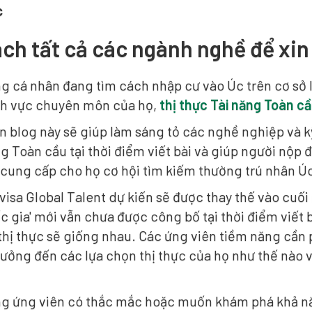
c
ch tất cả các ngành nghề để xin 
g cá nhân đang tìm cách nhập cư vào Úc trên cơ sở lâ
ĩnh vực chuyên môn của họ,
thị thực Tài năng Toàn c
ên blog này sẽ giúp làm sáng tỏ các nghề nghiệp và 
g Toàn cầu tại thời điểm viết bài và giúp người nộp
ể cung cấp cho họ cơ hội tìm kiếm thường trú nhân Ú
visa Global Talent dự kiến sẽ được thay thế vào cuối
c gia' mới vẫn chưa được công bố tại thời điểm viết
thị thực sẽ giống nhau. Các ứng viên tiềm năng cần 
ưởng đến các lựa chọn thị thực của họ như thế nào v
ng ứng viên có thắc mắc hoặc muốn khám phá khả nă