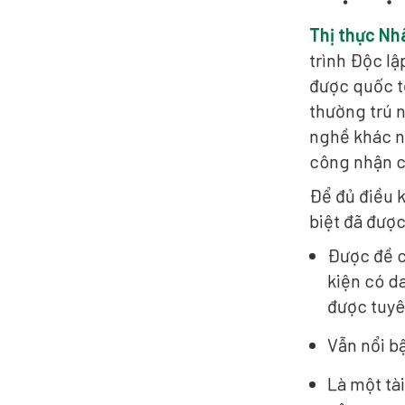
Thị thực Nh
trình Độc lậ
được quốc tế
thường trú n
nghề khác n
công nhận c
Để đủ điều 
biệt đã được
Được đề c
kiện có d
được tuyê
Vẫn nổi bậ
Là một tà