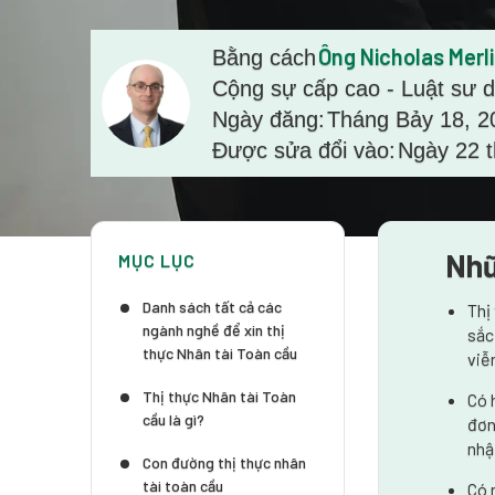
Ông Nicholas Merl
Bằng cách
Cộng sự cấp cao - Luật sư d
Ngày đăng:
Tháng Bảy 18, 2
Được sửa đổi vào:
Ngày 22 
Nhữ
MỤC LỤC
Danh sách tất cả các
Thị
ngành nghề để xin thị
sắc
thực Nhân tài Toàn cầu
viễ
Thị thực Nhân tài Toàn
Có 
cầu là gì?
đơn
nhậ
Con đường thị thực nhân
tài toàn cầu
Có 