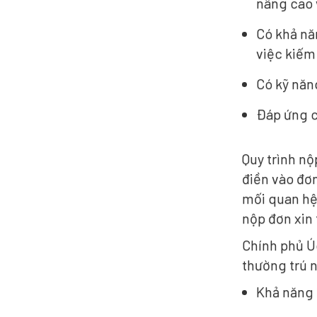
nâng cao 
Có khả nă
việc kiếm
Có kỹ năn
Đáp ứng c
Quy trình nộ
điền vào đơn
mối quan hệ,
nộp đơn xin 
Chính phủ Ú
thường trú n
Khả năng l