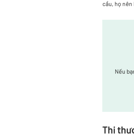
cầu, họ nên l
Nếu bạn
Thị thự