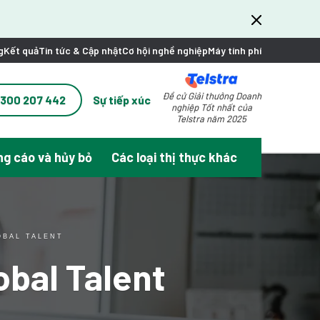
g
Kết quả
Tin tức & Cập nhật
Cơ hội nghề nghiệp
Máy tính phí
Đề cử Giải thưởng Doanh
1300 207 442
Sự tiếp xúc
nghiệp Tốt nhất của
Telstra năm 2025
g cáo và hủy bỏ
Các loại thị thực khác
OBAL TALENT
obal Talent