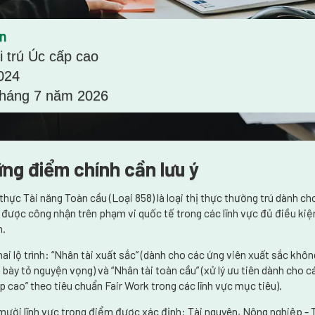
in
i trú Úc cấp cao
024
tháng 7 năm 2026
ng điểm chính cần lưu ý
 thực Tài năng Toàn cầu (Loại 858) là loại thị thực thường trú dành c
 được công nhận trên phạm vi quốc tế trong các lĩnh vực đủ điều kiệ
n.
hai lộ trình: “Nhân tài xuất sắc” (dành cho các ứng viên xuất sắc khô
 bày tỏ nguyện vọng) và “Nhân tài toàn cầu” (xử lý ưu tiên dành cho
p cao” theo tiêu chuẩn Fair Work trong các lĩnh vực mục tiêu).
mười lĩnh vực trọng điểm được xác định: Tài nguyên, Nông nghiệp 