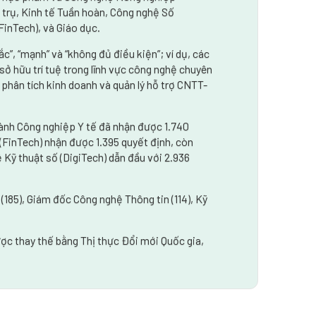
 trụ, Kinh tế Tuần hoàn, Công nghệ Số
(FinTech), và Giáo dục.
c”, “mạnh” và “không đủ điều kiện”; ví dụ, các
ở hữu trí tuệ trong lĩnh vực công nghệ chuyên
 phân tích kinh doanh và quản lý hỗ trợ CNTT-
gành Công nghiệp Y tế đã nhận được 1.740
 (FinTech) nhận được 1.395 quyết định, còn
 Kỹ thuật số (DigiTech) dẫn đầu với 2.936
185), Giám đốc Công nghệ Thông tin (114), Kỹ
ợc thay thế bằng Thị thực Đổi mới Quốc gia,