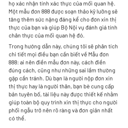
họ xác nhận tính xác thực của mối quan hệ.
Một mẫu đơn 888 được soạn thảo kỹ lưỡng sẽ
tăng thêm sức nặng đáng kể cho đơn xin thị
thực của bạn và giúp Bộ Nội vụ đánh giá tính
chân thực của mối quan hệ đó.
Trong hướng dẫn này, chúng tôi sẽ phân tích
chi tiết mọi điều bạn cần biết về Mẫu đơn
888: ai nên điền mẫu đơn này, cách điền
đúng cách, cũng như những sai lầm thường
gặp cần tránh. Dù bạn là người nộp đơn xin
thị thực hay là người thân, bạn bè cung cấp
bản tuyên bố, tài liệu này được thiết kế nhằm
giúp toàn bộ quy trình xin thị thực cho người
phối ngẫu trở nên rõ ràng và đơn giản nhất
có thể.