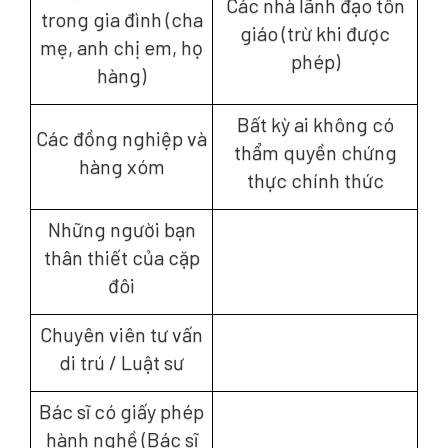
Các nhà lãnh đạo tôn
trong gia đình (cha
giáo (trừ khi được
mẹ, anh chị em, họ
phép)
hàng)
Bất kỳ ai không có
Các đồng nghiệp và
thẩm quyền chứng
hàng xóm
thực chính thức
Những người bạn
thân thiết của cặp
đôi
Chuyên viên tư vấn
di trú / Luật sư
Bác sĩ có giấy phép
hành nghề (Bác sĩ