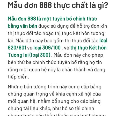
Mẫu đơn 888 thực chất là gì?
Mẫu đơn 888 là một tuyên bố chính thức
bằng văn bản
được sử dụng để hỗ trợ đơn xin
thị thực đối tác hoặc thị thực kết hôn tương
lai. Mẫu đơn này bao gồm thị thực đối tác
loại
820/801
và
loại 309/100
, và
thị thực Kết hôn
Tương lai (loại 300)
. Mẫu đơn này cho phép
bên thứ ba chính thức tuyên bố rằng họ tin
rằng mối quan hệ này là chân thành và đang
tiếp diễn.
Những bản tường trình này cung cấp bằng
chứng quan trọng về khía cạnh xã hội của
mối quan hệ, nhằm bổ sung cho các bằng
chứng tài liệu khác, như hồ sơ tài chính
chung hoặc các thỏa thuận sinh hoạt chung.