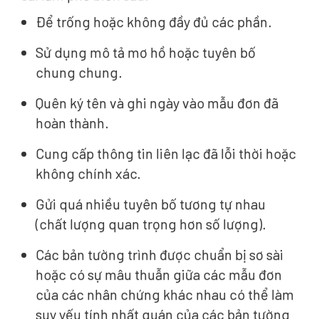
Để trống hoặc không đầy đủ các phần.
Sử dụng mô tả mơ hồ hoặc tuyên bố
chung chung.
Quên ký tên và ghi ngày vào mẫu đơn đã
hoàn thành.
Cung cấp thông tin liên lạc đã lỗi thời hoặc
không chính xác.
Gửi quá nhiều tuyên bố tương tự nhau
(chất lượng quan trọng hơn số lượng).
Các bản tường trình được chuẩn bị sơ sài
hoặc có sự mâu thuẫn giữa các mẫu đơn
của các nhân chứng khác nhau có thể làm
suy yếu tính nhất quán của các bản tường