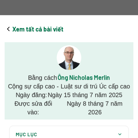
Xem tất cả bài viết
Ông Nicholas Merlin
Bằng cách
Cộng sự cấp cao - Luật sư di trú Úc cấp cao
Ngày đăng:
Ngày 15 tháng 7 năm 2025
Được sửa đổi
Ngày 8 tháng 7 năm
vào:
2026
MỤC LỤC