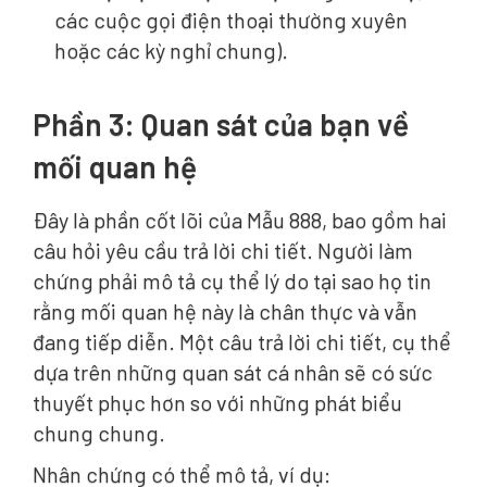
các cuộc gọi điện thoại thường xuyên
hoặc các kỳ nghỉ chung).
Phần 3: Quan sát của bạn về
mối quan hệ
Đây là phần cốt lõi của Mẫu 888, bao gồm hai
câu hỏi yêu cầu trả lời chi tiết. Người làm
chứng phải mô tả cụ thể lý do tại sao họ tin
rằng mối quan hệ này là chân thực và vẫn
đang tiếp diễn. Một câu trả lời chi tiết, cụ thể
dựa trên những quan sát cá nhân sẽ có sức
thuyết phục hơn so với những phát biểu
chung chung.
Nhân chứng có thể mô tả, ví dụ: