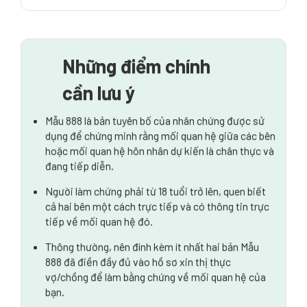
Mẫu đơn 888 thực chất là gì?
Ai có thể điền Mẫu đơn 888?
Những điểm chính
Cách điền mẫu đơn 888: Hướng dẫn từng phần
cần lưu ý
Mẹo viết mẫu đơn 888 mạnh mẽ
Mẫu 888 là bản tuyên bố của nhân chứng được sử
Những lỗi thường gặp cần tránh khi điền mẫu đơn 888
dụng để chứng minh rằng mối quan hệ giữa các bên
hoặc mối quan hệ hôn nhân dự kiến là chân thực và
Ý nghĩa pháp lý của Mẫu đơn 888
đang tiếp diễn.
Cách Nộp Mẫu Đơn 888 Đã Hoàn Thành Của Bạn
Người làm chứng phải từ 18 tuổi trở lên, quen biết
cả hai bên một cách trực tiếp và có thông tin trực
Những câu hỏi thường gặp
tiếp về mối quan hệ đó.
Thông thường, nên đính kèm ít nhất hai bản Mẫu
888 đã điền đầy đủ vào hồ sơ xin thị thực
vợ/chồng để làm bằng chứng về mối quan hệ của
bạn.