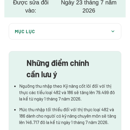
Được sửa đổi
Ngày 23 tháng 7 năm
vào:
2026
MỤC LỤC
Những thay đổi về mức lương tối thiểu đối với visa do
người sử dụng lao động bảo lãnh
Lệ phí xin visa diện 485 tăng đáng kể
Những điểm chính
Tòa phúc thẩm hành chính: Mở rộng quy trình ra quyết
cần lưu ý
định “dựa trên hồ sơ”
Ngưỡng thu nhập theo Kỹ năng cốt lõi đối với thị
Kiểm tra trình độ tiếng Anh: Yêu cầu chấm điểm
thực các tiểu loại 482 và 186 sẽ tăng lên 79.499 đô
TOEFL
la kể từ ngày 1 tháng 7 năm 2026.
Những thay đổi này có thể ảnh hưởng đến bạn như thế
Mức thu nhập tối thiểu đối với thị thực loại 482 và
nào?
186 dành cho người có kỹ năng chuyên môn sẽ tăng
lên 146.717 đô la kể từ ngày 1 tháng 7 năm 2026.
Chúng tôi có thể hỗ trợ như thế nào?