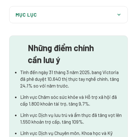
MỤC LỤC
Cảnh quan di cư có tay nghề phát triển mạnh mẽ của
Victoria
Hiểu về các ngành nghề và nghề nghiệp có nhu cầu
Những điểm chính
cao tại Victoria
cần lưu ý
Những nghề nghiệp có tay nghề cao nhất ở Victoria
Tính đến ngày 31 tháng 3 năm 2025, bang Victoria
Sự đa dạng trong lượng người nhập cư có tay nghề
đã phê duyệt 10.640 thị thực tay nghề chính, tăng
của Victoria
24,1% so với năm trước.
Các con đường chính cho thị thực tay nghề cao ở
Lĩnh vực Chăm sóc sức khỏe và Hỗ trợ xã hội đã
Victoria
cấp 1.800 khoản tài trợ, tăng 9,7%.
Hiểu về bài kiểm tra điểm và đánh giá kỹ năng
Lĩnh vực Dịch vụ lưu trú và ẩm thực đã tăng vọt lên
1.550 khoản trợ cấp, tăng 109%.
Con đường xin thị thực do nhà tuyển dụng tài trợ
Lĩnh vực Dịch vụ Chuyên môn, Khoa học và Kỹ
Xây dựng chiến lược cho hành trình di cư tay nghề cao