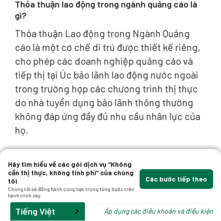
Thỏa thuận lao động trong ngành quảng cáo là
gì?
bạn
Thỏa thuận Lao động trong Ngành Quảng
cáo là một cơ chế di trú được thiết kế riêng,
cho phép các doanh nghiệp quảng cáo và
tiếp thị tại Úc bảo lãnh lao động nước ngoài
trong trường hợp các chương trình thị thực
do nhà tuyển dụng bảo lãnh thông thường
không đáp ứng đầy đủ nhu cầu nhân lực của
ện
họ.
Đọc về nó
Hãy tìm hiểu về các gói dịch vụ “Không
cần thị thực, không tính phí” của chúng
Các bước tiếp theo
tôi
Xem tất cả các bài viết liên quan
Chúng tôi sẽ đồng hành cùng bạn trong từng bước trên
hành trình này.
Tiếng Việt
Áp dụng các điều khoản và điều kiện