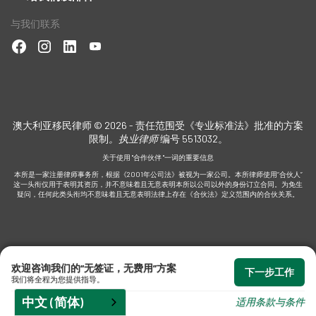
与我们联系
来龙
澳大利亚移民律师 © 2026 - 责任范围受《专业标准法》批准的方案
限制
。执业律师
编号 5513032。
关于使用 "合作伙伴 "一词的重要信息
本所是一家注册律师事务所，根据《2001年公司法》被视为一家公司。本所律师使用“合伙人”
这一头衔仅用于表明其资历，并不意味着且无意表明本所以公司以外的身份订立合同。为免生
疑问，任何此类头衔均不意味着且无意表明法律上存在《合伙法》定义范围内的合伙关系。
欢迎咨询我们的“无签证，无费用”方案
下一步工作
我们将全程为您提供指导。
中文 (简体)
适用条款与条件