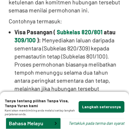
ketulenan dan komitmen hubungan tersebut
semasa menilai permohonan ini.
Contohnya termasuk:
Visa Pasangan (
Subkelas 820/801
atau
309/100
):
Menyediakan laluan daripada
sementara (Subkelas 820/309) kepada
pemastautin tetap (Subkelas 801/100).
Proses permohonan biasanya melibatkan
tempoh menunggu selama dua tahun
antara peringkat sementara dan tetap,
melainkan jika hubungan tersebut
dianggap 'jangka panjang' pada masa
Tanya tentang pilihan Tanpa Visa,
permohonan.
Tanpa Yuran kami
Langkah seterusnya
Kami akan membimbing anda melalui setiap langkah
perjalanan anda.
Visa Perkahwinan Bakal (Subkelas 300)
:
Bahasa Melayu
Tertakluk pada terma dan syarat
Membenarkan rakyat Kanada melancong