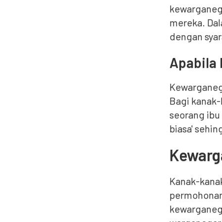
kewarganega
mereka. Dal
dengan syar
Apabila
Kewarganega
Bagi kanak-
seorang ibu
biasa' sehin
Kewarg
Kanak-kanak
permohonan,
kewarganega