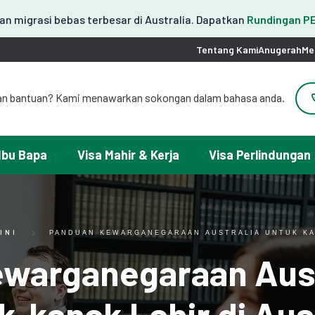
n migrasi bebas terbesar di Australia. Dapatkan
Rundingan 
Tentang Kami
Anugerah
Me
an bantuan? Kami menawarkan sokongan dalam bahasa anda.
도움이 필요하세요? 한국어 지원이 제공됩니다.
お困りですか？日本語での対応可能です。
请問需要帮助吗？我们可以提供中文服务。
Ibu Bapa
Visa Mahir & Kerja
Visa Perlindungan
erlukan ayuda con tu visa? Podemos ayudarte en español.
Tại đây chúng tôi có hỗ trợ tiếng Việt.
INI
PANDUAN KEWARGANEGARAAN AUSTRALIA UNTUK KAN
warganegaraan Aust
-kanak Lahir di Aus