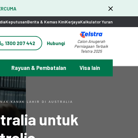
PERCUMA
dia
Keputusan
Berita & Kemas Kini
Kerjaya
Kalkulator Yuran
Calon Anugerah
1300 207 442
Hubungi
Perniagaan Terbaik
Telstra 2025
Rayuan & Pembatalan
Visa lain
AK-KANAK LAHIR DI AUSTRALIA
ralia untuk
tralia