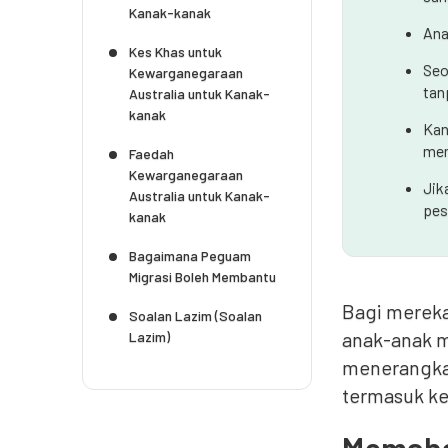
Kanak-kanak
Ana
Kes Khas untuk
Seo
Kewarganegaraan
tan
Australia untuk Kanak-
kanak
Kan
mem
Faedah
Kewarganegaraan
Jik
Australia untuk Kanak-
pes
kanak
Bagaimana Peguam
Migrasi Boleh Membantu
Bagi mereka
Soalan Lazim (Soalan
anak-anak m
Lazim)
menerangkan
termasuk ke