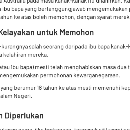
 Australia pada masa kanak-kanak itu dilahirkan. K
 ibu bapa yang bertanggungjawab mengemukakan p
tahun ke atas boleh memohon, dengan syarat mereka
a Kelayakan untuk Memohon
kurangnya salah seorang daripada ibu bapa kanak-k
 kelahiran mereka.
(atau ibu bapa) mesti telah menghabiskan masa dua ta
mengemukakan permohonan kewarganegaraan.
ang berumur 18 tahun ke atas mesti memenuhi kepe
alam Negeri.
 Diperlukan
tukaran nama, jika berkenaan, termasuk sijil rasmi 