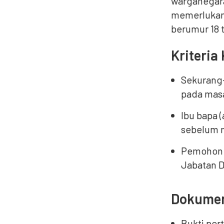
warganegara
memerlukan
berumur 18 
Kriteri
Sekurang-
pada masa
Ibu bapa 
sebelum 
Pemohon y
Jabatan D
Dokumen
Bukti per