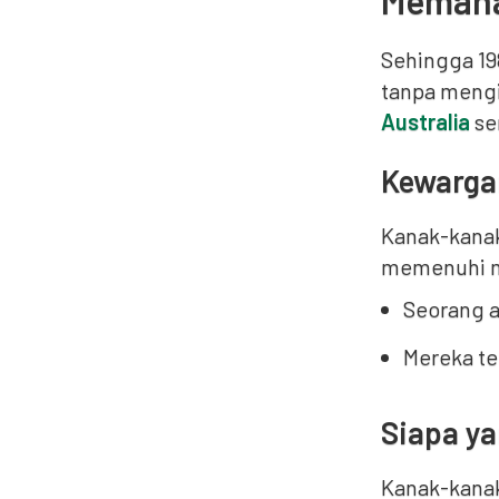
Memaha
Sehingga 19
tanpa mengi
Australia
se
Kewarga
Kanak-kanak
memenuhi ma
Seorang a
Mereka te
Siapa y
Kanak-kanak