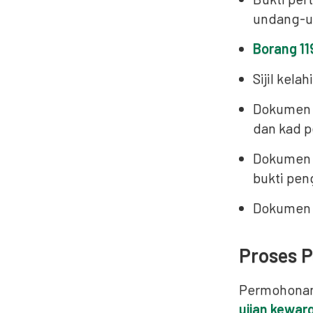
undang-un
Borang 11
Sijil kel
Dokumen u
dan kad 
Dokumen i
bukti pe
Dokumen p
Proses 
Permohonan 
ujian kewa