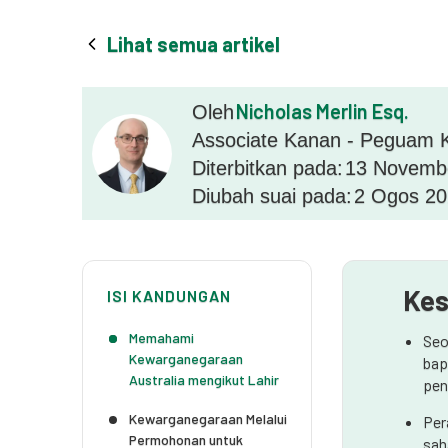
Lihat semua artikel
Nicholas Merlin Esq.
Oleh
Associate Kanan - Peguam K
Diterbitkan pada:
13 Novemb
Diubah suai pada:
2 Ogos 2
Kes
ISI KANDUNGAN
Memahami
Seo
Kewarganegaraan
bap
Australia mengikut Lahir
pen
Kewarganegaraan Melalui
Per
Permohonan untuk
sah