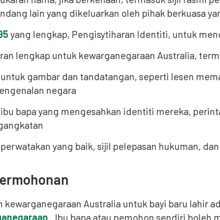
dang lain yang dikeluarkan oleh pihak berkuasa ya
95
yang lengkap, Pengisytiharan Identiti, untuk men
ahiran lengkap untuk kewarganegaraan Australia, te
ntuk gambar dan tandatangan, seperti lesen meman
pengenalan negara
bu bapa yang mengesahkan identiti mereka, perint
ngangkatan
erwatakan yang baik, sijil pelepasan hukuman, dan 
Permohonan
kewarganegaraan Australia untuk bayi baru lahir a
rganegaraan
. Ibu bapa atau pemohon sendiri boleh 