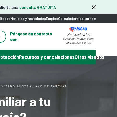
olicita una
consulta GRATUITA
ltados
Noticias y novedades
Empleo
Calculadora de tarifas
Póngase en contacto
Nominado a los
2
Premios Telstra Best
con
of Business 2025
rotección
Recursos y cancelaciones
Otros visados
U VISADO AUSTRALIANO DE PAREJA?
iliar a tu
reja?