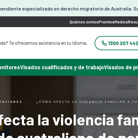
endiente especializado en derecho migratorio de Australia. S
Quiénes somos
Premios
Medios
Resu
da? Te ofrecemos asistencia en tu idioma.
1300 207 44
yuda? Ofrecemos asistencia en coreano.
problema? Podemos atenderle en japonés.
 ayuda? Ofrecemos atención en chino.
enitores
Visados cualificados y de trabajo
Visados de p
yuda con tu visado? Podemos ayudarte en
español.
frecemos asistencia en vietnamita.
IZACIONES
¿CÓMO AFECTA LA VIOLENCIA FAMILIAR A T
cta la violencia fam
do australiano de pa