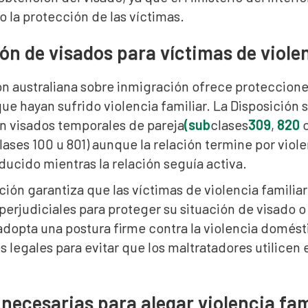
 la protección de las víctimas.
ón de visados para víctimas de violen
ón australiana sobre inmigración ofrece protecciones 
ue hayan sufrido violencia familiar. La Disposición s
n visados temporales de pareja
(sub
clases
309
,
820
lases 100 u 801) aunque la relación termine por viol
ucido mientras la relación seguía activa.
ción garantiza que las víctimas de violencia famili
perjudiciales para proteger su situación de visado o 
adopta una postura firme contra la violencia domésti
 legales para evitar que los maltratadores utilicen
necesarias para alegar violencia fam