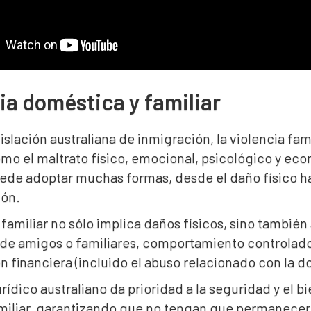
ia doméstica y familiar
islación australiana de inmigración, la violencia f
omo el maltrato físico, emocional, psicológico y ec
ede adoptar muchas formas, desde el daño físico has
ión.
 familiar no sólo implica daños físicos, sino tambi
 de amigos o familiares, comportamiento controlado
 financiera (incluido el abuso relacionado con la do
urídico australiano da prioridad a la seguridad y el b
amiliar, garantizando que no tengan que permanecer