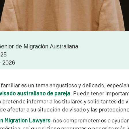
enior de Migración Australiana
025
e 2026
 familiar es un tema angustioso y delicado, especia
visado australiano de pareja
. Puede tener importan
o pretende informar a los titulares y solicitantes de
de afectar a su situación de visado y las proteccion
an Migration Lawyers
, nos comprometemos a ayudar a 
oméstica, así que si tiene preguntas o necesita más