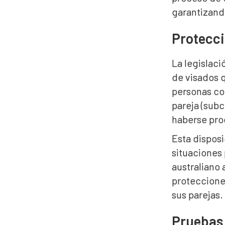
garantizando
Protecci
La legislaci
de visados q
personas co
pareja (subc
haberse prod
Esta disposi
situaciones 
australiano 
protecciones
sus parejas.
Pruebas 