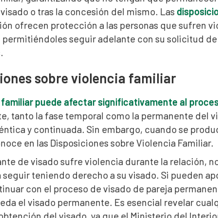
 visado o tras la concesión del mismo. Las
disposici
ón ofrecen protección a las personas que sufren vio
, permitiéndoles seguir adelante con su solicitud d
.
iones sobre violencia familiar
 familiar puede afectar significativamente al proces
, tanto la fase temporal como la permanente del v
éntica y continuada. Sin embargo, cuando se produce
noce en las Disposiciones sobre Violencia Familiar.
tante de visado sufre violencia durante la relación, 
 seguir teniendo derecho a su visado. Si pueden apo
nuar con el proceso de visado de pareja permanente
da el visado permanente. Es esencial revelar cualqu
btención del visado, ya que el Ministerio del Interi