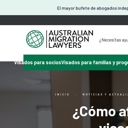
El mayor bufete de abogados indep
¿Necesitas ayu
¿Necesita a
¿Tiene algún 
¿Necesita
Visados para socios
Visados para familias y prog
¿Necesitas a
Aquí o
INICIO
NOTICIAS Y ACTUAL
¿Cómo afe
visa