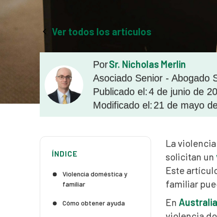
Ver todos los artículos
Sr. Nicholas Merlin
Por
Asociado Senior - Abogado S
Publicado el:
4 de junio de 2
Modificado el:
21 de mayo d
La violencia
ÍNDICE
solicitan un
Este artícul
Violencia doméstica y
familiar pue
familiar
En
Australi
Cómo obtener ayuda
violencia d