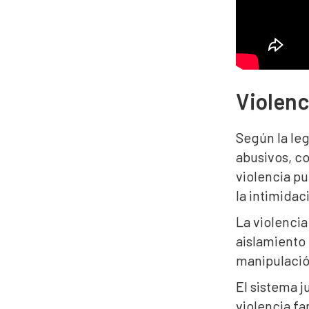
Violenc
Según la leg
abusivos, c
violencia pu
la intimidac
La violencia
aislamiento
manipulación
El sistema j
violencia f