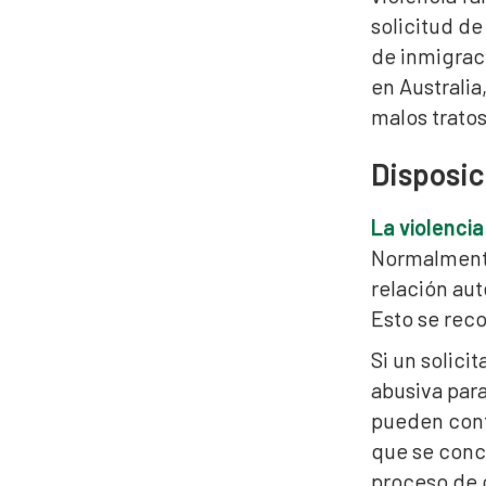
solicitud de
de inmigraci
en Australia
malos tratos
Disposic
La violencia
Normalmente
relación aut
Esto se reco
Si un solici
abusiva para
pueden conti
que se conce
proceso de o