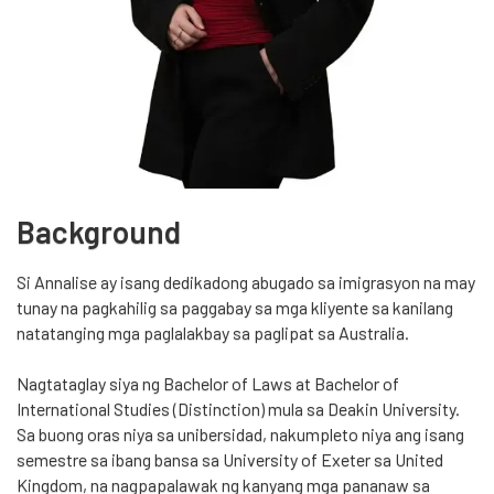
Background
Si Annalise ay isang dedikadong abugado sa imigrasyon na may
tunay na pagkahilig sa paggabay sa mga kliyente sa kanilang
natatanging mga paglalakbay sa paglipat sa Australia.
Nagtataglay siya ng Bachelor of Laws at Bachelor of
International Studies (Distinction) mula sa Deakin University.
Sa buong oras niya sa unibersidad, nakumpleto niya ang isang
semestre sa ibang bansa sa University of Exeter sa United
Kingdom, na nagpapalawak ng kanyang mga pananaw sa