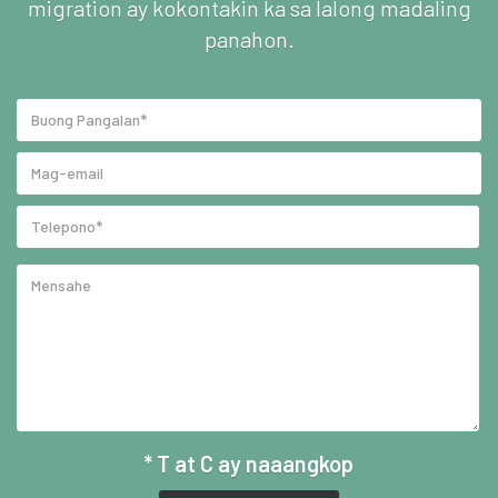
migration ay kokontakin ka sa lalong madaling
panahon.
* T at C ay naaangkop