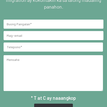
panahon.
* T at C ay naaangkop