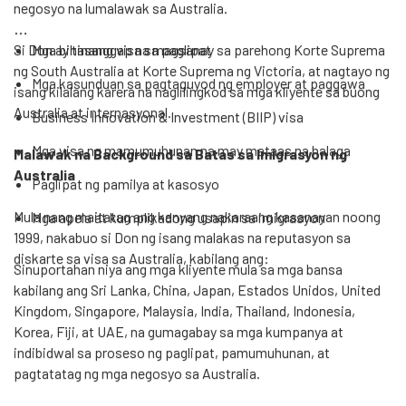
negosyo na lumalawak sa Australia.
Si Don ay tinanggap na magsanay sa parehong Korte Suprema
Mga bihasang visa sa paglipat
ng South Australia at Korte Suprema ng Victoria, at nagtayo ng
Mga kasunduan sa pagtaguyod ng employer at paggawa
isang kilalang karera na naglilingkod sa mga kliyente sa buong
Australia at internasyonal.
Business Innovation & Investment (BIIP) visa
Mga visa ng mamumuhunan na may mataas na halaga
Malawak na Background sa Batas sa Imigrasyon ng
Australia
Paglipat ng pamilya at kasosyo
Mula nang maitatag ang kanyang nakaraang kasanayan noong
Mga apela at kumplikadong usapin sa imigrasyon
1999, nakabuo si Don ng isang malakas na reputasyon sa
diskarte sa visa sa Australia, kabilang ang:
Sinuportahan niya ang mga kliyente mula sa mga bansa
kabilang ang Sri Lanka, China, Japan, Estados Unidos, United
Kingdom, Singapore, Malaysia, India, Thailand, Indonesia,
Korea, Fiji, at UAE, na gumagabay sa mga kumpanya at
indibidwal sa proseso ng paglipat, pamumuhunan, at
pagtatatag ng mga negosyo sa Australia.