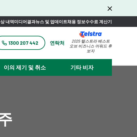
상 내역
미디어
결과
뉴스 및 업데이트
채용 정보
수수료 계산기
2025 텔스트라 베스트
1300 207 442
연락처
오브 비즈니스 어워드 후
보자
이의 제기 및 취소
기타 비자
호주