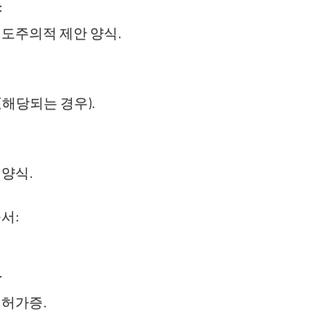
:
인도주의적 제안 양식.
(해당되는 경우).
 양식.
서:
.
 허가증.