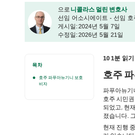
니콜라스 멀린 변호사
으로
선임 어소시에이트 - 선임 호
게시일:
2024년 5월 7일
수정일:
2026년 5월 21일
10
1분 읽기
목차
호주 
호주 파푸아뉴기니 보호
비자
파푸아뉴기니
호주 시민권
되었고, 현
졌습니다. 
현재 진행 