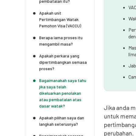
pembatalan itu?
VAC
Apakah unit
Wak
Pertimbangan Watak
Pemohon Visa (VACCU)
Per
den
Berapa lama proses itu
mengambil masa?
Mas
lim
Apakah perkara yang
dipertimbangkan semasa
Jab
proses?
Cam
Bagaimanakah saya tahu
jika saya telah
dikeluarkan penolakan
atau pembatalan atas
dasar watak?
Jika anda m
untuk memah
Apakah pilihan saya dan
pertimbanga
langkah seterusnya?
perubahan.
Bagaimanakah seorang