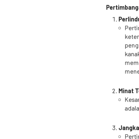
Pertimbang
Perlin
Perti
keter
pengl
kana
memb
menen
Minat T
Kesan
adala
Jangka
Pert