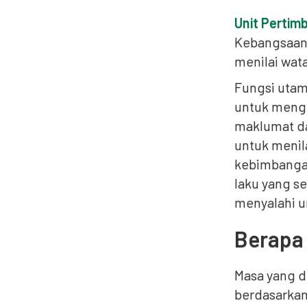
Unit Perti
Kebangsaan
menilai wat
Fungsi utam
untuk mengu
maklumat da
untuk menil
kebimbangan
laku yang se
menyalahi 
Berapa
Masa yang d
berdasarkan