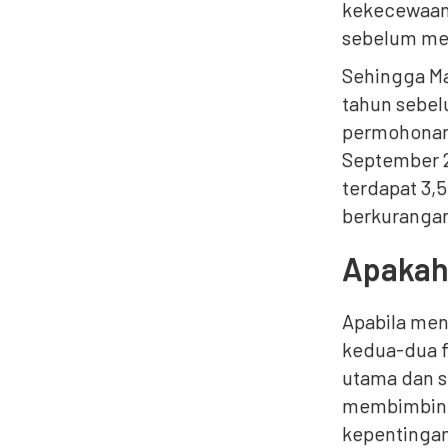
kekecewaan
sebelum me
Sehingga M
tahun sebel
permohonan 
September 
terdapat 3,
berkurangan
Apakah
Apabila men
kedua-dua f
utama dan s
membimbing
kepentingan 