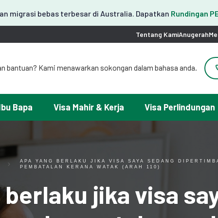
n migrasi bebas terbesar di Australia. Dapatkan
Rundingan 
Tentang Kami
Anugerah
Me
an bantuan? Kami menawarkan sokongan dalam bahasa anda.
도움이 필요하세요? 한국어 지원이 제공됩니다.
お困りですか？日本語での対応可能です。
请問需要帮助吗？我们可以提供中文服务。
Ibu Bapa
Visa Mahir & Kerja
Visa Perlindungan
erlukan ayuda con tu visa? Podemos ayudarte en español.
Tại đây chúng tôi có hỗ trợ tiếng Việt.
APA YANG BERLAKU JIKA VISA SAYA SEDANG DIPERTIM
PEMBATALAN KERANA WATAK (ARAH 110)
berlaku jika visa s