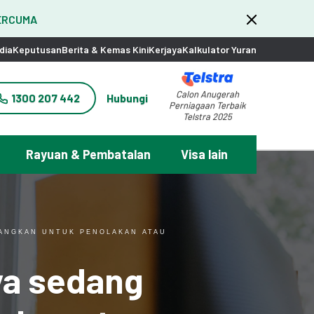
PERCUMA
dia
Keputusan
Berita & Kemas Kini
Kerjaya
Kalkulator Yuran
Calon Anugerah
1300 207 442
Hubungi
Perniagaan Terbaik
Telstra 2025
Rayuan & Pembatalan
Visa lain
BANGKAN UNTUK PENOLAKAN ATAU
aya sedang