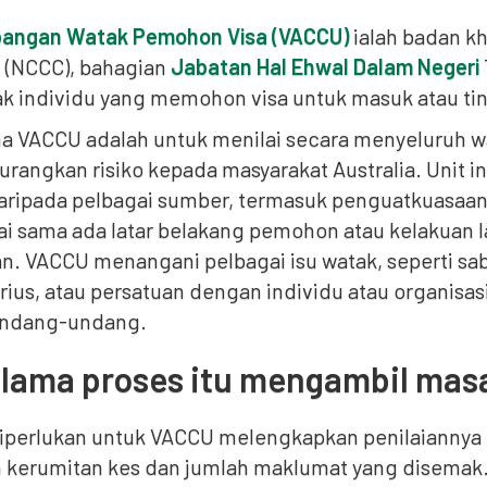
mbangan Watak Pemohon Visa (VACCU)
ialah badan k
 (NCCC), bahagian
Jabatan Hal Ehwal Dalam Negeri
ak individu yang memohon visa untuk masuk atau ting
a VACCU adalah untuk menilai secara menyeluruh 
rangkan risiko kepada masyarakat Australia. Unit 
ripada pelbagai sumber, termasuk penguatkuasaan
ai sama ada latar belakang pemohon atau kelakua
. VACCU menangani pelbagai isu watak, seperti sab
rius, atau persatuan dengan individu atau organisasi
undang-undang.
 lama proses itu mengambil mas
iperlukan untuk VACCU melengkapkan penilaiannya
 kerumitan kes dan jumlah maklumat yang disema