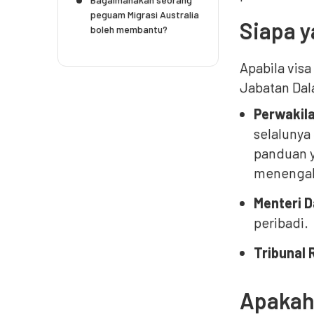
peguam Migrasi Australia
Siapa 
boleh membantu?
Apabila visa
Jabatan Dal
Perwakila
selalunya
panduan y
menenga
Menteri D
peribadi.
Tribunal 
Apakah