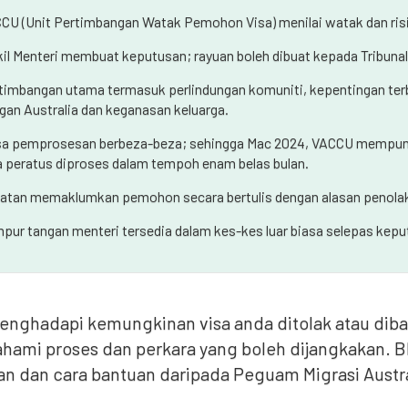
CU (Unit Pertimbangan Watak Pemohon Visa) menilai watak dan risi
il Menteri membuat keputusan; rayuan boleh dibuat kepada Tribunal
timbangan utama termasuk perlindungan komuniti, kepentingan te
gan Australia dan keganasan keluarga.
a pemprosesan berbeza-beza; sehingga Mac 2024, VACCU mempunya
a peratus diproses dalam tempoh enam belas bulan.
atan memaklumkan pemohon secara bertulis dengan alasan penolak
pur tangan menteri tersedia dalam kes-kes luar biasa selepas kep
enghadapi kemungkinan visa anda ditolak atau diba
ami proses dan perkara yang boleh dijangkakan. B
n dan cara bantuan daripada Peguam Migrasi Aust