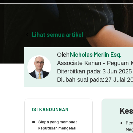
Lihat semua artikel
Nicholas Merlin Esq.
Oleh
Associate Kanan - Peguam K
Diterbitkan pada:
3 Jun 2025
Diubah suai pada:
27 Julai 2
Kes
ISI KANDUNGAN
Siapa yang membuat
Pen
keputusan mengenai
Neg