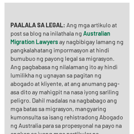
PAALALA SA LEGAL:
Ang mga artikulo at
post sa blog na inilathala ng
Australian
Migration Lawyers
ay nagbibigay lamang ng
pangkalahatang impormasyon at hindi
bumubuo ng payong legal sa migrasyon.
Ang pagbabasa ng nilalamang ito ay hindi
lumilikha ng ugnayan sa pagitan ng
abogado at kliyente, at ang anumang pag-
asa dito ay mahigpit na nasa iyong sariling
peligro. Dahil madalas na nagbabago ang
mga batas sa migrasyon, mangyaring
kumonsulta sa isang rehistradong Abogado
ng Australia para sa propesyonal na payo na
angkop sa iyong mga partikular na