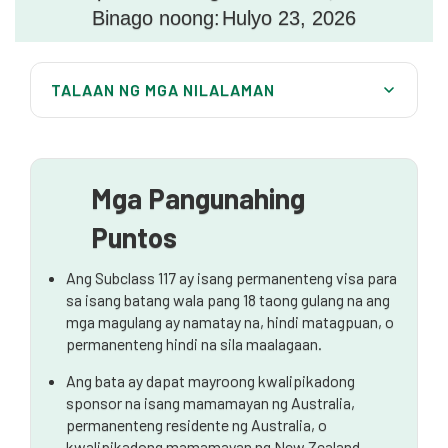
Binago noong:
Hulyo 23, 2026
TALAAN NG MGA NILALAMAN
Layunin ng Orphan Relative Visa
Pangkalahatang Mga Pagsasaalang-alang sa
Pagiging Karapat-dapat
Mga Pangunahing
Proseso ng Application sa isang Sulyap
Puntos
Bakit Mahalaga ang Propesyonal na Patnubay
Ang Subclass 117 ay isang permanenteng visa para
sa isang batang wala pang 18 taong gulang na ang
Pangwakas na Kaisipan
mga magulang ay namatay na, hindi matagpuan, o
permanenteng hindi na sila maalagaan.
Ang bata ay dapat mayroong kwalipikadong
sponsor na isang mamamayan ng Australia,
permanenteng residente ng Australia, o
kwalipikadong mamamayan ng New Zealand.