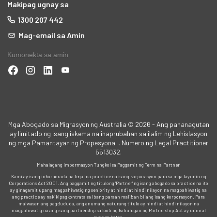
Makipag ugnay sa
1300 207 442
Mag-email sa Amin
Kumonekta sa amin
a
a
ga
Mga Abogado sa Migrasyon ng Australia © 2026 - Ang pananagutan
ay limitado ng isang iskema na inaprubahan sa ilalim ng Lehislasyon
ng mga Pamantayan ng Propesyonal
.
Numero ng Legal Practitioner
5513032.
Mahalagang Impormasyon Tungkol sa Paggamit ng Term na 'Partner'
Kami ay isang inkorporada na legal na practice na isang korporasyon para sa mga layunin ng
Corporations Act 2001. Ang paggamit ng titulong 'Partner' ng isang abogado sa practice na ito
ay ginagamit upang magpahiwatig ng seniority at hindi at hindi nilayon na magpahiwatig na
ang practice ay nakikipagkontrata sa ibang paraan maliban bilang isang korporasyon. Para
maiwasan ang pagdududa, ang anumang naturang titulo ay hindi at hindi nilayon na
magpahiwatig na ang isang partnership sa loob ng kahulugan ng Partnership Act ay umiiral
mga
ayon sa batas.