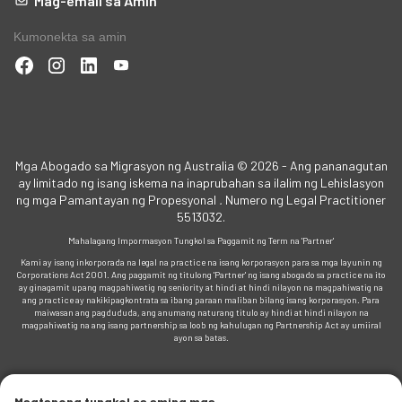
Mag-email sa Amin
Kumonekta sa amin
Mga Abogado sa Migrasyon ng Australia © 2026 - Ang pananagutan
ay limitado ng isang iskema na inaprubahan sa ilalim ng Lehislasyon
ng mga Pamantayan ng Propesyonal
.
Numero ng Legal Practitioner
5513032.
Mahalagang Impormasyon Tungkol sa Paggamit ng Term na 'Partner'
Kami ay isang inkorporada na legal na practice na isang korporasyon para sa mga layunin ng
Corporations Act 2001. Ang paggamit ng titulong 'Partner' ng isang abogado sa practice na ito
ay ginagamit upang magpahiwatig ng seniority at hindi at hindi nilayon na magpahiwatig na
ang practice ay nakikipagkontrata sa ibang paraan maliban bilang isang korporasyon. Para
maiwasan ang pagdududa, ang anumang naturang titulo ay hindi at hindi nilayon na
magpahiwatig na ang isang partnership sa loob ng kahulugan ng Partnership Act ay umiiral
ayon sa batas.
Magtanong tungkol sa aming mga