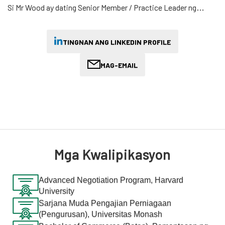
Si Mr Wood ay dating Senior Member / Practice Leader ng
administrative review tribunal (AAT) ng Australia at dati ay
nagsilbi bilang isang konseho ng Asya Pasipiko miyembro ng
International Association of Refugee and Migration Judges.
TINGNAN ANG LINKEDIN PROFILE
Nauna rito, nagsanay siya bilang isang abogado sa Clayton Utz
MAG-EMAIL
at nagsilbi bilang Chief Judge's Associate sa County Court (ni
His Honour Chief Judge Rozenes AO QC) bago nagpraktis bilang
isang Principal sa parehong pampubliko at pribadong praktis.
Pinamumunuan niya ang pro-bono practice ng AML at may
karanasan sa pagkatawan sa mga naghahanap ng asylum at
mga refugee mula sa iba't ibang pinagmulan.
Mga Kwalipikasyon
Malayo sa batas, si Mr Wood ay responsable para sa isang multi
milyong dolyar na portfolio ng pamumuhunan bilang
Advanced Negotiation Program, Harvard
University
Tagapangulo ng Komite sa Pamumuhunan ng Australian
Institute of International Affairs, na unang itinatag bilang isang
Sarjana Muda Pengajian Perniagaan
(Pengurusan), Universitas Monash
sangay ng Royal Institute of International Affairs ng London