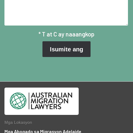
* T at C ay naaangkop
Mga Lokasyon
Mga Abogado sa Migrasyon Adelaide