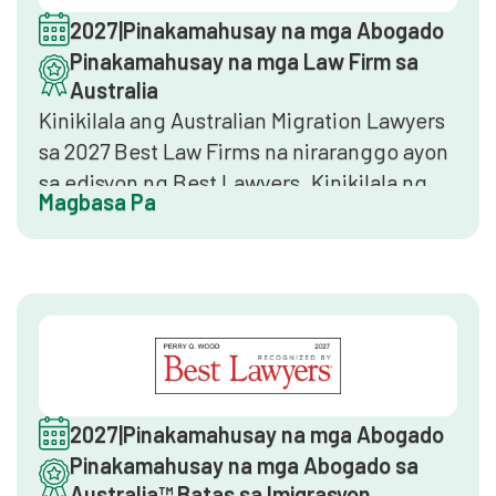
2027
|
Pinakamahusay na mga Abogado
Pinakamahusay na mga Law Firm sa
Australia
Kinikilala ang Australian Migration Lawyers
sa 2027 Best Law Firms na niraranggo ayon
sa edisyon ng Best Lawyers. Kinikilala ng
Magbasa Pa
ranggong ito ang nangungunang 3% ng
mga law firm sa Australia, na tinutukoy sa
pamamagitan ng mga peer survey, mga
sanggunian sa kliyente, at mga panayam sa
mga nangunguna sa industriya.
Kinukumpirma ng pagiging kasama na ang
firm ay naghahatid ng mga nangungunang
serbisyong legal sa batas ng imigrasyon sa
2027
|
Pinakamahusay na mga Abogado
pambansang antas.
Pinakamahusay na mga Abogado sa
Australia™ Batas sa Imigrasyon