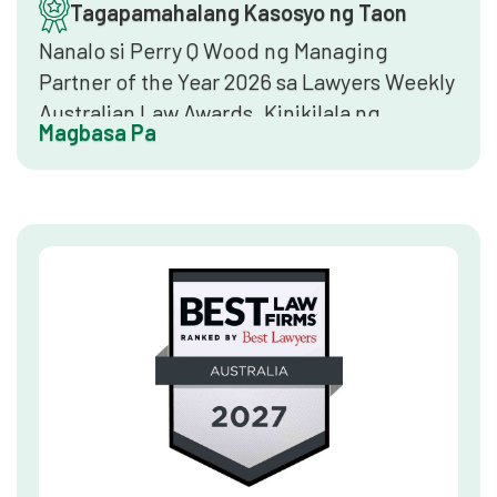
Tagapamahalang Kasosyo ng Taon
Nanalo si Perry Q Wood ng Managing
Partner of the Year 2026 sa Lawyers Weekly
Australian Law Awards. Kinikilala ng
Magbasa Pa
pambansang parangal na ito ang mga lider
ng law firm na nagpapakita ng
estratehikong pananaw, mahusay na
pamamahala ng firm, at patuloy na paglago
sa serbisyo sa kliyente at reputasyon.