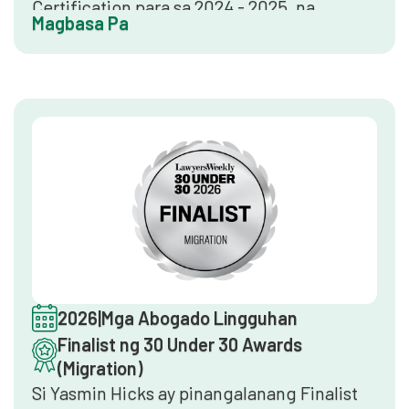
Certification para sa 2024 - 2025, na
Magbasa Pa
iginagawad batay sa mga resulta ng survey
ng mga hindi nagpapakilalang empleyado
at isang independiyenteng pag-audit ng
kultura sa lugar ng trabaho. Ang
sertipikasyong ito ay nagpapahiwatig ng
isang panloob na kapaligiran na may mataas
na tiwala at ginagamit ng mga kliyente at
kandidato bilang representasyon para sa
kalidad ng kompanya at katatagan ng mga
kawani.
2026
|
Mga Abogado Lingguhan
Finalist ng 30 Under 30 Awards
(Migration)
Si Yasmin Hicks ay pinangalanang Finalist