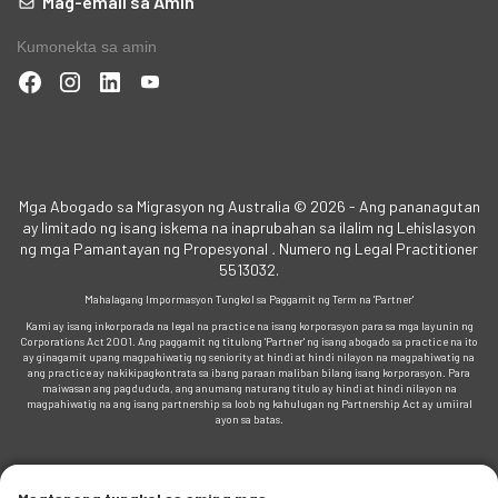
Mag-email sa Amin
Kumonekta sa amin
Mga Abogado sa Migrasyon ng Australia © 2026 - Ang pananagutan
ay limitado ng isang iskema na inaprubahan sa ilalim ng Lehislasyon
ng mga Pamantayan ng Propesyonal
.
Numero ng Legal Practitioner
5513032.
Mahalagang Impormasyon Tungkol sa Paggamit ng Term na 'Partner'
Kami ay isang inkorporada na legal na practice na isang korporasyon para sa mga layunin ng
Corporations Act 2001. Ang paggamit ng titulong 'Partner' ng isang abogado sa practice na ito
ay ginagamit upang magpahiwatig ng seniority at hindi at hindi nilayon na magpahiwatig na
ang practice ay nakikipagkontrata sa ibang paraan maliban bilang isang korporasyon. Para
maiwasan ang pagdududa, ang anumang naturang titulo ay hindi at hindi nilayon na
magpahiwatig na ang isang partnership sa loob ng kahulugan ng Partnership Act ay umiiral
ayon sa batas.