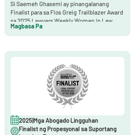
Si Saemeh Ghasemi ay pinangalanang
Finalist para sa Flos Greig Trailblazer Award
sa 2025 Lawyers Weekly Women in Law
Magbasa Pa
Awards. Kinikilala ng parangal na ito ang
mga kababaihan sa propesyon ng batas na
nagpapakita ng pamumuno, inobasyon, at
pangako sa pagsusulong ng
pagkakapantay-pantay at pagsasama sa
batas ng Australia.
2025
|
Mga Abogado Lingguhan
Finalist ng Propesyonal sa Suportang