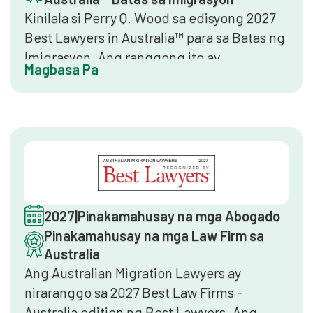
Kinilala si Perry Q. Wood sa edisyong 2027
Best Lawyers in Australia™ para sa Batas ng
Imigrasyon. Ang ranggong ito ay
Magbasa Pa
iginagawad lamang sa pamamagitan ng
kumpidensyal na peer review ng mga
senior lawyers sa parehong larangan ng
pagsasanay. Ito ang nangungunang
pandaigdigang benchmark ng legal
directory.
2027
|
Pinakamahusay na mga Abogado
Pinakamahusay na mga Law Firm sa
Australia
Ang Australian Migration Lawyers ay
niraranggo sa 2027 Best Law Firms -
Australia edition ng Best Lawyers. Ang