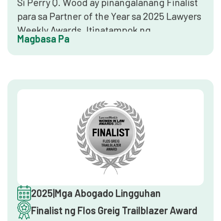
Si Perry Q. Wood ay pinangalanang Finalist
para sa Partner of the Year sa 2025 Lawyers
Weekly Awards. Itinatampok ng
Magbasa Pa
pambansang pagkilalang ito ang
natatanging pamumuno, serbisyo sa
kliyente, at kontribusyon sa legal na
propesyon sa antas ng kasosyo sa iba't ibang
law firm sa Australia.
2025
|
Mga Abogado Lingguhan
Finalist ng Flos Greig Trailblazer Award