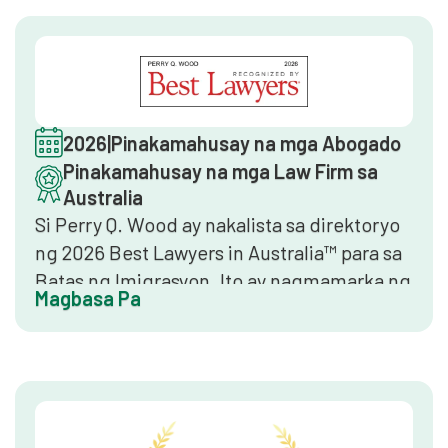
ang pare-parehong katayuan ng kompanya
bilang isang nangungunang immigration
law practice sa Australia.
2026
|
Pinakamahusay na mga Abogado
Pinakamahusay na mga Law Firm sa
Australia
Si Perry Q. Wood ay nakalista sa direktoryo
ng 2026 Best Lawyers in Australia™ para sa
Batas ng Imigrasyon. Ito ay nagmamarka ng
Magbasa Pa
patuloy na pagkilala sa pamamagitan ng
kumpidensyal na pagtatasa ng mga
kapantay, na sumasalamin sa isang
napapanatiling rekord ng mataas na antas
ng pagsasanay at propesyonal na katayuan