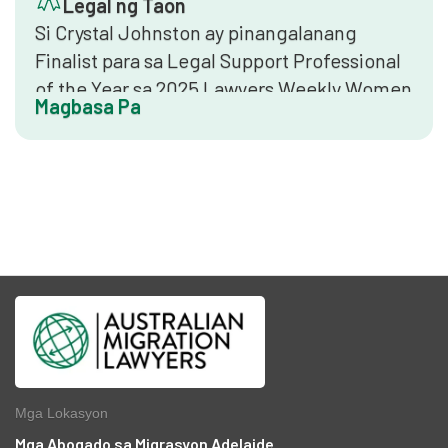
Legal ng Taon
Si Crystal Johnston ay pinangalanang
Finalist para sa Legal Support Professional
of the Year sa 2025 Lawyers Weekly Women
Magbasa Pa
in Law Awards. Kinikilala ng parangal na ito
ang mga natatanging propesyonal na hindi
abogado na ang mga kontribusyon ay
mahalaga sa mga operasyon ng kompanya,
serbisyo sa kliyente, at pagganap ng
koponan.
Mga Lokasyon
Mga Abogado sa Migrasyon Adelaide