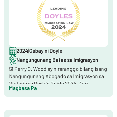
resulta ng kliyente.
2024
|
Gabay ni Doyle
Nangungunang Batas sa Imigrasyon
Si Perry Q. Wood ay niraranggo bilang isang
Nangungunang Abogado sa Imigrasyon sa
Victoria sa Doyle's Guide 2024. Ang
Magbasa Pa
magkakasunod na listahang ito ay
nagpapakita ng patuloy na pag-endorso ng
mga kapantay at mataas na antas ng
pagsasanay sa loob ng maraming taon, na