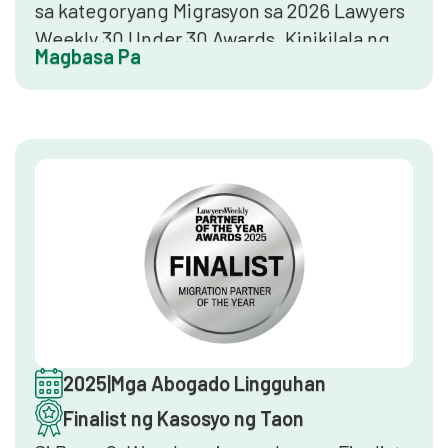
sa kategoryang Migrasyon sa 2026 Lawyers
Weekly 30 Under 30 Awards. Kinikilala ng
Magbasa Pa
parangal na ito ang mga pinakamaaasam na
abogado na wala pang 30 taong gulang sa
Australia, na kumikilala sa kahusayan sa
maagang karera, epekto sa kliyente, at
potensyal sa pamumuno sa propesyon ng
batas.
2025
|
Mga Abogado Lingguhan
Finalist ng Kasosyo ng Taon