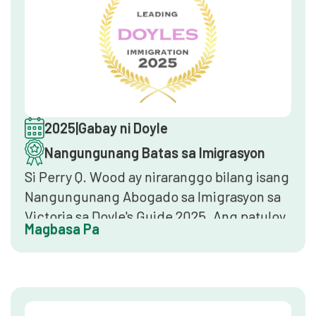
2025
|
Gabay ni Doyle
Nangungunang Batas sa Imigrasyon
Si Perry Q. Wood ay niraranggo bilang isang
Nangungunang Abogado sa Imigrasyon sa
Victoria sa Doyle's Guide 2025. Ang patuloy
Magbasa Pa
na pagsasama sa magkakasunod na
edisyon ay nagpapatunay ng isang matatag
na reputasyon sa loob ng propesyon, na
sinusuportahan ng patuloy na pag-endorso
ng mga kapantay at napatunayang mga