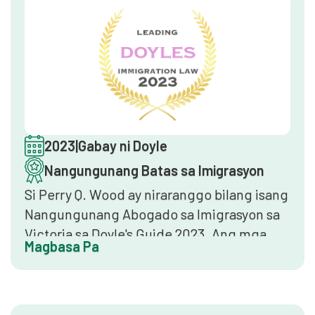
nagpapatibay sa isang pare-parehong
rekord sa batas ng imigrasyon ng Australia.
2023
|
Gabay ni Doyle
Nangungunang Batas sa Imigrasyon
Si Perry Q. Wood ay niraranggo bilang isang
Nangungunang Abogado sa Imigrasyon sa
Victoria sa Doyle's Guide 2023. Ang mga
Magbasa Pa
ranggo ay batay sa mga peer survey, mga
panayam sa kliyente, at reputasyon sa
merkado ng Asia-Pacific. Ang Doyle's Guide
ay isa sa mga pinaka-pinagkakatiwalaang