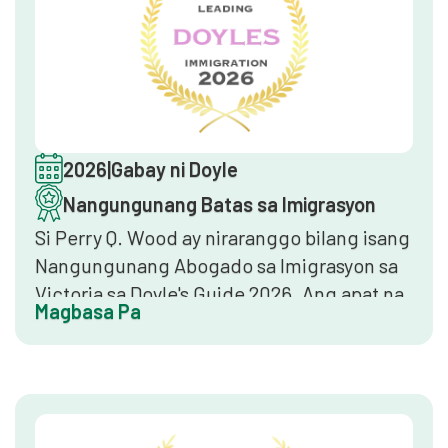
sa loob ng komunidad ng batas ng
imigrasyon ng Australia.
2026
|
Gabay ni Doyle
Nangungunang Batas sa Imigrasyon
Si Perry Q. Wood ay niraranggo bilang isang
Nangungunang Abogado sa Imigrasyon sa
Victoria sa Doyle's Guide 2026. Ang apat na
Magbasa Pa
magkakasunod na taon ng pagsasama sa
Doyle's Guide ay nagtatatag ng isang
beripikado at pangmatagalang rekord ng
kahusayan at pagkilala ng mga kapantay sa
batas ng imigrasyon ng Australia.