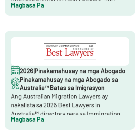
Magbasa Pa
ranggo ng kompanya ay natutukoy sa
pamamagitan ng feedback ng kliyente,
mga nominasyon ng mga kapantay, at
pangkalahatang reputasyon sa merkado.
Kinukumpirma ng pagiging kasama na ang
kompanya ay naghahatid ng mga
nangungunang serbisyong legal sa batas
ng imigrasyon sa pambansang antas.
2026
|
Pinakamahusay na mga Abogado
Pinakamahusay na mga Abogado sa
Australia™ Batas sa Imigrasyon
Ang Australian Migration Lawyers ay
nakalista sa 2026 Best Lawyers in
Australia™ directory para sa Immigration
Magbasa Pa
Law. Ang pagsasama ay sumasalamin sa
patuloy na pagkilala ng mga kapantay sa
buong legal na propesyon at kinukumpirma