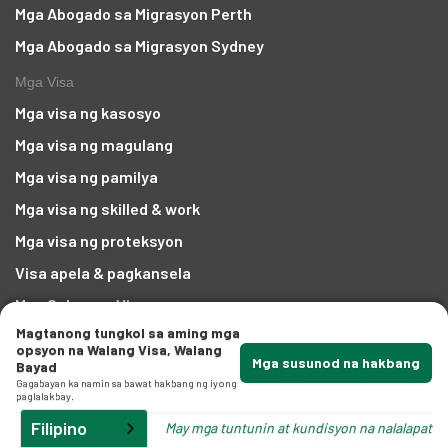
a
Mga Abogado sa Migrasyon Perth
ga
Mga Abogado sa Migrasyon Sydney
Mga Visa
Mga visa ng kasosyo
Mga visa ng magulang
Mga visa ng pamilya
Mga visa ng skilled & work
Mga visa ng proteksyon
mga
Visa apela & pagkansela
Mga Gabay sa Visa
Magtanong tungkol sa aming mga
Kumpanya
opsyon na Walang Visa, Walang
Mga susunod na hakbang
Bayad
Gumawa ng IMMI account
Gagabayan ka namin sa bawat hakbang ng iyong
paglalakbay.
Tungkol sa amin
Filipino
May mga tuntunin at kundisyon na nalalapat
Mga Parangal