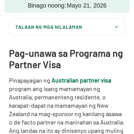
Binago noong:
Mayo 21, 2026
TALAAN NG MGA NILALAMAN
Pag-unawa sa Programa ng Partner Visa
Mga Kinakailangan at Responsibilidad sa
Pag-unawa sa Programa ng
Sponsorship
Partner Visa
Kasalukuyang Mga Oras ng Pagproseso at Ano ang
Nakakaapekto sa Mga Ito
Pinapayagan ng
Australian partner visa
Mga Tip sa Application at Mga Susunod na Hakbang
program ang isang mamamayan ng
Pangwakas na Kaisipan
Australia, permanenteng residente, o
karapat-dapat na mamamayan ng New
Zealand na mag-sponsor ng kanilang asawa
o de facto partner na manirahan sa Australia.
Ang landas na ito ay dinisenyo upang muling