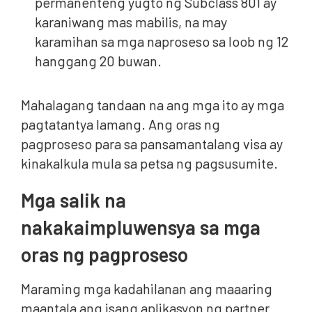
permanenteng yugto ng Subclass 801 ay
karaniwang mas mabilis, na may
karamihan sa mga naproseso sa loob ng 12
hanggang 20 buwan.
Mahalagang tandaan na ang mga ito ay mga
pagtatantya lamang. Ang oras ng
pagproseso para sa pansamantalang visa ay
kinakalkula mula sa petsa ng pagsusumite.
Mga salik na
nakakaimpluwensya sa mga
oras ng pagproseso
Maraming mga kadahilanan ang maaaring
maantala ang isang aplikasyon ng partner