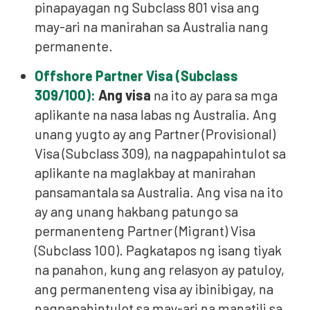
pinapayagan ng Subclass 801 visa ang
may-ari na manirahan sa Australia nang
permanente.
Offshore Partner Visa (Subclass
309/100):
Ang visa
na ito ay para sa mga
aplikante na nasa labas ng Australia. Ang
unang yugto ay ang Partner (Provisional)
Visa (Subclass 309), na nagpapahintulot sa
aplikante na maglakbay at manirahan
pansamantala sa Australia. Ang visa na ito
ay ang unang hakbang patungo sa
permanenteng Partner (Migrant) Visa
(Subclass 100). Pagkatapos ng isang tiyak
na panahon, kung ang relasyon ay patuloy,
ang permanenteng visa ay ibinibigay, na
nagpapahintulot sa may-ari na manatili sa