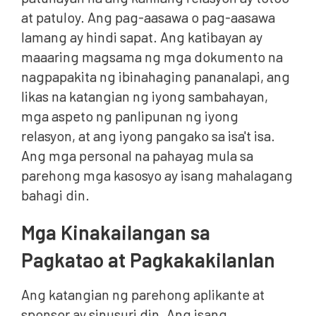
at patuloy. Ang pag-aasawa o pag-aasawa
lamang ay hindi sapat. Ang katibayan ay
maaaring magsama ng mga dokumento na
nagpapakita ng ibinahaging pananalapi, ang
likas na katangian ng iyong sambahayan,
mga aspeto ng panlipunan ng iyong
relasyon, at ang iyong pangako sa isa't isa.
Ang mga personal na pahayag mula sa
parehong mga kasosyo ay isang mahalagang
bahagi din.
Mga Kinakailangan sa
Pagkatao at Pagkakakilanlan
Ang katangian ng parehong aplikante at
sponsor ay sinusuri din. Ang isang