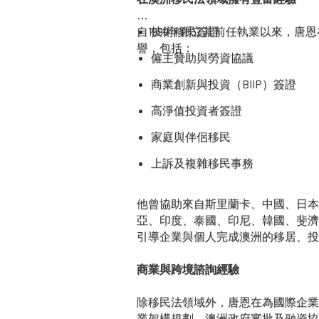
自1999年創立其前任執業以來，唐
技術移民簽證
譽，包括：
僱主贊助與勞資協議
商業創新與投資（BIIP）簽證
高淨值投資者簽證
家庭與伴侶移民
上訴及複雜移民事務
他曾協助來自斯里蘭卡、中國、日本
亞、印度、泰國、印尼、韓國、斐濟
引導企業與個人完成澳洲的移居、投
商業與跨境諮詢經驗
除移民法領域外，唐恩在為國際企業
業架構規劃、澳洲政府審批及融資協