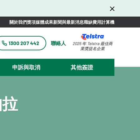
關於我們
獎項
媒體
成果
新聞與最新消息
職缺
費用計算機
1300 207 442
聯絡人
2025 年 Telstra 最佳商
業獎提名企業
申訴與取消
其他簽證
帕拉