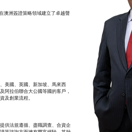
恩在澳洲簽證策略領域建立了卓越聲
、美國、英國、新加坡、馬來西
及阿拉伯聯合大公國等國的客戶，
資及創業流程。
提供法規遵循、盡職調查、合資企
議等諮詢方面擁有豐富經驗。其融