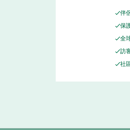
伴
保
全
訪
社