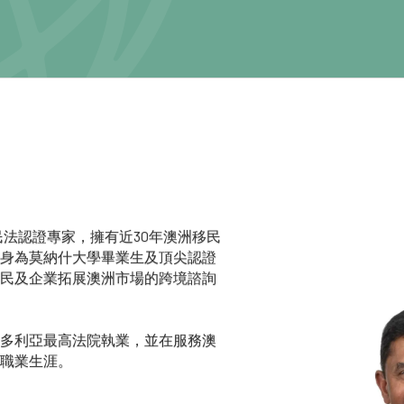
民法認證專家，擁有近30年澳洲移民
身為莫納什大學畢業生及頂尖認證
民及企業拓展澳洲市場的跨境諮詢
多利亞最高法院執業，並在服務澳
職業生涯。