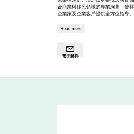
合商業與移民領域的專業洞見，使其
企業家及企業客戶提供全方位指導。
社區領導與表彰
Read more
唐恩長期致力於澳洲與斯里蘭卡兩地
援助團隊（AUSLAMAT）創始成
百萬美元的醫療援助。其領導才能更獲認
電子郵件
斯里蘭卡航空董事會成員。