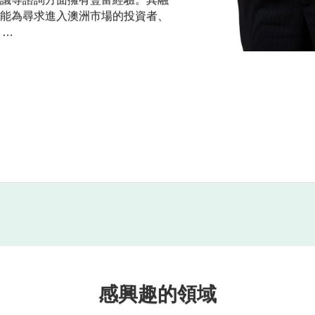
能為尋求進入澳洲市場的投資者、
社群發展，身為澳洲斯里蘭卡醫療
員，該組織已為有需要的社區提供價值數
可，於2018至2019年間獲任命為
感興趣的領域