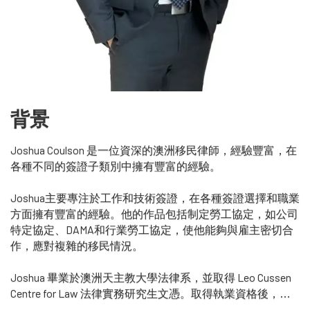
背景
Joshua Coulson 是一位資深的澳洲移民律師，經驗豐富，在
各種不同的簽證子類別中擁有豐富的經驗。
Joshua主要專注於工作和技術簽證，在各種簽證選擇和職業
方面擁有豐富的經驗。他的作品包括制定勞工協定，如公司
特定協定、DAMA和行業勞工協定，使他能夠與雇主密切合
作，應對複雜的移民情況。
Joshua 畢業於澳洲天主教大學法律系，並取得 Leo Cussen
Centre for Law 法律實務研究生文憑。取得執業資格後，
Joshua 很快就發現了自己對移民法的熱情。在這一領域獨