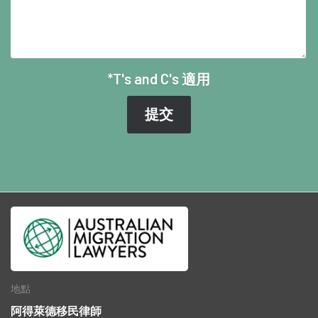
*T's and C's 適用
地點
阿得萊德移民律師