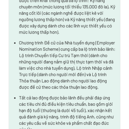
được triển khai thông qua ba lộ trình: Kỹ năng
chuyên môn (mức lương tối thiểu 135.000 đô la), Kỹ
năng cốt lõi (các ngành nghề được liệt kê với
ngưỡng lương thấp hơn) và Kỹ năng thiết yếu (đang
được xây dựng dành cho các lĩnh vực thiết yếu có
mức lương thấp hơn).
Chương trình Đề cử của Nhà tuyển dụng (Employer
Nomination Scheme) cung cấp ba lộ trình bảo lãnh:
Lộ trình Chuyển tiếp Cư trú Tạm thời (dành cho
những người đang nắm giữ thị thực tạm thời và đã
làm việc cho nhà tuyển dụng), Lộ trình Nhập cảnh
Trực tiếp (dành cho người mới đến) và Lộ trình
Thỏa thuận Lao động dành cho người lao động
được đề cử theo các thỏa thuận lao động.
Tất cả lao động được bảo lãnh đều phải đáp ứng
các tiêu chí đủ điều kiện tiêu chuẩn, bao gồm giới
hạn độ tuổi (thường là dưới 45 tuổi), xác nhận kết
quả đánh giá kỹ năng, trình độ tiếng Anh, cũng như
các yêu cầu về sức khỏe và phẩm chất đạo đức