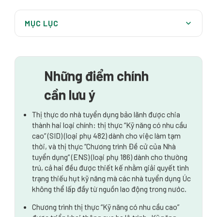
MỤC LỤC
Hiểu về thị thực do nhà tuyển dụng bảo lãnh tại Úc
Các loại thị thực chính dành cho việc làm được tài trợ
Những điểm chính
Tiêu chí đủ điều kiện chung cho người lao động được
tài trợ
cần lưu ý
Vai trò của Nhà tuyển dụng bảo lãnh cho bạn
Thị thực do nhà tuyển dụng bảo lãnh được chia
thành hai loại chính: thị thực “Kỹ năng có nhu cầu
Các ngành và nghề có nhu cầu tài trợ cao
cao” (SID) (loại phụ 482) dành cho việc làm tạm
thời, và thị thực “Chương trình Đề cử của Nhà
Tìm kiếm và nộp đơn xin việc làm bảo lãnh thị thực
tuyển dụng” (ENS) (loại phụ 186) dành cho thường
Luật sư di trú Úc có thể giúp gì
trú, cả hai đều được thiết kế nhằm giải quyết tình
trạng thiếu hụt kỹ năng mà các nhà tuyển dụng Úc
không thể lấp đầy từ nguồn lao động trong nước.
Chương trình thị thực “Kỹ năng có nhu cầu cao”