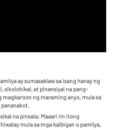
 pamilya ay sumasaklaw sa isang hanay ng
sikolohikal, at pinansiyal na pang-
ing magkaroon ng maraming anyo, mula sa
t pananakot.
kal na pinsala; Maaari rin itong
hiwalay mula sa mga kaibigan o pamilya,