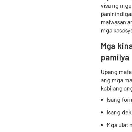
visa ng mga
paninindiga
maiwasan an
mga kasosy
Mga kin
pamilya
Upang matag
ang mga may
kabilang an
Isang for
Isang dek
Mga ulat 