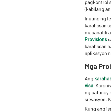
pagkontrol 
(kabilang a
Inuuna ng le
karahasan sa
mapanatili a
Provisions
s
karahasan h
aplikasyon n
Mga Prob
Ang
karahas
visa.
Karaniw
ng patunay 
sitwasyon. K
Kung ang isa