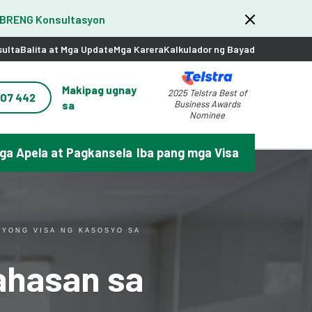
IBRENG Konsultasyon
sulta
Balita at Mga Update
Mga Karera
Kalkulador ng Bayad
Makipag ugnay
2025 Telstra Best of
207 442
sa
Business Awards
Nominee
ga Apela at Pagkansela
Iba pang mga Visa
IYONG VISA NG KASOSYO SA
ahasan sa