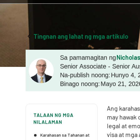
Tingnan ang lahat ng mga artikulo
Nicholas
Sa pamamagitan ng
Senior Associate - Senior Au
Na-publish noong:
Hunyo 4, 
Binago noong:
Mayo 21, 202
Ang karahasa
TALAAN NG MGA
may hawak o
NILALAMAN
legal at emo
visa at mga
Karahasan sa Tahanan at