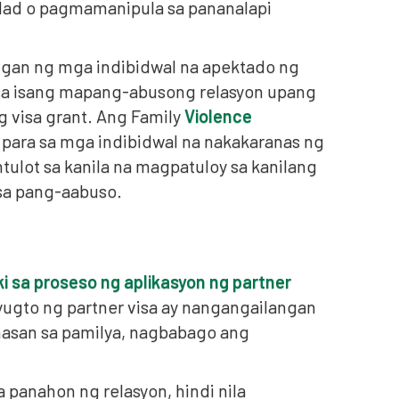
bidad o pagmamanipula sa pananalapi
lingan ng mga indibidwal na apektado ng
li sa isang mapang-abusong relasyon upang
g visa grant. Ang Family
Violence
 para sa mga indibidwal na nakakaranas ng
tulot sa kanila na magpatuloy sa kanilang
l sa pang-aabuso.
 sa proseso ng aplikasyon ng partner
gto ng partner visa ay nangangailangan
ahasan sa pamilya, nagbabago ang
 panahon ng relasyon, hindi nila