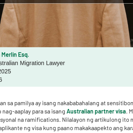
 Merlin Esq.
stralian Migration Lawyer
2025
6
n sa pamilya ay isang nakababahalang at sensitibong
 nag-aaplay para sa isang
Australian partner visa
. 
syonal na ramifications. Nilalayon ng artikulong it
 aplikante ng visa kung paano makakaapekto ang kar