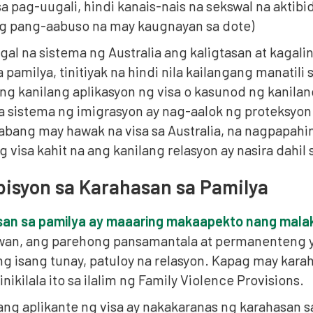
sa pag-uugali, hindi kanais-nais na sekswal na akti
ng pang-aabuso na may kaugnayan sa dote)
gal na sistema ng Australia ang kaligtasan at kaga
 pamilya, tinitiyak na hindi nila kailangang manati
ng kanilang aplikasyon ng visa o kasunod ng kanilan
a sistema ng imigrasyon ay nag-aalok ng proteksyon
abang may hawak na visa sa Australia, na nagpapahin
g visa kahit na ang kanilang relasyon ay nasira dahi
isyon sa Karahasan sa Pamilya
an sa pamilya ay maaaring makaapekto nang malaki
an, ang parehong pansamantala at permanenteng yu
ng isang tunay, patuloy na relasyon. Kapag may kar
inikilala ito sa ilalim ng Family Violence Provisions.
ng aplikante ng visa ay nakakaranas ng karahasan sa