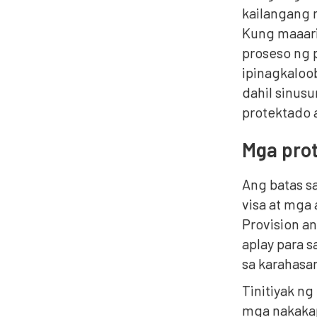
kailangang 
Kung maaari
proseso ng 
ipinagkaloo
dahil sinus
protektado 
Mga prot
Ang batas s
visa at mga
Provision a
aplay para s
sa karahasa
Tinitiyak ng
mga nakakap