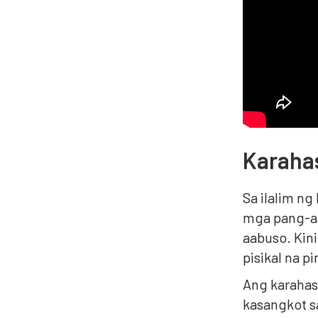
Karahas
Sa ilalim ng
mga pang-aab
aabuso. Kin
pisikal na p
Ang karahasa
kasangkot s