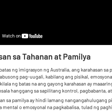
an sa Tahanan at Pamilya
 batas ng imigrasyon ng Australia, ang karahasan sa
usong pag-uugali, kabilang ang pisikal, emosyonal, 
ikilala ng batas na ang gayong karahasan ay maaar
insala hanggang sa sapilitang kontrol, pagbabanta, a
n sa pamilya ay hindi lamang nangangahulugang pisi
a mental o emosyonal na pagkabalisa, tulad ng paghi