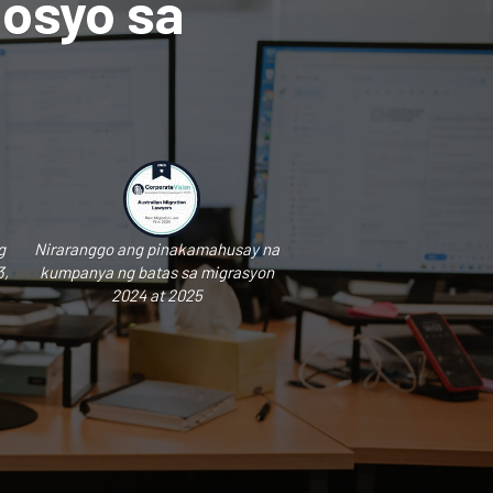
sosyo sa
g
Niraranggo ang pinakamahusay na
3,
kumpanya ng batas sa migrasyon
2024 at 2025