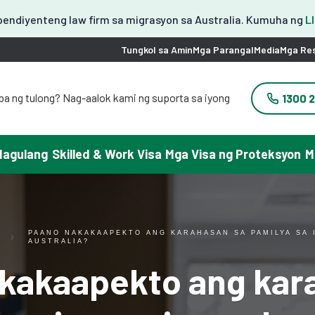
endiyenteng law firm sa migrasyon sa Australia. Kumuha ng
L
Tungkol sa Amin
Mga Parangal
Media
Mga Re
ba ng tulong? Nag-aalok kami ng suporta sa iyong
1300 
wika.
 필요하세요? 한국어 지원이 제공됩니다.
りですか？日本語での対応可能です。
Magulang
Skilled & Work Visa
Mga Visa ng Proteksyon
M
需要帮助吗？我们可以提供中文服务。
yuda con tu visa? Podemos ayudarte en español.
ại đây chúng tôi có hỗ trợ tiếng Việt.
PAANO NAKAKAAPEKTO ANG KARAHASAN SA PAMILYA SA 
AUSTRALIA?
kakaapekto ang kar