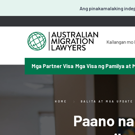
Ang pinakamalaking indep
Kailangan mo 
도움이
お困
Mga Partner Visa
Mga Visa ng Pamilya at 
请問
¿Necesitas a
T
HOME
BALITA AT MGA UPDATE
Paano na