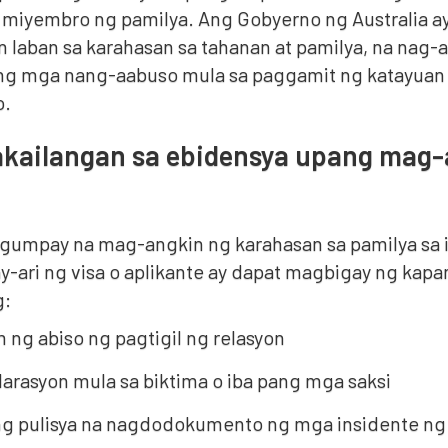
 miyembro ng pamilya. Ang Gobyerno ng Australia a
n laban sa karahasan sa tahanan at pamilya, na nag-
g mga nang-aabuso mula sa paggamit ng katayuan sa
o.
akailangan sa ebidensya upang mag-
umpay na mag-angkin ng karahasan sa pamilya sa ila
-ari ng visa o aplikante ay dapat magbigay ng kapan
g:
m ng abiso ng pagtigil ng relasyon
larasyon mula sa biktima o iba pang mga saksi
ng pulisya na nagdodokumento ng mga insidente ng