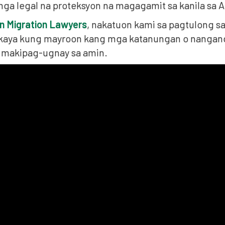
mga legal na proteksyon na magagamit sa kanila sa Au
an Migration Lawyers
, nakatuon kami sa pagtulong s
 kaya kung mayroon kang mga katanungan o nanga
 makipag-ugnay sa amin.