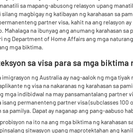
manatili sa mapang-abusong relasyon upang manatili
 silang magbigay ng katibayan ng karahasan sa pami
permanenteng partner visa, kahit na ang relasyon a
b. Mahalaga na ibunyag ang anumang karahasan sa p
uri ng Department of Home Affairs ang mga naturang 
ang mga biktima.
eksyon sa visa para sa mga biktima
a imigrasyon ng Australia ay nag-aalok ng mga tiya
 aplikante ng visa na nakaranas ng karahasan sa pam
ng mga indibidwal na may pansamantalang partner vi
a isang permanenteng partner visa (subclasses 100 o 
n sa pamilya. Dapat ay naganap ang pang-aabuso hab
 probisyon na ito na ang mga biktima ng karahasan sa 
insalang sitwasyon upang maprotektahan ang kanila