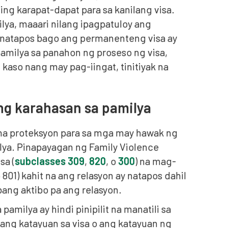
ng karapat-dapat para sa kanilang visa.
lya, maaari nilang ipagpatuloy ang
y natapos bago ang permanenteng visa ay
amilya sa panahon ng proseso ng visa,
kaso nang may pag-iingat, tinitiyak na
 ng karahasan sa pamilya
k na proteksyon para sa mga may hawak ng
ilya. Pinapayagan ng Family Violence
sa (
subclasses 309
,
820
, o
300
) na mag-
801) kahit na ang relasyon ay natapos dahil
ang aktibo pa ang relasyon.
pamilya ay hindi pinipilit na manatili sa
ng katayuan sa visa o ang katayuan ng