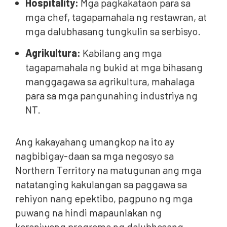
Hospitality:
Mga pagkakataon para sa
mga chef, tagapamahala ng restawran, at
mga dalubhasang tungkulin sa serbisyo.
Agrikultura:
Kabilang ang mga
tagapamahala ng bukid at mga bihasang
manggagawa sa agrikultura, mahalaga
para sa mga pangunahing industriya ng
NT.
Ang kakayahang umangkop na ito ay
nagbibigay-daan sa mga negosyo sa
Northern Territory na matugunan ang mga
natatanging kakulangan sa paggawa sa
rehiyon nang epektibo, pagpuno ng mga
puwang na hindi mapaunlakan ng
karaniwang programa ng dalubhasang