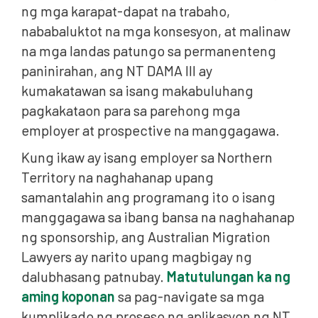
ng mga karapat-dapat na trabaho,
nababaluktot na mga konsesyon, at malinaw
na mga landas patungo sa permanenteng
paninirahan, ang NT DAMA III ay
kumakatawan sa isang makabuluhang
pagkakataon para sa parehong mga
employer at prospective na manggagawa.
Kung ikaw ay isang employer sa Northern
Territory na naghahanap upang
samantalahin ang programang ito o isang
manggagawa sa ibang bansa na naghahanap
ng sponsorship, ang Australian Migration
Lawyers ay narito upang magbigay ng
dalubhasang patnubay.
Matutulungan ka ng
aming koponan
sa pag-navigate sa mga
kumplikado ng proseso ng aplikasyon ng NT