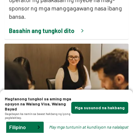
a
sponsor ng mga manggagawang nasa ibang
ga
bansa.
Basahin ang tungkol dito
mga
Magtanong tungkol sa aming mga
opsyon na Walang Visa, Walang
Trabaho at Kasanayan
Mga susunod na hakbang
Bayad
Gagabayan ka namin sa bawat hakbang ng iyong
paglalakbay.
Filipino
May mga tuntunin at kundisyon na nalalapat