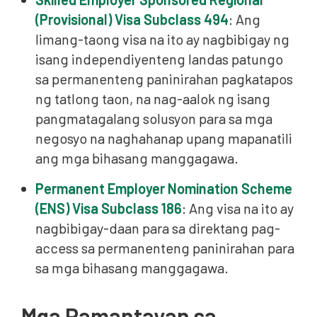
(Provisional) Visa Subclass 494
: Ang
limang-taong visa na ito ay nagbibigay ng
isang independiyenteng landas patungo
sa permanenteng paninirahan pagkatapos
ng tatlong taon, na nag-aalok ng isang
pangmatagalang solusyon para sa mga
negosyo na naghahanap upang mapanatili
ang mga bihasang manggagawa.
Permanent Employer Nomination Scheme
(ENS) Visa Subclass 186
: Ang visa na ito ay
nagbibigay-daan para sa direktang pag-
access sa permanenteng paninirahan para
sa mga bihasang manggagawa.
Mga Pamantayan sa