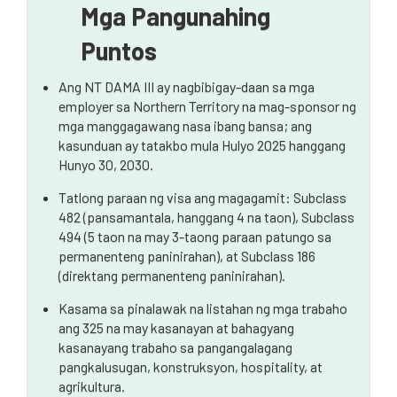
Mga Pangunahing
Mga Pamantayan sa Pagiging Karapat-dapat para
sa Mga Employer
Puntos
Proseso ng Kasunduan sa Paggawa
Ang NT DAMA III ay nagbibigay-daan sa mga
employer sa Northern Territory na mag-sponsor ng
Pinalawak na Listahan ng Hanapbuhay
mga manggagawang nasa ibang bansa; ang
kasunduan ay tatakbo mula Hulyo 2025 hanggang
Magagamit ang mga konsesyon
Hunyo 30, 2030.
Mga Konsesyon ng Core Skills Income Threshold
Tatlong paraan ng visa ang magagamit: Subclass
(CSIT)
482 (pansamantala, hanggang 4 na taon), Subclass
Landas sa Permanenteng Paninirahan
494 (5 taon na may 3-taong paraan patungo sa
permanenteng paninirahan), at Subclass 186
(direktang permanenteng paninirahan).
Kasama sa pinalawak na listahan ng mga trabaho
ang 325 na may kasanayan at bahagyang
kasanayang trabaho sa pangangalagang
pangkalusugan, konstruksyon, hospitality, at
agrikultura.