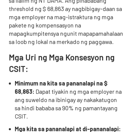
sa ilalim ng NT DAMA. Ang pinababang
threshold ng $ 68,863 ay nagbibigay-daan sa
mga employer na mag-istraktura ng mga
pakete ng kompensasyon na
mapagkumpitensya ngunit mapapamahalaan
sa loob ng lokal na merkado ng paggawa.
Mga Uri ng Mga Konsesyon ng
CSIT:
Minimum na kita sa pananalapi na $
68,863:
Dapat tiyakin ng mga employer na
ang suweldo na ibinigay ay nakakatugon
sa hindi bababa sa 90% ng pamantayang
CSIT.
Mga kita sa pananalapi at di-pananalapi: