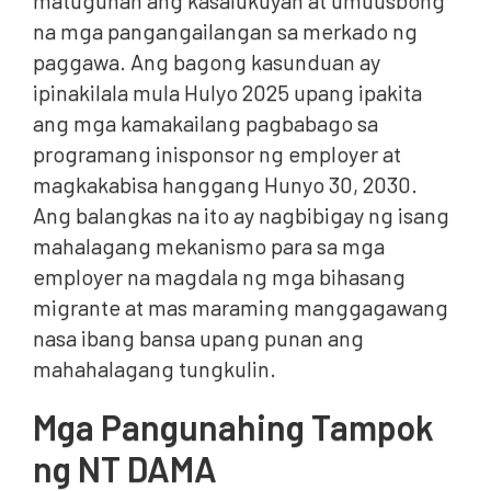
matugunan ang kasalukuyan at umuusbong
na mga pangangailangan sa merkado ng
paggawa. Ang bagong kasunduan ay
ipinakilala mula Hulyo 2025 upang ipakita
ang mga kamakailang pagbabago sa
programang inisponsor ng employer at
magkakabisa hanggang Hunyo 30, 2030.
Ang balangkas na ito ay nagbibigay ng isang
mahalagang mekanismo para sa mga
employer na magdala ng mga bihasang
migrante at mas maraming manggagawang
nasa ibang bansa upang punan ang
mahahalagang tungkulin.
Mga Pangunahing Tampok
ng NT DAMA