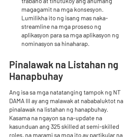
trabaho at tinutukoy ang anumang
magagamit na mga konsesyon.
Lumilikha ito ng isang mas naka-
streamline na mga proseso ng
aplikasyon para sa mga aplikasyon ng
nominasyon sa hinaharap.
Pinalawak na Listahan ng
Hanapbuhay
Ang isa sa mga natatanging tampok ng NT
DAMA III ay ang malawak at nababaluktot na
pinalawak na listahan ng hanapbuhay.
Kasama na ngayon sa na-update na
kasunduan ang 325 skilled at semi-skilled
roles, na marami sa mga ito ay partikular na