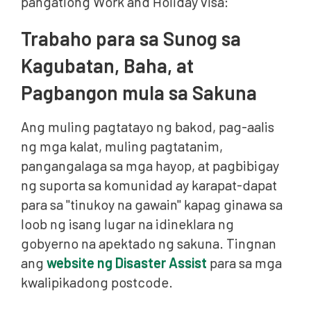
pangatlong Work and Holiday visa:
Trabaho para sa Sunog sa
Kagubatan, Baha, at
Pagbangon mula sa Sakuna
Ang muling pagtatayo ng bakod, pag-aalis
ng mga kalat, muling pagtatanim,
pangangalaga sa mga hayop, at pagbibigay
ng suporta sa komunidad ay karapat-dapat
para sa "tinukoy na gawain" kapag ginawa sa
loob ng isang lugar na idineklara ng
gobyerno na apektado ng sakuna. Tingnan
ang
website ng Disaster Assist
para sa mga
kwalipikadong postcode.