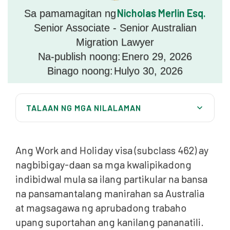
Nicholas Merlin Esq.
Sa pamamagitan ng
Senior Associate - Senior Australian
Migration Lawyer
Na-publish noong:
Enero 29, 2026
Binago noong:
Hulyo 30, 2026
TALAAN NG MGA NILALAMAN
Ano ang Work and Holiday Visa (Subclass 462)?
Ang Work and Holiday visa (subclass 462) ay
Mga Pangunahing Benepisyo ng Subclass 462 Visa
nagbibigay-daan sa mga kwalipikadong
Sino ang Maaaring Mag-apply para sa Subclass 462
indibidwal mula sa ilang partikular na bansa
Visa?
na pansamantalang manirahan sa Australia
Mga Kondisyon sa Trabaho at Pag-aaral sa isang
at magsagawa ng aprubadong trabaho
Subclass 462 Visa
upang suportahan ang kanilang pananatili.
Tinukoy na Trabaho para sa Pangalawa at