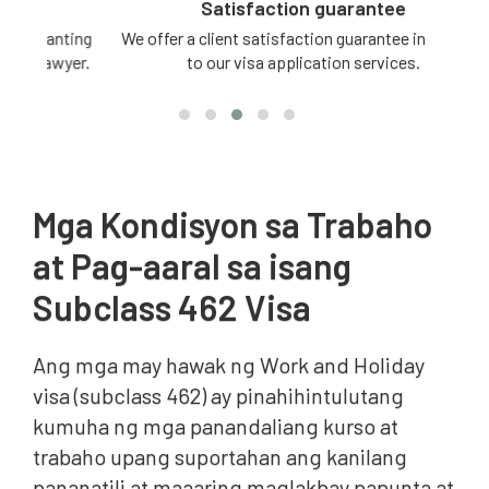
Satisfaction guarantee
ting
We offer a client satisfaction guarantee in relation
3 -
yer.
to our visa application services.
Mga Kondisyon sa Trabaho
at Pag-aaral sa isang
Subclass 462 Visa
Ang mga may hawak ng Work and Holiday
visa (subclass 462) ay pinahihintulutang
kumuha ng mga panandaliang kurso at
trabaho upang suportahan ang kanilang
pananatili at maaaring maglakbay papunta at