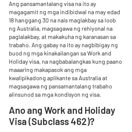
Ang pansamantalang visa na ito ay
Pangatlong Subclass 462 Visas
magagamit ng mga indibidwal na may edad
Mga Update sa Pagbangon Mula sa Sakuna at mga
18 hanggang 30 na nais maglakbay sa loob
Gawaing Pangkalusugan
ng Australia, magsagawa ng rehiyonal na
Pangalawa at Pangatlong Opsyon sa Work at
paglalakbay, at makakuha ng karanasan sa
Holiday Visa
trabaho. Ang gabay na ito ay nagbibigay ng
buod ng mga kinakailangan sa Work and
Proseso ng Aplikasyon para sa Subclass 462 Visa
Holiday visa, na nagbabalangkas kung paano
Mga Oras ng Pagproseso para sa Subclass 462 Visa
maaaring makapasok ang mga
Halaga ng Work and Holiday Visa (Subclass 462)
kwalipikadong aplikante sa Australia at
magsagawa ng pansamantalang trabaho
Subklase 462 vs Subklase 417 – Ano ang
alinsunod sa mga kondisyon ng visa.
Pagkakaiba?
Kailangan mo ba ng Tulong sa Pag-aaplay para sa
Ano ang Work and Holiday
Subclass 462 Visa?
Visa (Subclass 462)?
Mga Madalas Itanong