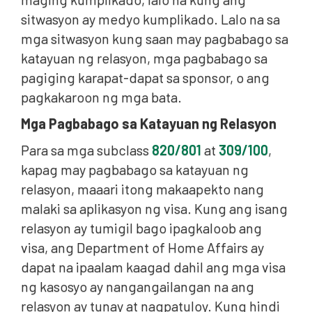
sitwasyon ay medyo kumplikado. Lalo na sa
mga sitwasyon kung saan may pagbabago sa
katayuan ng relasyon, mga pagbabago sa
pagiging karapat-dapat sa sponsor, o ang
pagkakaroon ng mga bata.
Mga Pagbabago sa Katayuan ng Relasyon
Para sa mga subclass
820/801
at
309/100
,
kapag may pagbabago sa katayuan ng
relasyon, maaari itong makaapekto nang
malaki sa aplikasyon ng visa. Kung ang isang
relasyon ay tumigil bago ipagkaloob ang
visa, ang Department of Home Affairs ay
dapat na ipaalam kaagad dahil ang mga visa
ng kasosyo ay nangangailangan na ang
relasyon ay tunay at nagpatuloy. Kung hindi