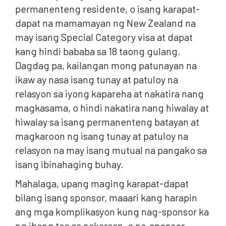
permanenteng residente, o isang karapat-
dapat na mamamayan ng New Zealand na
may isang Special Category visa at dapat
kang hindi bababa sa 18 taong gulang.
Dagdag pa, kailangan mong patunayan na
ikaw ay nasa isang tunay at patuloy na
relasyon sa iyong kapareha at nakatira nang
magkasama, o hindi nakatira nang hiwalay at
hiwalay sa isang permanenteng batayan at
magkaroon ng isang tunay at patuloy na
relasyon na may isang mutual na pangako sa
isang ibinahaging buhay.
Mahalaga, upang maging karapat-dapat
bilang isang sponsor, maaari kang harapin
ang mga komplikasyon kung nag-sponsor ka
ng ibang tao sa nakaraan, o na-sponsor