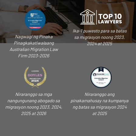
Ika-1 puwesto para sa batas
Nagwagi ng Pinaka
sa migrasyon noong 2023,
Pinagkakatiwalaang
2024 at 2025
Australian Migration Law
Firm 2023-2026
Niraranggo sa mga
Niraranggo ang
nangungunang abogado sa
pinakamahusay na kumpanya
migrasyon noong 2023, 2024,
ng batas sa migrasyon 2024
2025 at 2026
at 2025