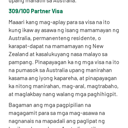
upang manatili sa Australia.
309/100 Partner Visa
Maaari kang mag-aplay para sa visa na ito
kung ikaw ay asawa ng isang mamamayan ng
Australia, permanenteng residente, o
karapat-dapat na mamamayan ng New
Zealand at kasalukuyang nasa malayo sa
pampang. Pinapayagan ka ng mga visa na ito
na pumasok sa Australia upang manirahan
kasama ang iyong kapareha, at pinapayagan
ka nitong manirahan, mag-aral, magtrabaho,
at maglakbay nang walang mga paghihigpit.
Bagaman ang mga pagpipilian na
magagamit para sa mga mag-asawa na
nagnanais na mapadali ang paglipat ng