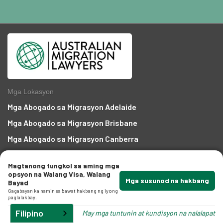
a
ga
Mga Lokasyon
Mga Abogado sa Migrasyon Adelaide
Mga Abogado sa Migrasyon Brisbane
mga
Mga Abogado sa Migrasyon Canberra
Mga Abogado sa Migrasyon Darwin
Magtanong tungkol sa aming mga
Mga Abogado sa Migrasyon Gold Coast
opsyon na Walang Visa, Walang
Mga susunod na hakbang
Bayad
Mga Abogado sa Migrasyon Hobart
Gagabayan ka namin sa bawat hakbang ng iyong
paglalakbay.
Mga Abogado sa Migration Melbourne
Filipino
May mga tuntunin at kundisyon na nalalapat
Mga Abogado sa Migrasyon Perth