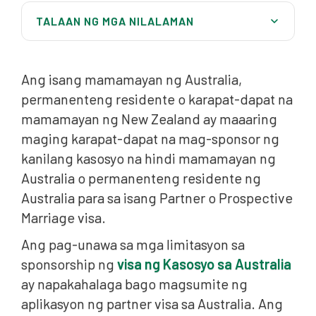
TALAAN NG MGA NILALAMAN
Pag-unawa sa sponsorship para sa mga visa ng
kasosyo
Ang isang mamamayan ng Australia,
Paano makakatulong ang Australian Migration
permanenteng residente o karapat-dapat na
Lawyers
mamamayan ng New Zealand ay maaaring
maging karapat-dapat na mag-sponsor ng
kanilang kasosyo na hindi mamamayan ng
Australia o permanenteng residente ng
Australia para sa isang Partner o Prospective
Marriage visa.
Ang pag-unawa sa mga limitasyon sa
sponsorship ng
visa ng Kasosyo sa Australia
ay napakahalaga bago magsumite ng
aplikasyon ng partner visa sa Australia. Ang