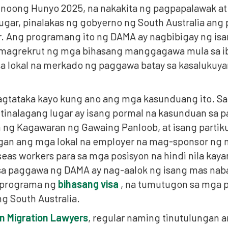
noong Hunyo 2025, na nakakita ng pagpapalawak a
lugar, pinalakas ng gobyerno ng South Australia ang
. Ang programang ito ng DAMA ay nagbibigay ng is
magrekrut ng mga bihasang manggagawa mula sa iba
a lokal na merkado ng paggawa batay sa kasaluku
nagtataka kayo kung ano ang mga kasunduang ito. Sa
itinalagang lugar ay isang pormal na kasunduan sa p
 ng Kagawaran ng Gawaing Panloob, at isang partikul
agan ang mga lokal na employer na mag-sponsor ng m
seas workers para sa mga posisyon na hindi nila kay
a paggawa ng DAMA ay nag-aalok ng isang mas naba
 programa ng
bihasang visa
, na tumutugon sa mga p
g South Australia.
an Migration Lawyers
, regular naming tinutulungan 