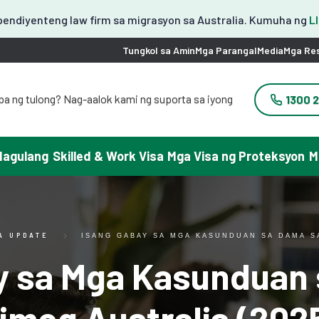
endiyenteng law firm sa migrasyon sa Australia. Kumuha ng
L
Tungkol sa Amin
Mga Parangal
Media
Mga Re
ba ng tulong? Nag-aalok kami ng suporta sa iyong
1300 
wika.
 필요하세요? 한국어 지원이 제공됩니다.
りですか？日本語での対応可能です。
Magulang
Skilled & Work Visa
Mga Visa ng Proteksyon
M
需要帮助吗？我们可以提供中文服务。
yuda con tu visa? Podemos ayudarte en español.
ại đây chúng tôi có hỗ trợ tiếng Việt.
A UPDATE
ISANG GABAY SA MGA KASUNDUAN SA DAMA SA
y sa Mga Kasunduan
imog Australia (202