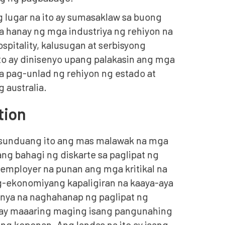
g lugar na ito ay sumasaklaw sa buong
a hanay ng mga industriya ng rehiyon na
spitality, kalusugan at serbisyong
to ay dinisenyo upang palakasin ang mga
a pag-unlad ng rehiyon ng estado at
 australia.
tion
sunduang ito ang mas malawak na mga
g bahagi ng diskarte sa paglipat ng
employer na punan ang mga kritikal na
g-ekonomiyang kapaligiran na kaaya-aya
nya na naghahanap ng paglipat ng
ay maaaring maging isang pangunahing
ang koponan. Ang landas na ito ay isang