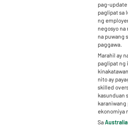
pag-update 
paglipat sa 
ng employer
negosyo na 
na puwang s
paggawa.
Marahil ay 
paglipat ng 
kinakatawan
nito ay pay
skilled over
kasunduan s
karaniwang
ekonomiya n
Sa
Australi