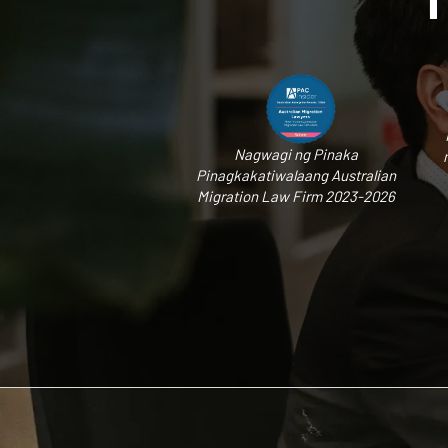
Nagwagi ng Pinaka
Pinagkakatiwalaang Australian
Migration Law Firm 2023-2026