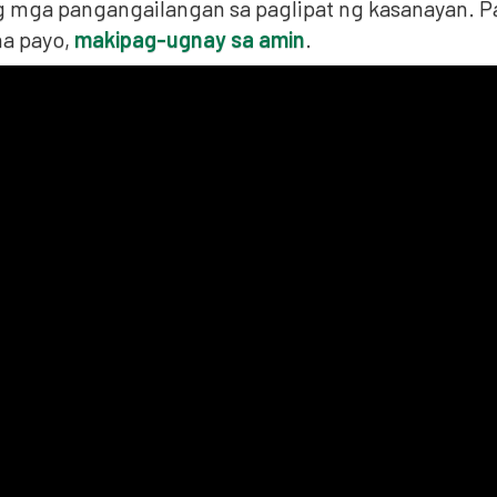
g mga pangangailangan sa paglipat ng kasanayan. 
a payo,
makipag-ugnay sa amin
.