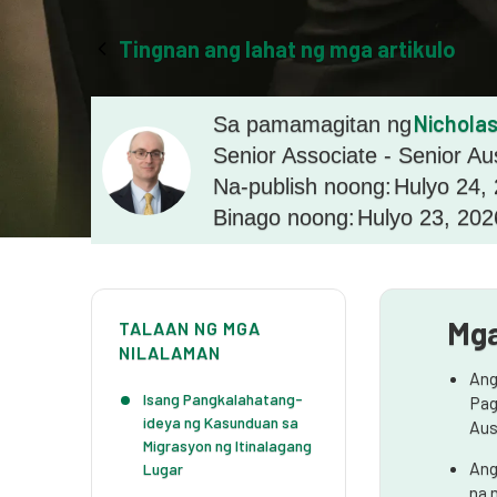
Tingnan ang lahat ng mga artikulo
Nicholas
Sa pamamagitan ng
Senior Associate - Senior Au
Na-publish noong:
Hulyo 24,
Binago noong:
Hulyo 23, 202
Mga
TALAAN NG MGA
NILALAMAN
Ang
Isang Pangkalahatang-
Pag
ideya ng Kasunduan sa
Aus
Migrasyon ng Itinalagang
Ang
Lugar
na 