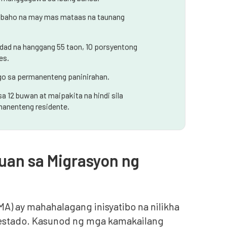
rabaho na may mas mataas na taunang
ad na hanggang 55 taon, 10 porsyentong
es.
go sa permanenteng paninirahan.
 12 buwan at maipakita na hindi sila
anenteng residente.
uan sa Migrasyon ng
A) ay mahahalagang inisyatibo na nilikha
estado. Kasunod ng mga kamakailang