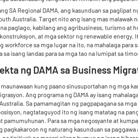
ilang SA Regional DAMA, ang kasunduan sa paglipat n
outh Australia. Target nito ang isang mas malawak n
a paglago, kabilang ang agribusiness, turismo at ho
 konstruksyon, at mga sektor ng renewable energy. I
g workforce sa mga lugar na ito, na mahalaga para s
sa isang landas para sa mga tao na lumipat sa timog
ekta ng DAMA sa Business Migra
 maunawaan kung paano sinusuportahan ng mga ka
migrasyon. Ang programa ng DAMA ay isang mahalagan
Australia. Sa pamamagitan ng pagpapagana sa mga 
osisyon, nagtataguyod ito ng isang matatag na pan
at pamumuhunan. Para sa mga negosyante at kumpa
g pagkakaroon ng naturang kasunduan sa paggawa 
 na tinitiyak na maaari silang bumuo ng isang bihas