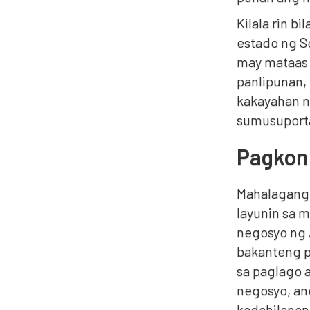
Kilala rin b
estado ng S
may mataas n
panlipunan,
kakayahan n
sumusuporta 
Pagkon
Mahalagang
layunin sa 
negosyo ng 
bakanteng p
sa paglago 
negosyo, an
kadahilanan,