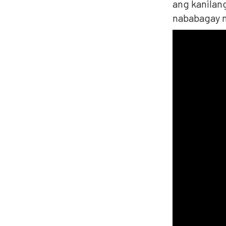
ang kanilan
nababagay n