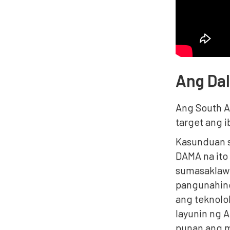
Ang Da
Ang South A
target ang i
Kasunduan s
DAMA na ito
sumasaklaw 
pangunahing
ang teknolo
layunin ng 
punan ang m