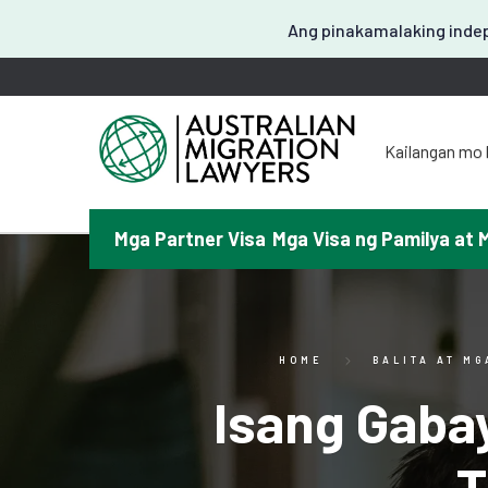
Ang pinakamalaking indep
Kailangan mo 
도움이
お困
Mga Partner Visa
Mga Visa ng Pamilya at 
请問
¿Necesitas a
T
HOME
BALITA AT MG
Isang Gaba
T