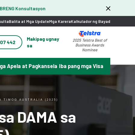
IBRENG Konsultasyon
sulta
Balita at Mga Update
Mga Karera
Kalkulador ng Bayad
Makipag ugnay
2025 Telstra Best of
207 442
sa
Business Awards
Nominee
ga Apela at Pagkansela
Iba pang mga Visa
 TIMOG AUSTRALIA (2025)
 sa DAMA sa
5)