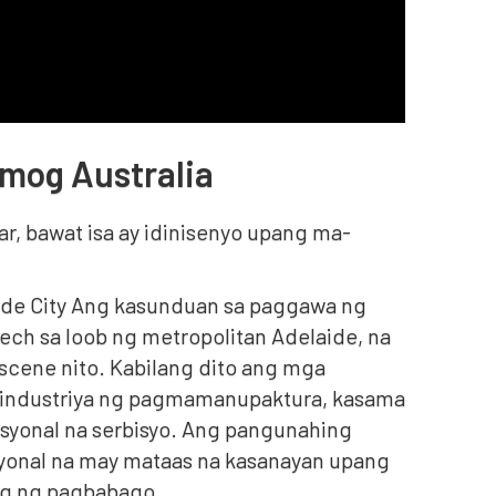
mog Australia
r, bawat isa ay idinisenyo upang ma-
ide City Ang kasunduan sa paggawa ng
ech sa loob ng metropolitan Adelaide, na
scene nito. Kabilang dito ang mga
a industriya ng pagmamanupaktura, kasama
syonal na serbisyo. Ang pangunahing
syonal na may mataas na kasanayan upang
ng ng pagbabago.