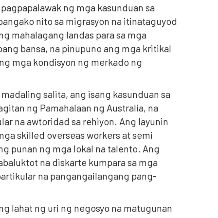
t pagpapalawak ng mga kasunduan sa
 pangako nito sa migrasyon na itinataguyod
ang mahalagang landas para sa mga
ng bansa, na pinupuno ang mga kritikal
yang mga kondisyon ng merkado ng
 madaling salita, ang isang kasunduan sa
agitan ng Pamahalaan ng Australia, na
ar na awtoridad sa rehiyon. Ang layunin
ga skilled overseas workers at semi
ang punan ng mga lokal na talento. Ang
baluktot na diskarte kumpara sa mga
artikular na pangangailangang pang-
ang lahat ng uri ng negosyo na matugunan