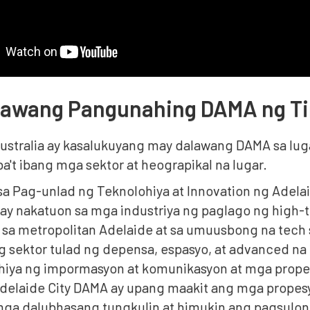
lawang Pangunahing DAMA ng Ti
ustralia ay kasalukuyang may dalawang DAMA sa luga
ba't ibang mga sektor at heograpikal na lugar.
a Pag-unlad ng Teknolohiya at Innovation ng Adela
 ay nakatuon sa mga industriya ng paglago ng high-t
sa metropolitan Adelaide at sa umuusbong na tech 
 sektor tulad ng depensa, espasyo, at advanced n
hiya ng impormasyon at komunikasyon at mga prope
Adelaide City DAMA ay upang maakit ang mga prope
ga dalubhasang tungkulin at himukin ang pagsulo