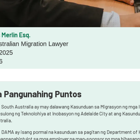
 Merlin Esq.
stralian Migration Lawyer
 2025
6
 Pangunahing Puntos
 South Australia ay may dalawang Kasunduan sa Migrasyon ng mga I
sulong ng Teknolohiya at Inobasyon ng Adelaide City at ang Kasun
tralia.
 DAMA ay isang pormal na kasunduan sa pagitan ng Department of H
nagpapahintulot sa mga employer na mag-sponsor ng mga bihasang