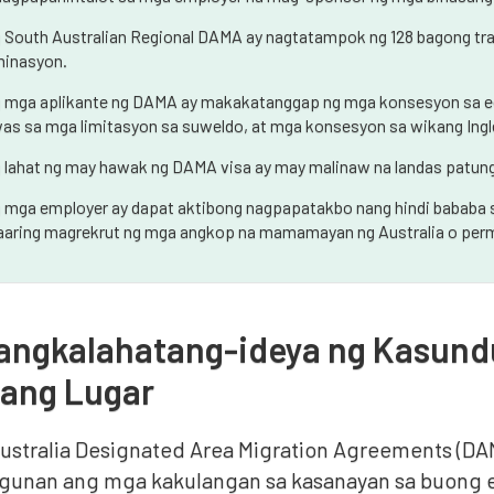
 South Australian Regional DAMA ay nagtatampok ng 128 bagong t
inasyon.
 mga aplikante ng DAMA ay makakatanggap ng mga konsesyon sa ed
as sa mga limitasyon sa suweldo, at mga konsesyon sa wikang Ingl
 lahat ng may hawak ng DAMA visa ay may malinaw na landas patun
 mga employer ay dapat aktibong nagpapatakbo nang hindi bababa sa
aring magrekrut ng mga angkop na mamamayan ng Australia o perm
angkalahatang-ideya ng Kasund
gang Lugar
ustralia Designated Area Migration Agreements (DAM
gunan ang mga kakulangan sa kasanayan sa buong 