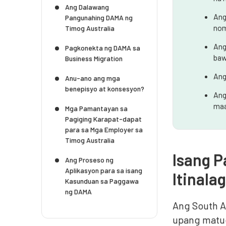
Ang Dalawang
Ang
Pangunahing DAMA ng
nom
Timog Australia
Ang
Pagkonekta ng DAMA sa
baw
Business Migration
Ang
Anu-ano ang mga
benepisyo at konsesyon?
Ang
maa
Mga Pamantayan sa
Pagiging Karapat-dapat
para sa Mga Employer sa
Timog Australia
Isang P
Ang Proseso ng
Aplikasyon para sa isang
Itinala
Kasunduan sa Paggawa
ng DAMA
Ang South A
upang matu