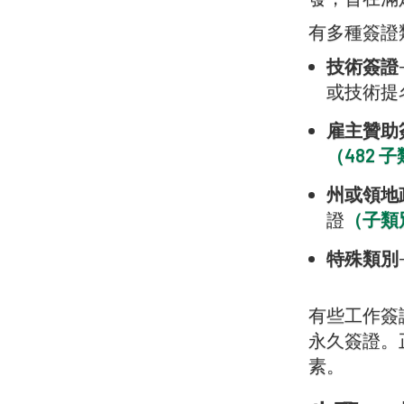
有多種簽證
技術簽證
或技術提
雇主贊助
（482 子
州或領地
證
（子類別
特殊類別
有些工作簽
永久簽證。
素。