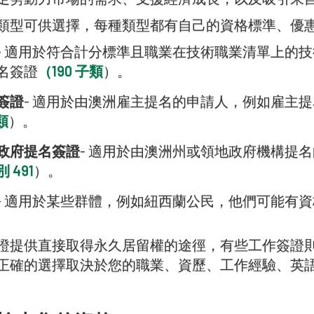
類型可供選擇，每種類型都有自己的資格標準、優
- 適用於符合計分標準且職業在技術職業清單上的
名簽證
（190 子類
）。
簽證
- 適用於由澳洲雇主提名的申請人，例如雇主
類
）。
政府提名簽證
- 適用於由澳洲州或領地政府機構提
 491
）。
- 適用於某些群體，例如紐西蘭公民，他們可能有
證提供直接取得永久居留權的途徑，有些工作簽證
正確的選擇取決於您的職業、資歷、工作經驗、英