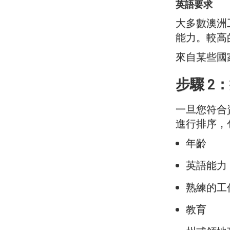
英語要求
大多數澳洲工作
能力。較高
來自某些國
步驟 2：
一旦您符合資
進行排序，
年齡
英語能力
熟練的工
教育