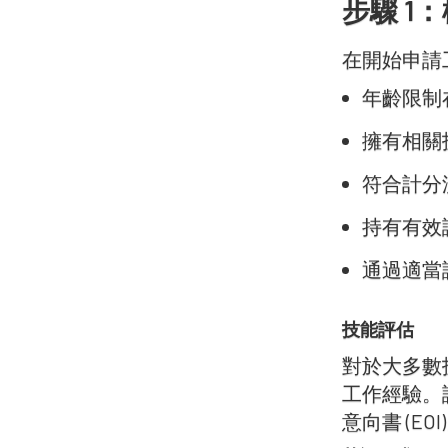
步驟 1
在開始申請
年齡限制在
擁有相關
符合計分
持有有效
通過適當
技能評估
對於大多數
工作經驗。
意向書 (