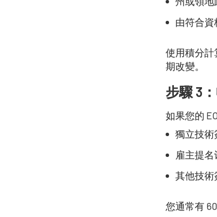
州或領地
由符合資
使用積分計
期改變。
步驟 3
如果您的 
獨立技術簽
雇主提名计
其他技術
您通常有 