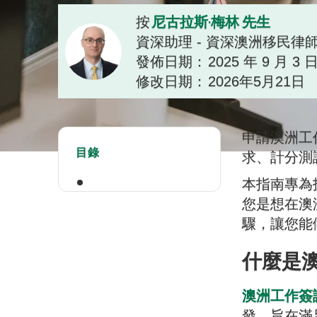
尼古拉斯·梅林 先生
按
資深助理 - 資深澳洲移民律
發佈日期：
2025 年 9 月 3 
修改日期：
2026年5月21日
申請澳洲工
目錄
求、計分測
本指南專為
您是想在澳
驟，讓您能
什麼是
澳洲工作簽
發，旨在滿