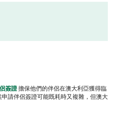
侶簽證
擔保他們的伴侶在澳大利亞獲得臨
然申請伴侶簽證可能既耗時又複雜，但澳大