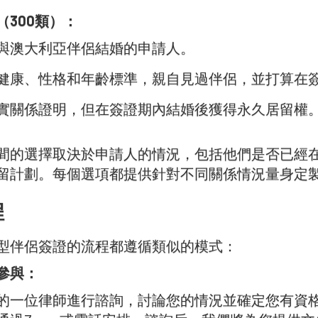
（300類）：
與澳大利亞伴侶結婚的申請人。
健康、性格和年齡標準，親自見過伴侶，並打算在
實關係證明，但在簽證期內結婚後獲得永久居留權
間的選擇取決於申請人的情況，包括他們是否已經
留計劃。每個選項都提供針對不同關係情況量身定
程
型伴侶簽證的流程都遵循類似的模式：
參與：
的一位律師進行諮詢，討論您的情況並確定您有資