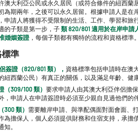
許澳大利亞公民或永久居民（或符合條件的紐西蘭
初為期兩年，之後可以永久居留。根據申請人是在
，申請人將獲得不受限制的生活、工作、學習和旅
適的子類是第一步，子
類 820/801 適用於在岸申請
用於准婚姻簽證
，每個子類都有獨特的流程和資格標準
格標準
簽證（820/801 類），
資格標準包括申請時在澳
的紐西蘭公民）有真正的關係，以及滿足年齡、健
309/100 類）
要求申請人由其澳大利亞伴侶擔
外，申請人在申請簽證時必須至少親自見過他們的
300 類）
需要離岸申請、與準配偶面對面會面、
作為擔保人，個人必須提供財務和住宿支持，承擔
通知。