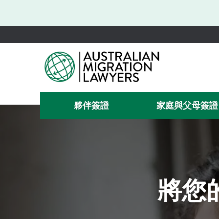
夥伴簽證
家庭與父母簽證
將您