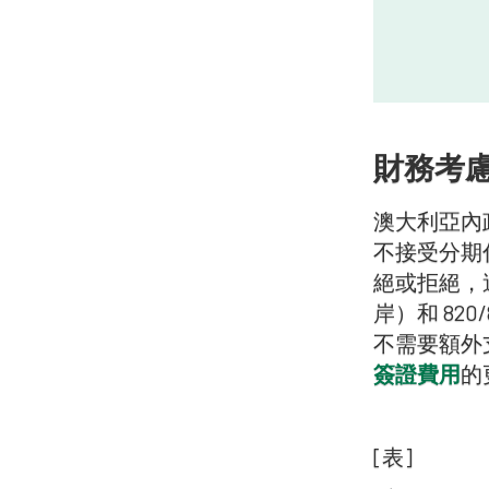
財務考
澳大利亞內
不接受分期
絕或拒絕，
岸）和 8
不需要額外
簽證費用
的
[表]