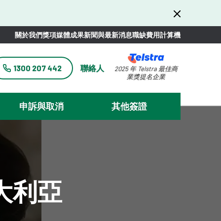
關於我們
獎項
媒體
成果
新聞與最新消息
職缺
費用計算機
1300 207 442
聯絡人
2025 年 Telstra 最佳商
業獎提名企業
申訴與取消
其他簽證
大利亞