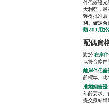
伴侶簽證允
大利亞，最
獲得批准后
利。確定合
類 300 
配偶資
對於
在岸伴侶
或符合條件
離岸伴侶簽證（
齡標準。此
准婚姻簽證（
年齡要求。
提交擬結婚