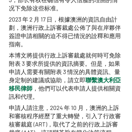
况下免除这些标准。
2023 年 2 月 17 日，根據澳洲的資訊自由計
劃，澳洲行政上訴審裁處公佈了與在岸夥伴
簽證申請相關的迫不得已情況的詮釋和應用
指南。
本博文將提供行政上訴審裁處就何時可免除
附表 3 要求所提供的資訊摘要。但是，如果
申請人需要有關附表 3 情況的具體資訊、量
身定制的建議或協助，請立即
聯繫澳大利亞
移民律師
，他們可以代表申請人提供相關資
訊和代理。
申請人請注意，2024 年 10 月，澳洲的上訴
和審核程序經歷了重大轉變，引入了行政審
核審裁庭 (ART)，取代了之前的行政上訴審