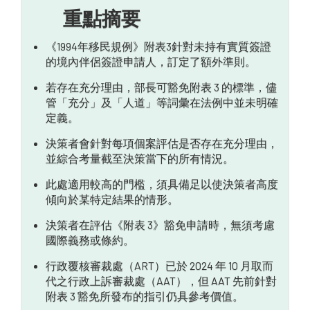
重點摘要
岸上合伙人签证的豁免
《1994年移民規例》附表3針對未持有實質簽證
与澳大利亚移民律师合作
的境內伴侶簽證申請人，訂定了額外準則。
若存在充分理由，部長可豁免附表 3 的標準，儘
管「充分」及「人道」等詞彙在法例中並未明確
定義。
決策者會針對每項個案評估是否存在充分理由，
並綜合考量截至決策當下的所有情況。
此處適用較高的門檻，須具備足以使決策者高度
傾向於某特定結果的情形。
決策者在評估《附表 3》豁免申請時，無須考慮
國際義務或條約。
行政覆核審裁處（ART）已於 2024 年 10 月取而
代之行政上訴審裁處（AAT），但 AAT 先前針對
附表 3 豁免所發布的指引仍具參考價值。