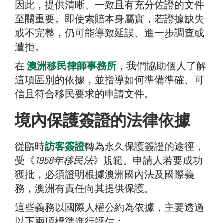
因此，提供清晰、一致且有充分佐證的文件
至關重要。即使索賠本身屬實，若證據缺失
或不完整，仍可能導致延誤、進一步調查或
遭拒。
在
澳洲移民律師事務所
，我們協助個人了解
這項區別的依據，並指導如何準備準確、可
信且符合移民要求的申請文件。
境內保護簽證的法律依據
從臨時
訪客簽證
轉為永久保護簽證的途徑，
受《
1958年移民法
》規範。申請人若要成功
獲批，必須證明根據澳洲國內法及國際義
務，澳洲有責任向其提供保護。
這些義務以國際人權公約為依據，主要透過
以下兩項標準進行評估：