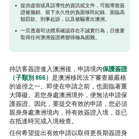
提供虛假或具誤導性的資訊或文件，可能導致簽
證被撤銷、留下永久性的負面移民紀錄、面臨高
額罰款、刑事起訴，以及被驅逐出澳洲。
一旦透過司法體系確認存在不誠實行為，日後要
取得任何澳洲簽證將變得極為困難。
持訪客簽證進入澳洲後，申請境內
保護簽證
（子類別 866）
是澳洲移民法下審查最嚴格
的途徑之一。即使在申請之前，也面臨著重
大障礙。若您身處澳洲境外，便無法申請保
護簽證。因此，要提交有效的申請，您必須
親身身處澳洲境內，持有效簽證入境，並已
在抵達時完成入境檢查。
任何希望提出有效申請以取得更長期簽證身