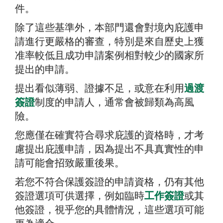
件。
除了這些基準外，本部門還會對境內庇護申
請進行更嚴格的審查，特別是來自歷史上獲
准率較低且成功申請案例相對較少的國家所
提出的申請。
提出看似薄弱、證據不足，或意在利用
過渡
簽證
制度的申請人，通常會被歸類為高風
險。
您應僅在確實符合尋求庇護的資格時，才考
慮提出庇護申請，因為提出不具真實性的申
請可能會招致嚴重後果。
若您不符合保護簽證的申請資格，仍有其他
簽證選項可供選擇，例如臨時
工作簽證
或其
他簽證，視乎您的具體情況，這些選項可能