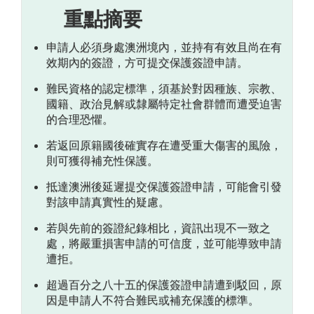
重點摘要
基於正當理由的保護申請與試圖延長簽證
申請人必須身處澳洲境內，並持有有效且尚在有
可信度與證據核實
效期內的簽證，方可提交保護簽證申請。
虛假或誤導性資訊的後果
難民資格的認定標準，須基於對因種族、宗教、
國籍、政治見解或隸屬特定社會群體而遭受迫害
澳洲移民律師能提供哪些協助
的合理恐懼。
我們在此支持您的旅程
若返回原籍國後確實存在遭受重大傷害的風險，
則可獲得補充性保護。
常見問題
抵達澳洲後延遲提交保護簽證申請，可能會引發
對該申請真實性的疑慮。
若與先前的簽證紀錄相比，資訊出現不一致之
處，將嚴重損害申請的可信度，並可能導致申請
遭拒。
超過百分之八十五的保護簽證申請遭到駁回，原
因是申請人不符合難民或補充保護的標準。