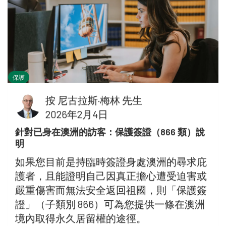
保護
按
尼古拉斯·梅林 先生
2026年2月4日
針對已身在澳洲的訪客：保護簽證（866 類）說
明
如果您目前是持臨時簽證身處澳洲的尋求庇
護者，且能證明自己因真正擔心遭受迫害或
嚴重傷害而無法安全返回祖國，則「保護簽
證」（子類別 866）可為您提供一條在澳洲
境內取得永久居留權的途徑。