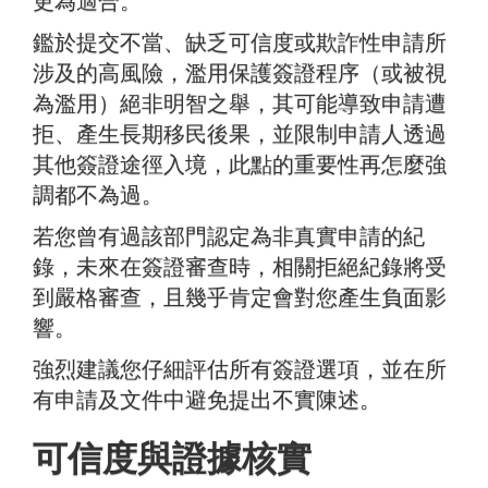
更為適合。
鑑於提交不當、缺乏可信度或欺詐性申請所
涉及的高風險，濫用保護簽證程序（或被視
為濫用）絕非明智之舉，其可能導致申請遭
拒、產生長期移民後果，並限制申請人透過
其他簽證途徑入境，此點的重要性再怎麼強
調都不為過。
若您曾有過該部門認定為非真實申請的紀
錄，未來在簽證審查時，相關拒絕紀錄將受
到嚴格審查，且幾乎肯定會對您產生負面影
響。
強烈建議您仔細評估所有簽證選項，並在所
有申請及文件中避免提出不實陳述。
可信度與證據核實