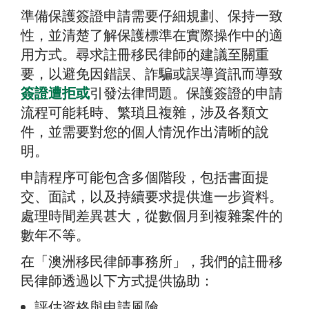
準備保護簽證申請需要仔細規劃、保持一致
性，並清楚了解保護標準在實際操作中的適
用方式。尋求註冊移民律師的建議至關重
要，以避免因錯誤、詐騙或誤導資訊而導致
簽證遭拒或
引發法律問題。保護簽證的申請
流程可能耗時、繁瑣且複雜，涉及各類文
件，並需要對您的個人情況作出清晰的說
明。
申請程序可能包含多個階段，包括書面提
交、面試，以及持續要求提供進一步資料。
處理時間差異甚大，從數個月到複雜案件的
數年不等。
在「澳洲移民律師事務所」，我們的註冊移
民律師透過以下方式提供協助：
評估資格與申請風險