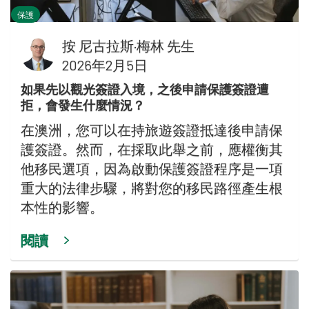
保護
按
尼古拉斯·梅林 先生
2026年2月5日
如果先以觀光簽證入境，之後申請保護簽證遭
拒，會發生什麼情況？
在澳洲，您可以在持旅遊簽證抵達後申請保
護簽證。然而，在採取此舉之前，應權衡其
他移民選項，因為啟動保護簽證程序是一項
重大的法律步驟，將對您的移民路徑產生根
本性的影響。
閱讀