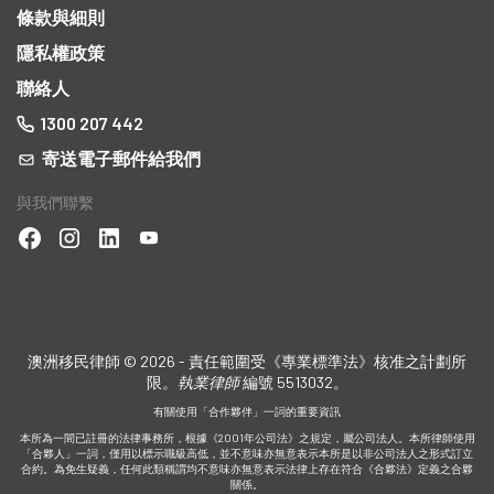
條款與細則
隱私權政策
聯絡人
1300 207 442
寄送電子郵件給我們
與我們聯繫
澳洲移民律師 © 2026 - 責任範圍受《專業標準法》核准之計劃所
限
。執業律師
編號 5513032。
有關使用「合作夥伴」一詞的重要資訊
本所為一間已註冊的法律事務所，根據《2001年公司法》之規定，屬公司法人。本所律師使用
「合夥人」一詞，僅用以標示職級高低，並不意味亦無意表示本所是以非公司法人之形式訂立
合約。為免生疑義，任何此類稱謂均不意味亦無意表示法律上存在符合《合夥法》定義之合夥
關係。