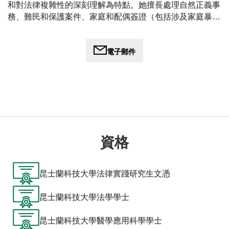
和對法律複雜性的深刻理解為特點。她擅長處理自然正義事
務、難民和保護案件、家庭和配偶簽證（包括涉及家庭暴力
的簽證）以及與移民和品格問題（包括 s501 事務）有關的
問題。她的專業知識延伸到部長級干預、簽證拒絕/取消的
法庭案情審查和司法審查。
電子郵件
Cindy Zhao 博士被認為是澳洲唯一受過醫學訓練的資深移民
律師。她主管本所的醫療/健康與殘障業務，為健康與殘障
相關的移民案件提供諮詢服務。她已成功為眾多面臨複雜健
康問題的客戶取得永久居留權，並在 PIC 4007、PIC 4005 和
聯邦醫療官案件方面擁有豐富經驗。
資格
Cindy Zhao博士的成功得益於她強烈的職業道德和直接的溝
通，這始終為許多客戶帶來了簽證申請和上訴的積極成果。
她流利的普通話增強了她與客戶聯繫的能力，使她能夠有效
昆士蘭科技大學法律實踐研究生文憑
地與來自不同文化背景的客戶溝通並建立融洽的關係。
昆士蘭科技大學法學學士
她以對該領域的承諾而聞名，在她處理的每一個案件中都致
力於為客戶服務，使她成為移民法領域值得信賴和有效的宣
昆士蘭科技大學醫學應用科學學士
導者。