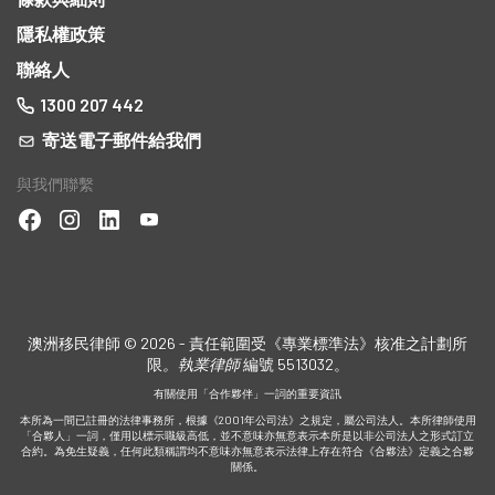
隱私權政策
聯絡人
1300 207 442
寄送電子郵件給我們
與我們聯繫
澳洲移民律師 © 2026 - 責任範圍受《專業標準法》核准之計劃所
限
。執業律師
編號 5513032。
有關使用「合作夥伴」一詞的重要資訊
本所為一間已註冊的法律事務所，根據《2001年公司法》之規定，屬公司法人。本所律師使用
「合夥人」一詞，僅用以標示職級高低，並不意味亦無意表示本所是以非公司法人之形式訂立
合約。為免生疑義，任何此類稱謂均不意味亦無意表示法律上存在符合《合夥法》定義之合夥
關係。