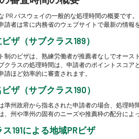
な PR パスウェイの一般的な処理時間の概要です
申請者は常に内務省のウェブサイトで最新の情報
ビザ（サブクラス189）
ト制のビザは、熟練労働者が推薦者なしでオース
ブクラスの処理時間は、申請者のポイントスコア
申請ほど効率的に審査されます。
ビザ（サブクラス190）
は準州政府から指名された申請者の場合、処理時
は、州や準州の固有のニーズや推薦枠の配分によ
ス191による地域PRビザ