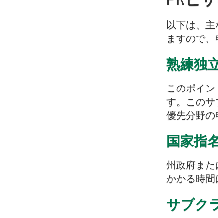
以下は、主
ますので、
熟練独立
このポイン
す。このサ
優先分野の
国家指名
州政府また
かかる時間
サブクラ