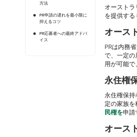
方法
オーストラ
を提供する
PR申請の遅れを最小限に
抑えるコツ
オース
PR応募者への最終アドバ
イス
PRは内務
で、一定の
用が可能で
永住権
永住権保持
定の家族を
民権を
申請
オース