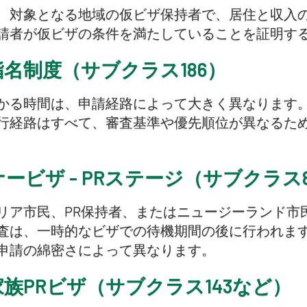
、対象となる地域の仮ビザ保持者で、居住と収入
請者が仮ビザの条件を満たしていることを証明す
名制度（サブクラス186）
かる時間は、申請経路によって大きく異なります
行経路はすべて、審査基準や優先順位が異なるた
ービザ - PRステージ（サブクラス8
リア市民、PR保持者、またはニュージーランド市
査は、一時的なビザでの待機期間の後に行われま
申請の綿密さによって異なります。
族PRビザ（サブクラス143など）