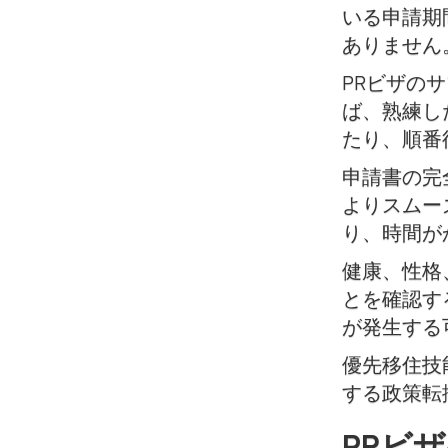
いる申請期
ありません
PRビザの
ば、熟練し
たり、順番
申請書の完
よりスムー
り、時間が
健康、性格
とを確認す
が発生する
優先移住技
する政策転
PRビ