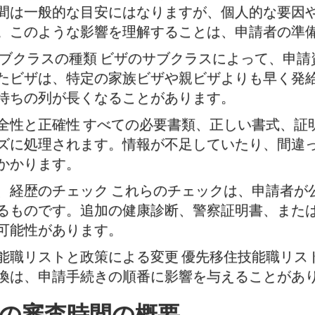
間は一般的な目安にはなりますが、個人的な要因
。このような影響を理解することは、申請者の準
サブクラスの種類 ビザのサブクラスによって、申
たビザは、特定の家族ビザや親ビザよりも早く発
待ちの列が長くなることがあります。
全性と正確性 すべての必要書類、正しい書式、証
ズに処理されます。情報が不足していたり、間違
かかります。
、経歴のチェック これらのチェックは、申請者が
るものです。追加の健康診断、警察証明書、また
可能性があります。
能職リストと政策による変更 優先移住技能職リス
換は、申請手続きの順番に影響を与えることがあ
ザの審査時間の概要