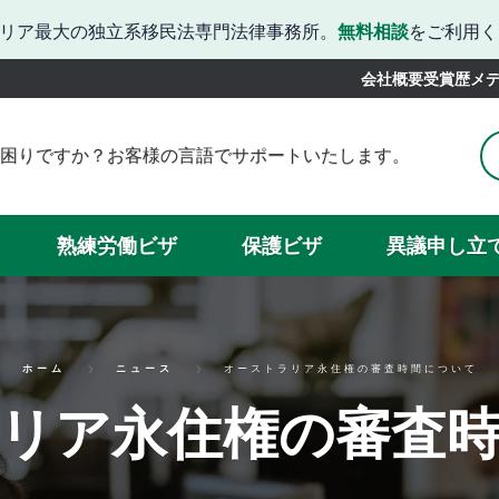
リア最大の独立系移民法専門法律事務所。
無料相談
をご利用く
会社概要
受賞歴
メ
困りですか？お客様の言語でサポートいたします。
りですか？韓国語でのサポートをご利用いただけます。
お困りですか？日本語での対応が可能です。
かお困りでしょうか？中国語での対応が可能です。
熟練労働ビザ
保護ビザ
異議申し立
続きでお困りですか？スペイン語でサポートいたします。
当サイトではベトナム語に対応しています。
ホーム
ニュース
オーストラリア永住権の審査時間について
リア永住権の審査