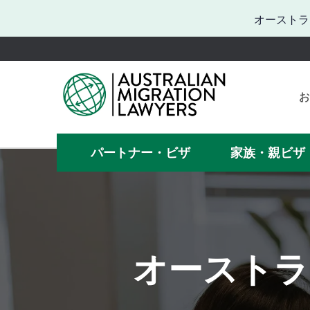
オーストラ
お
お困
何
パートナー・ビザ
家族・親ビザ
ビザの手
オーストラ