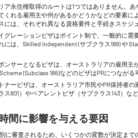
リア永住権取得のルートは1つではありません。あ
てくれる雇用主や州があるかどうかなどの要素に
スには、それぞれ異なる資格要件と手続きスケジ
イグレーションビザはポイント制で、一般的に需
、Skilled Independent (サブクラス189) や St
ポンサーとなるビザは、オーストラリアの雇用主が推薦
ion Scheme (Subclass 186)などのビザはPRに
トナービザは、オーストラリア市民やPR保持者の
ラス801）やペアレントビザ（サブクラス143）な
理時間に影響を与える要因
個別に審査されるため、いくつかの変数が決定まで