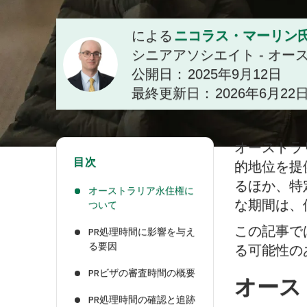
ニコラス・マーリン
による
シニアアソシエイト - オ
公開日：
2025年9月12日
最終更新日：
2026年6月22
オーストラ
目次
的地位を提
るほか、特
オーストラリア永住権に
な期間は、
ついて
この記事で
PR処理時間に影響を与え
る要因
る可能性の
PRビザの審査時間の概要
オース
PR処理時間の確認と追跡