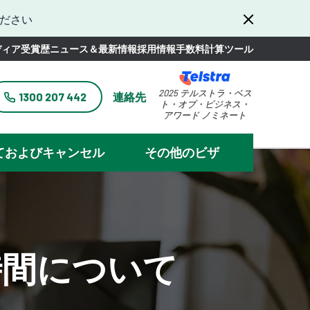
ださい
ディア
受賞歴
ニュース＆最新情報
採用情報
手数料計算ツール
2025 テルストラ・ベス
1300 207 442
連絡先
ト・オブ・ビジネス・
アワード ノミネート
ておよびキャンセル
その他のビザ
時間について