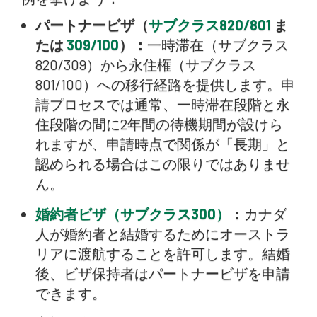
パートナービザ（
サブクラス820/801
ま
たは
309/100
）：
一時滞在（サブクラス
820/309）から永住権（サブクラス
801/100）への移行経路を提供します。申
請プロセスでは通常、一時滞在段階と永
住段階の間に2年間の待機期間が設けら
れますが、申請時点で関係が「長期」と
認められる場合はこの限りではありませ
ん。
婚約者ビザ（サブクラス300）
：
カナダ
人が婚約者と結婚するためにオーストラ
リアに渡航することを許可します。結婚
後、ビザ保持者はパートナービザを申請
できます。