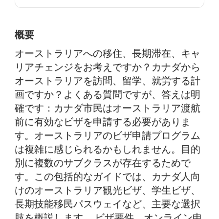
カナダ国民はオーストラリアへのビザが必要です
か？
概要
カナダパスポート所持者向け短期旅行・訪問ビザ
オーストラリアへの移住、長期滞在、キャ
学生ビザ：カナダ人の教育と就労権
リアチェンジをお考えですか？カナダから
オーストラリアを訪問、留学、就労する計
カナダ人専門職のための就労・技能移民ルート
画ですか？よくある質問ですが、答えは明
パートナーおよび家族ビザ：オーストラリアでの家
確です：カナダ市民はオーストラリア渡航
族との同居
前に有効なビザを申請する必要がありま
カナダ人向けオーストラリアビザの詳細な要件
す。オーストラリアのビザ申請プログラム
は複雑に感じられるかもしれません。目的
オーストラリアビザ申請手続き：ステップバイステ
ップガイド
別に複数のサブクラスが存在するためで
す。この包括的なガイドでは、カナダ人向
カナダ人申請者向け実践的アドバイス：可能性を最
けのオーストラリア観光ビザ、学生ビザ、
大限に高める方法
長期技能移民パスウェイなど、主要な選択
専門家の指導がカナダビザ申請者に役立つ理由
肢を概説します。 ビザ要件、オンライン申