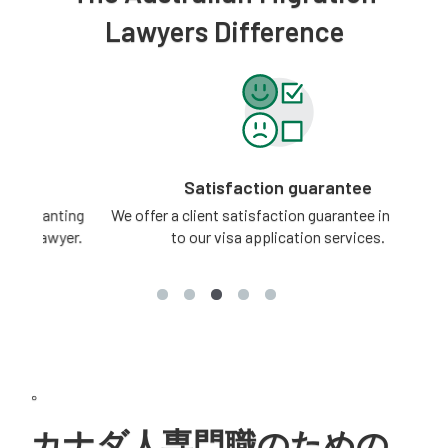
Lawyers Difference
Satisfaction guarantee
ting
We offer a client satisfaction guarantee in relation
3 -
yer.
to our visa application services.
。
カナダ人専門職のための