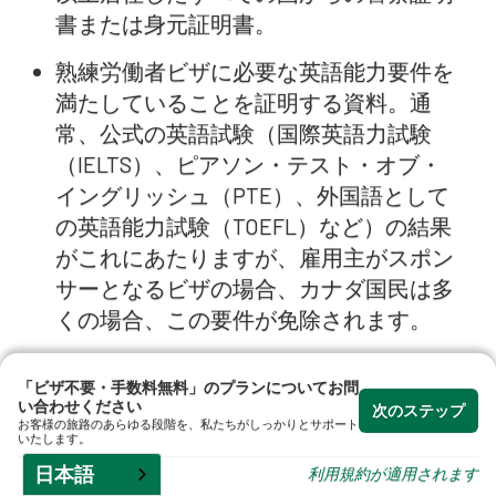
書または身元証明書。
熟練労働者ビザに必要な英語能力要件を
満たしていることを証明する資料。通
常、公式の英語試験（国際英語力試験
（IELTS）、ピアソン・テスト・オブ・
イングリッシュ（PTE）、外国語として
の英語能力試験（TOEFL）など）の結果
がこれにあたりますが、雇用主がスポン
サーとなるビザの場合、カナダ国民は多
くの場合、この要件が免除されます。
証明書の写し及び添付書類の公的翻訳。
「ビザ不要・手数料無料」のプランについてお問
い合わせください
次のステップ
お客様の旅路のあらゆる段階を、私たちがしっかりとサポート
各ビザサブクラスには固有の要件がありま
いたします。
す。例えば、
技能移民ビザでは
、指定職種
日本語
利用規約が適用されます